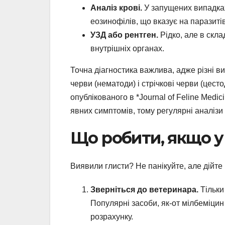
Аналіз крові.
У запущених випадках
еозинофілів, що вказує на паразитів
УЗД або рентген.
Рідко, але в скла
внутрішніх органах.
Точна діагностика важлива, адже різні в
черви (нематоди) і стрічкові черви (цест
опублікованого в *Journal of Feline Medic
явних симптомів, тому регулярні аналізи 
Що робити, якщо у
Виявили глисти? Не панікуйте, але дійте
Зверніться до ветеринара.
Тільки
Популярні засоби, як-от мілбеміцин
розрахунку.