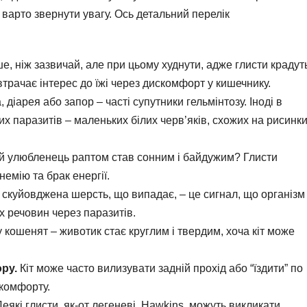
і варто звернути увагу. Ось детальний перелік
ше, ніж зазвичай, але при цьому худнути, адже глисти крадут
втрачає інтерес до їжі через дискомфорт у кишечнику.
діарея або запор – часті супутники гельмінтозу. Іноді в
их паразитів – маленьких білих черв’яків, схожих на рисинк
 улюбленець раптом став сонним і байдужим? Глисти
емію та брак енергії.
скуйовджена шерсть, що випадає, – це сигнал, що організм
х речовин через паразитів.
 кошенят – животик стає круглим і твердим, хоча кіт може
ру.
Кіт може часто вилизувати задній прохід або “їздити” по
скомфорту.
еякі глисти, як-от легеневі, Hawkins, можуть викликати