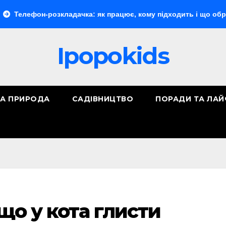
он-розкладачка: як працює, кому підходить і що обрати
Ipopokids
ТА ПРИРОДА
САДІВНИЦТВО
ПОРАДИ ТА ЛА
 що у кота глисти