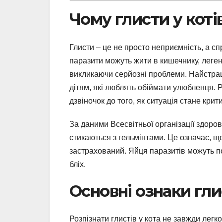
Чому глисти у коті
Глисти – це не просто неприємність, а с
паразити можуть жити в кишечнику, легеня
викликаючи серйозні проблеми. Найстра
дітям, які люблять обіймати улюбленця. 
дзвіночок до того, як ситуація стане крит
За даними Всесвітньої організації здоров’
стикаються з гельмінтами. Це означає, що
застрахований. Яйця паразитів можуть по
бліх.
Основні ознаки глис
Розпізнати глистів у кота не завжди лег