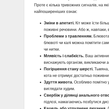
Проте є кілька тривожних сигналів, на як
найпоширеніших ознак:
Зміни в апетиті.
Кіт може їсти біль
поживні речовини. Або ж, навпаки, 
Проблеми з травленням.
Блювота, 
блювоті чи калі можна помітити сам
чи нитки.
Млявість і слабкість.
Ваш активний
виснажують організм, викликаючи ан
Погіршення стану шерсті.
Тьмяна, 
кота не отримує достатньо поживни
Здуття живота.
Особливо помітно у
виглядати худим.
Свербіж у ділянці анального отво
підлозі, намагаючись позбутися ди
Кашель або утруднене дихання.
Д