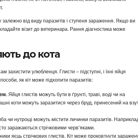
т.
 залежно від виду паразитів і ступеня зараження. Якщо ви
дкладайте візит до ветеринара. Рання діагностика може
яють до кота
 захистити улюбленця. Глисти – підступні, і їхні яйця
особи, як кіт може підхопити паразитів:
ем.
Яйця глистів можуть бути в ґрунті, траві, воді чи на
машні коти можуть заразитися через бруд, принесений на взут
ба чи нутрощі можуть містити личинки паразитів. Наприкла
асто заражаються стрічковими черв’яками.
ики яєць стрічкових глистів. Кіт може проковтнути заражен