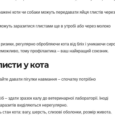
ажені коти чи собаки можуть передавати яйця глистів через
ожуть заразитися глистами ще в утробі або через молоко
ризики, регулярно обробляючи кота від бліх і уникаючи сиро
неможливо, тому профілактика – ваш найкращий союзник.
листи у кота
айте давати пігулки навмання – спочатку потрібно
– здати зразок калу до ветеринарної лабораторії. Іноді
 паразитів виділяються нерегулярно.
 стан кота: вагу, шерсть, слизові оболонки, розмір живота.