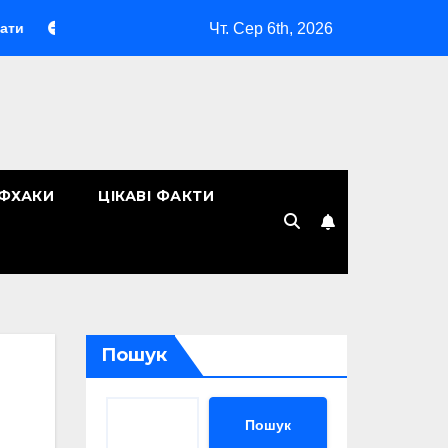
Чт. Сер 6th, 2026
«Макіяж без макіяжу»: як японська декоративна косметика змі
ЙФХАКИ
ЦІКАВІ ФАКТИ
Пошук
Пошук