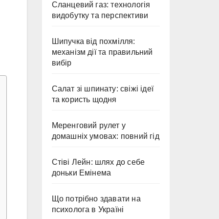
Сланцевий газ: технологія
видобутку та перспективи
Шипучка від похмілля:
механізм дії та правильний
вибір
Салат зі шпинату: свіжі ідеї
та користь щодня
Меренговий рулет у
домашніх умовах: повний гід
Стіві Лейн: шлях до себе
доньки Емінема
Що потрібно здавати на
психолога в Україні