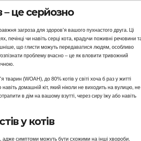
в – це серйозно
правжня загроза для здоров’я вашого пухнастого друга. Ці
х, печінці чи навіть серці кота, крадучи поживні речовини т
шніше, що глисти можуть передаватися людям, особливо
Розпізнати проблему вчасно – це як вловити тривожний
ичною.
я тварин (WOAH), до 80% котів у світі хоча б раз у житті
 навіть домашній кіт, який ніколи не виходить на вулицю, не
трапити в дім на вашому взутті, через сиру їжу або навіть
тів у котів
ко, адже симптоми можуть бути схожими на інші хвороби.