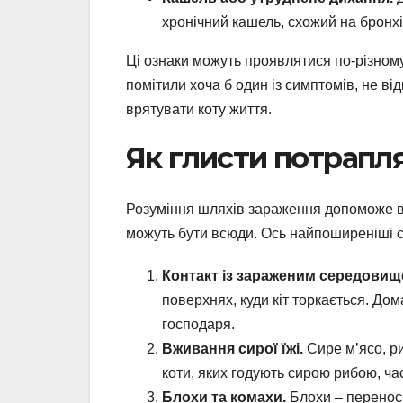
хронічний кашель, схожий на бронхі
Ці ознаки можуть проявлятися по-різному
помітили хоча б один із симптомів, не ві
врятувати коту життя.
Як глисти потрапл
Розуміння шляхів зараження допоможе вам
можуть бути всюди. Ось найпоширеніші сп
Контакт із зараженим середовищ
поверхнях, куди кіт торкається. До
господаря.
Вживання сирої їжі.
Сире м’ясо, ри
коти, яких годують сирою рибою, ч
Блохи та комахи.
Блохи – переносн