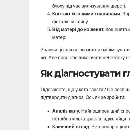
блоху під час вилизування шерсті.
Контакт із іншими тваринами.
Зар
фекалії чи слину.
Від матері до кошенят.
Кошенята м
матері.
Знаючи ці шляхи, ви можете мінімізувати 
їжі. Але повністю виключити небезпеку 
Як діагностувати г
Підозрюєте, що у кота глисти? Не поспіш
підтвердити діагноз. Ось як це зробити:
Аналіз калу.
Найпоширеніший спосіб 
потрібно кілька зразків, адже яйця
Клінічний огляд.
Ветеринар оцінить