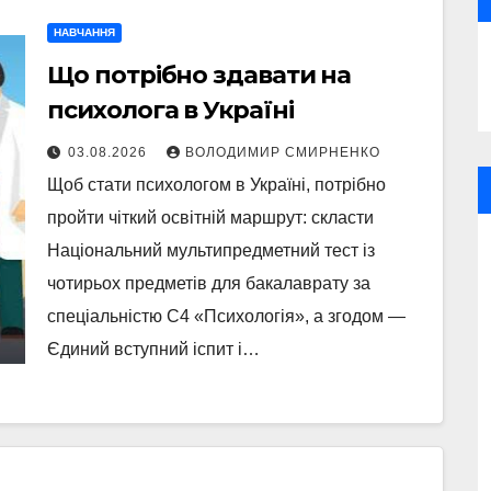
НАВЧАННЯ
Що потрібно здавати на
психолога в Україні
03.08.2026
ВОЛОДИМИР СМИРНЕНКО
Щоб стати психологом в Україні, потрібно
пройти чіткий освітній маршрут: скласти
Національний мультипредметний тест із
чотирьох предметів для бакалаврату за
спеціальністю C4 «Психологія», а згодом —
Єдиний вступний іспит і…