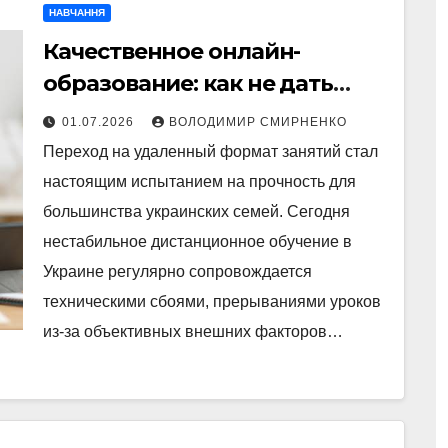
НАВЧАННЯ
Качественное онлайн-
образование: как не дать
ребенку отстать от школьной
01.07.2026
ВОЛОДИМИР СМИРНЕНКО
программы
Переход на удаленный формат занятий стал
настоящим испытанием на прочность для
большинства украинских семей. Сегодня
нестабильное дистанционное обучение в
Украине регулярно сопровождается
техническими сбоями, прерываниями уроков
из-за объективных внешних факторов…