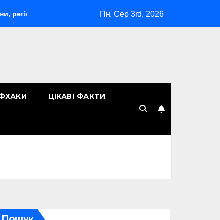
Пн. Сер 3rd, 2026
и та ризики
Рейтинг армій світу: лідери військової потуж
ЙФХАКИ
ЦІКАВІ ФАКТИ
Пошук