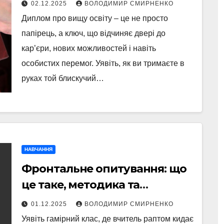
Україні: повний розбір
02.12.2025
ВОЛОДИМИР СМИРНЕНКО
Диплом про вищу освіту – це не просто
папірець, а ключ, що відчиняє двері до
кар’єри, нових можливостей і навіть
особистих перемог. Уявіть, як ви тримаєте в
руках той блискучий…
НАВЧАННЯ
Фронтальне опитування: що
це таке, методика та
приклади для сучасних
01.12.2025
ВОЛОДИМИР СМИРНЕНКО
уроків
Уявіть гамірний клас, де вчитель раптом кидає