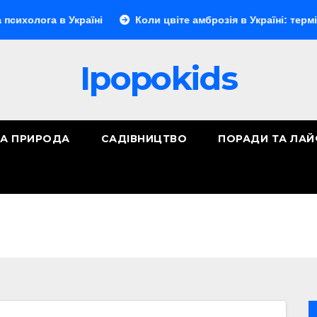
 в Україні
Коли цвіте амброзія в Україні: терміни, регіон
Ipopokids
ТА ПРИРОДА
САДІВНИЦТВО
ПОРАДИ ТА ЛА