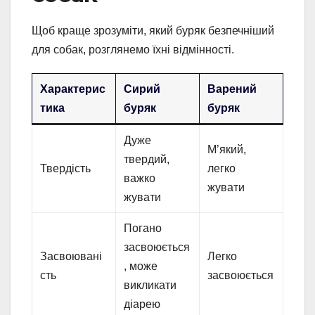
Щоб краще зрозуміти, який буряк безпечніший
для собак, розглянемо їхні відмінності.
Характерис
Сирий
Варений
тика
буряк
буряк
Дуже
М’який,
твердий,
Твердість
легко
важко
жувати
жувати
Погано
засвоюється
Засвоювані
Легко
, може
сть
засвоюється
викликати
діарею