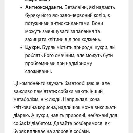
Антиоксиданти.
Беталаїни, які надають
буряку його яскраво-червоний колір, є
потужними антиоксидантами. Вони
можуть зменшувати запалення та
захищати клітини від пошкоджень.
Цукри.
Буряк містить природні цукри, які
роблять його смачним, але можуть бути
проблемними при надмірному
споживанні.
Ці компоненти звучать багатообіцяюче, але
важливо пам’ятати: собаки мають інший
метаболізм, ніж люди. Наприклад, хоча
клітковина корисна, надлишок може викликати
діарею. А цукри, навіть природні, небажані для
собак із діабетом. Давайте розберемося, як
буряк впливає на здоров’я собаки.