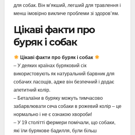
для собак. Він м’якший, легший для травлення і
менш імовірно викличе проблеми зі здоров’ям.
Цікаві факти про
буряк і собак
Цікаві факти про буряк і собак
– У деяких країнах буряковий сік
використовують як натуральний барвник для
собачих ласощів, адже він безпечний і додає
апетитний колір.
– Беталаїни в буряку можуть тимчасово
забарвлювати сеча собаки в рожевий колір – це
нормально і не є ознакою хвороби!
– У 19 столітті фермери помічали, що собаки,
які їли бурякове бадилля, були більш