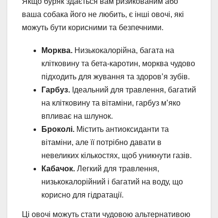
Якщо буряк здається вам ризикованим або
ваша собака його не любить, є інші овочі, які
можуть бути корисними та безпечними.
Морква.
Низькокалорійна, багата на
клітковину та бета-каротин, морква чудово
підходить для жування та здоров’я зубів.
Гарбуз.
Ідеальний для травлення, багатий
на клітковину та вітаміни, гарбуз м’яко
впливає на шлунок.
Броколі.
Містить антиоксиданти та
вітаміни, але її потрібно давати в
невеликих кількостях, щоб уникнути газів.
Кабачок.
Легкий для травлення,
низькокалорійний і багатий на воду, що
корисно для гідратації.
Ці овочі можуть стати чудовою альтернативою