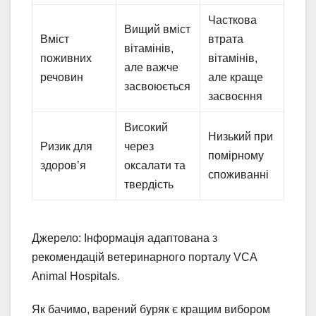
Часткова
Вищий вміст
Вміст
втрата
вітамінів,
поживних
вітамінів,
але важче
речовин
але краще
засвоюється
засвоєння
Високий
Низький при
Ризик для
через
помірному
здоров’я
оксалати та
споживанні
твердість
Джерело: Інформація адаптована з
рекомендацій ветеринарного порталу VCA
Animal Hospitals.
Як бачимо, варений буряк є кращим вибором