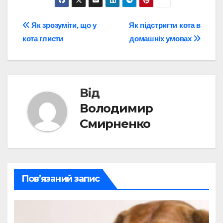
Навігація
Як зрозуміти, що у
Як підстригти кота в
кота глисти
домашніх умовах
записів
Від
Володимир
Смирненко
Пов’язаний запис