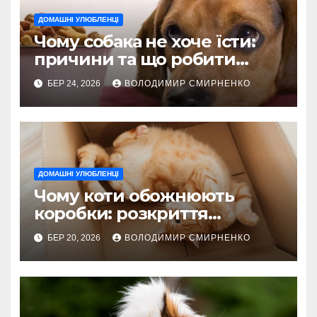
ДОМАШНІ УЛЮБЛЕНЦІ
Чому собака не хоче їсти:
причини та що робити
негайно
БЕР 24, 2026
ВОЛОДИМИР СМИРНЕНКО
ДОМАШНІ УЛЮБЛЕНЦІ
Чому коти обожнюють
коробки: розкриття
пухнастих таємниць
БЕР 20, 2026
ВОЛОДИМИР СМИРНЕНКО