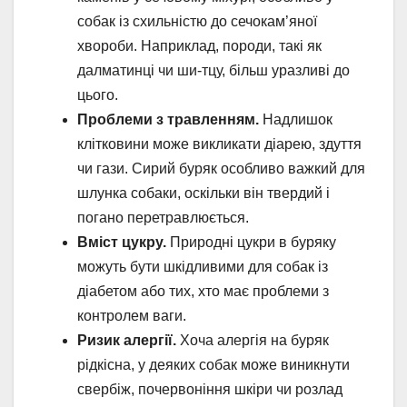
собак із схильністю до сечокам’яної
хвороби. Наприклад, породи, такі як
далматинці чи ши-тцу, більш уразливі до
цього.
Проблеми з травленням.
Надлишок
клітковини може викликати діарею, здуття
чи гази. Сирий буряк особливо важкий для
шлунка собаки, оскільки він твердий і
погано перетравлюється.
Вміст цукру.
Природні цукри в буряку
можуть бути шкідливими для собак із
діабетом або тих, хто має проблеми з
контролем ваги.
Ризик алергії.
Хоча алергія на буряк
рідкісна, у деяких собак може виникнути
свербіж, почервоніння шкіри чи розлад