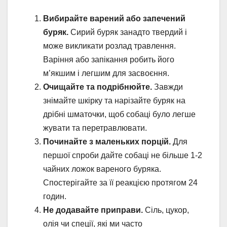
Вибирайте варений або запечений
буряк.
Сирий буряк занадто твердий і
може викликати розлад травлення.
Варіння або запікання робить його
м’якшим і легшим для засвоєння.
Очищайте та подрібнюйте.
Завжди
знімайте шкірку та нарізайте буряк на
дрібні шматочки, щоб собаці було легше
жувати та перетравлювати.
Починайте з маленьких порцій.
Для
першої спроби дайте собаці не більше 1-2
чайних ложок вареного буряка.
Спостерігайте за її реакцією протягом 24
годин.
Не додавайте приправи.
Сіль, цукор,
олія чи спеції, які ми часто