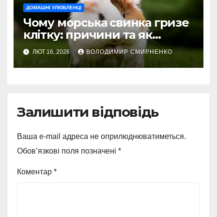
ДОМАШНІ УЛЮБЛЕНЦІ
Чому морська свинка гризе
клітку: причини та як
зупинити
ЛЮТ 16, 2026
ВОЛОДИМИР СМИРНЕНКО
Залишити відповідь
Ваша e-mail адреса не оприлюднюватиметься.
Обов’язкові поля позначені
*
Коментар
*