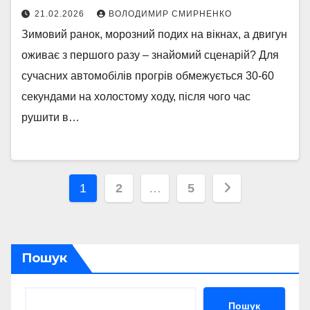
21.02.2026
ВОЛОДИМИР СМИРНЕНКО
Зимовий ранок, морозний подих на вікнах, а двигун
оживає з першого разу – знайомий сценарій? Для
сучасних автомобілів прогрів обмежується 30-60
секундами на холостому ходу, після чого час
рушити в…
Пагінація
1
2
…
5
записів
Пошук
Пошук