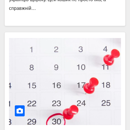
справжній…