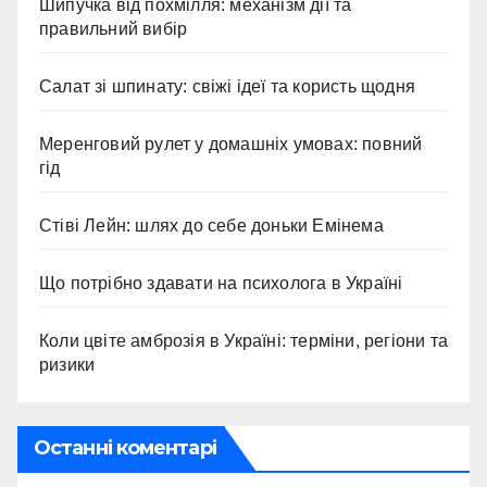
Шипучка від похмілля: механізм дії та
правильний вибір
Салат зі шпинату: свіжі ідеї та користь щодня
Меренговий рулет у домашніх умовах: повний
гід
Стіві Лейн: шлях до себе доньки Емінема
Що потрібно здавати на психолога в Україні
Коли цвіте амброзія в Україні: терміни, регіони та
ризики
Останні коментарі