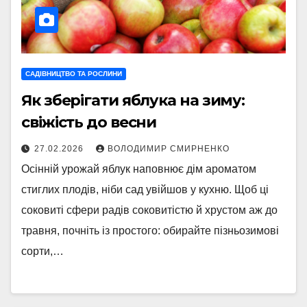
САДІВНИЦТВО ТА РОСЛИНИ
Як зберігати яблука на зиму:
свіжість до весни
27.02.2026
ВОЛОДИМИР СМИРНЕНКО
Осінній урожай яблук наповнює дім ароматом
стиглих плодів, ніби сад увійшов у кухню. Щоб ці
соковиті сфери радів соковитістю й хрустом аж до
травня, почніть із простого: обирайте пізньозимові
сорти,…