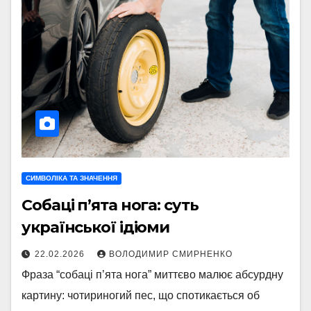
СИМВОЛІКА ТА ЗНАЧЕННЯ
Собаці п’ята нога: суть
української ідіоми
22.02.2026
ВОЛОДИМИР СМИРНЕНКО
Фраза “собаці п’ята нога” миттєво малює абсурдну
картину: чотириногий пес, що спотикається об