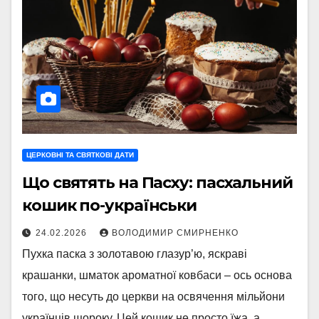
ЦЕРКОВНІ ТА СВЯТКОВІ ДАТИ
Що святять на Пасху: пасхальний
кошик по-українськи
24.02.2026
ВОЛОДИМИР СМИРНЕНКО
Пухка паска з золотавою глазур’ю, яскраві
крашанки, шматок ароматної ковбаси – ось основа
того, що несуть до церкви на освячення мільйони
українців щороку. Цей кошик не просто їжа, а