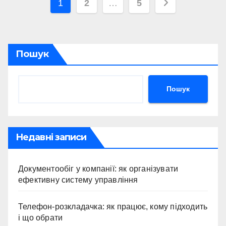
Пагінація
1
2
…
5
записів
Пошук
Пошук
Недавні записи
Документообіг у компанії: як організувати
ефективну систему управління
Телефон-розкладачка: як працює, кому підходить
і що обрати