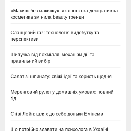
«Макіяж без макіяжу»: як японська декоративна
косметика змінила beauty тренди
Сланцевий газ: технологія видобутку та
перспективи
Шипучка від похмілля: механізм дії та
правильний вибір
Салат зі шпинату: свіжі ідеї та користь щодня
Меренговий рулет у домашніх умовах: повний
гід
Стіві Лейн: шлях до себе доньки Емінема
Що потрібно здавати на психолога в Україні