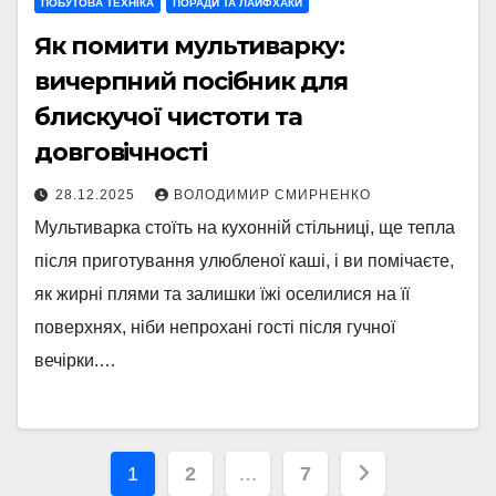
ПОБУТОВА ТЕХНІКА
ПОРАДИ ТА ЛАЙФХАКИ
Як помити мультиварку:
вичерпний посібник для
блискучої чистоти та
довговічності
28.12.2025
ВОЛОДИМИР СМИРНЕНКО
Мультиварка стоїть на кухонній стільниці, ще тепла
після приготування улюбленої каші, і ви помічаєте,
як жирні плями та залишки їжі оселилися на її
поверхнях, ніби непрохані гості після гучної
вечірки.…
Пагінація
1
2
…
7