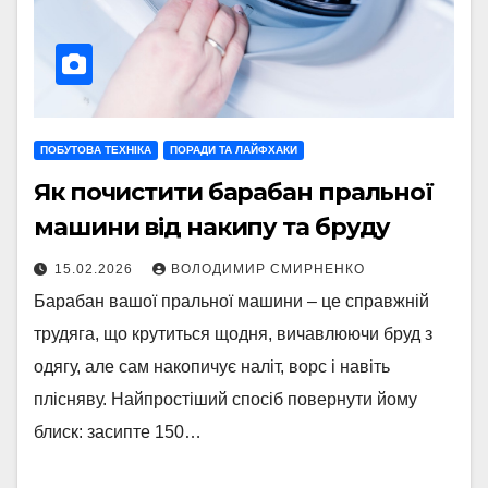
ПОБУТОВА ТЕХНІКА
ПОРАДИ ТА ЛАЙФХАКИ
Як почистити барабан пральної
машини від накипу та бруду
15.02.2026
ВОЛОДИМИР СМИРНЕНКО
Барабан вашої пральної машини – це справжній
трудяга, що крутиться щодня, вичавлюючи бруд з
одягу, але сам накопичує наліт, ворс і навіть
плісняву. Найпростіший спосіб повернути йому
блиск: засипте 150…