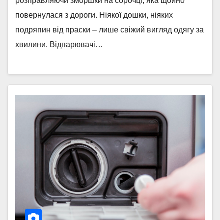
розправляючи зморшки на сорочці, яка щойно
повернулася з дороги. Ніякої дошки, ніяких
подряпин від праски – лише свіжий вигляд одягу за
хвилини. Відпарювачі…