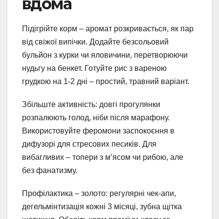
вдома
Підігрійте корм – аромат розкривається, як пар
від свіжої випічки. Додайте безсольовий
бульйон з курки чи яловичини, перетворюючи
нудьгу на бенкет. Готуйте рис з вареною
грудкою на 1-2 дні – простий, травний варіант.
Збільште активність: довгі прогулянки
розпалюють голод, ніби після марафону.
Використовуйте феромони заспокоєння в
дифузорі для стресових песиків. Для
вибагливих – топери з м’ясом чи рибою, але
без фанатизму.
Профілактика – золото: регулярні чек-апи,
дегельмінтизація кожні 3 місяці, зубна щітка