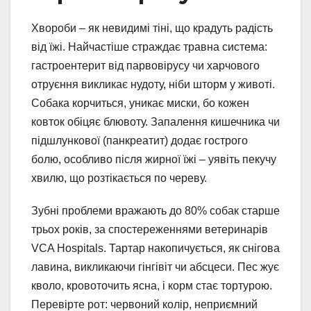
Хвороби – як невидимі тіні, що крадуть радість
від їжі. Найчастіше страждає травна система:
гастроентерит від парвовірусу чи харчового
отруєння викликає нудоту, ніби шторм у животі.
Собака корчиться, уникає миски, бо кожен
ковток обіцяє блювоту. Запалення кишечника чи
підшлункової (панкреатит) додає гострого
болю, особливо після жирної їжі – уявіть пекучу
хвилю, що розтікається по череву.
Зубні проблеми вражають до 80% собак старше
трьох років, за спостереженнями ветеринарів
VCA Hospitals. Тартар накопичується, як снігова
лавина, викликаючи гінгівіт чи абсцеси. Пес жує
кволо, кровоточить ясна, і корм стає тортурою.
Перевірте рот: червоний колір, неприємний