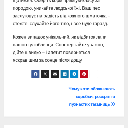
щотижня. Оберіть корм преміум-класу за
породою, уникайте людської їжі. Ваш пес
заслуговує на радість від кожного шматочка –
стежте, слухайте його тіло, і все буде гаразд.
Кожен випадок унікальний, як відбиток лапи
вашого улюбленця. Спостерігайте уважно,
дійте швидко – і апетит повернеться
яскравішим за сонце після дощу.
Навігація
Чому коти обожнюють
коробки: розкриття
записів
пухнастих таємниць