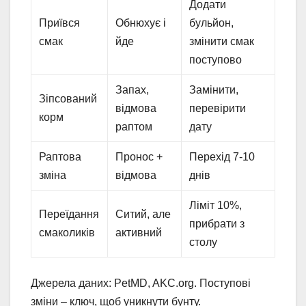
Додати
Приївся
Обнюхує і
бульйон,
смак
йде
змінити смак
поступово
Запах,
Замінити,
Зіпсований
відмова
перевірити
корм
раптом
дату
Раптова
Пронос +
Перехід 7-10
зміна
відмова
днів
Ліміт 10%,
Переїдання
Ситий, але
прибрати з
смаколиків
активний
столу
Джерела даних: PetMD, AKC.org. Поступові
зміни – ключ, щоб уникнути бунту.