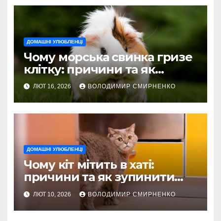
ДОМАШНІ УЛЮБЛЕНЦІ
Чому морська свинка гризе
клітку: причини та як
зупинити
ЛЮТ 16, 2026
ВОЛОДИМИР СМИРНЕНКО
ДОМАШНІ УЛЮБЛЕНЦІ
Чому кіт мітить в хаті:
причини та як зупинити
назавжди
ЛЮТ 10, 2026
ВОЛОДИМИР СМИРНЕНКО