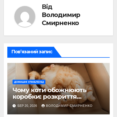
Від
Володимир
Смирненко
Пов’язаний запис
ДОМАШНІ УЛЮБЛЕНЦІ
Чому коти обожнюють
коробки: розкриття
пухнастих таємниць
БЕР 20, 2026
ВОЛОДИМИР СМИРНЕНКО