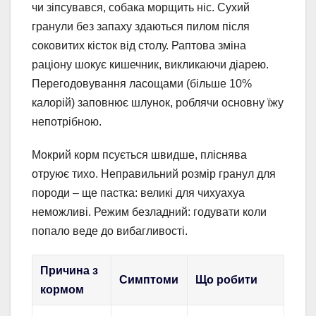
чи зіпсувався, собака морщить ніс. Сухий
гранули без запаху здаються пилом після
соковитих кісток від столу. Раптова зміна
раціону шокує кишечник, викликаючи діарею.
Перегодовування ласощами (більше 10%
калорій) заповнює шлунок, роблячи основну їжу
непотрібною.
Мокрий корм псується швидше, пліснява
отруює тихо. Неправильний розмір гранул для
породи – ще пастка: великі для чихуахуа
неможливі. Режим безладний: годувати коли
попало веде до вибагливості.
Причина з
Симптоми
Що робити
кормом