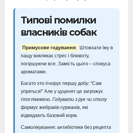
Типові помилки
власників собак
Примусове годування:
Штовхати їжу в
пащу викликає стрес і блювоту,
погіршуючи все. Замість цього – спокуса
ароматами.
Багато хто ігнорує першу добу: “Сам
упреться!” Але у цуценят це загрожує
гіпоглікемією.
Годувати з рук чи столу
формує жебраків-гурманів, які
відкидають базовий корм.
Самолікування: антибіотики без рецепта