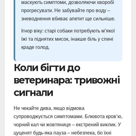
маскують симптоми, дозволяючи хворобі
прогресувати. Не забувайте про воду –
зневоднення вбиває апетит ще сильніше.
Ігнор віку: старі собаки потребують м’якої
їжі та піднятих мисок, інакше біль у спині
краде голод.
Коли бігти до
ветеринара: тривожні
сигнали
Не чекайте дива, якщо відмова
супроводжується симптомами. Блювота кров’ю,
чорний кал чи жовтяниця – екстрений виклик. У
цуценят будь-яка пауза – небезпека, бо їхні