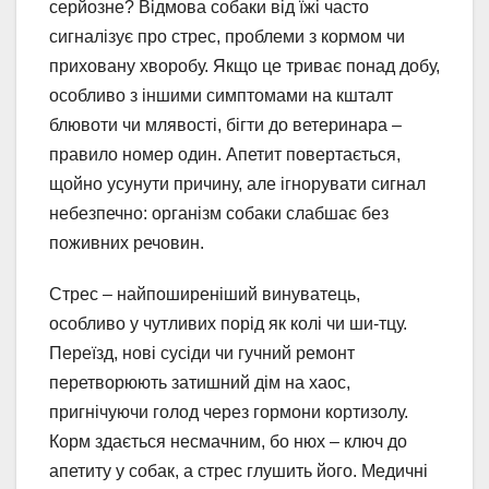
серйозне? Відмова собаки від їжі часто
сигналізує про стрес, проблеми з кормом чи
приховану хворобу. Якщо це триває понад добу,
особливо з іншими симптомами на кшталт
блювоти чи млявості, бігти до ветеринара –
правило номер один. Апетит повертається,
щойно усунути причину, але ігнорувати сигнал
небезпечно: організм собаки слабшає без
поживних речовин.
Стрес – найпоширеніший винуватець,
особливо у чутливих порід як колі чи ши-тцу.
Переїзд, нові сусіди чи гучний ремонт
перетворюють затишний дім на хаос,
пригнічуючи голод через гормони кортизолу.
Корм здається несмачним, бо нюх – ключ до
апетиту у собак, а стрес глушить його. Медичні