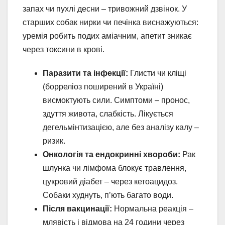
запах чи пухлі десни – тривожний дзвінок. У
старших собак нирки чи печінка виснажуються:
уремія робить подих аміачним, апетит зникає
через токсини в крові.
Паразити та інфекції:
Глисти чи кліщі
(борреліоз поширений в Україні)
висмоктують сили. Симптоми – пронос,
здуття живота, слабкість. Лікується
дегельмінтизацією, але без аналізу калу –
ризик.
Онкологія та ендокринні хвороби:
Рак
шлунка чи лімфома блокує травлення,
цукровий діабет – через кетоацидоз.
Собаки худнуть, п’ють багато води.
Після вакцинації:
Нормальна реакція –
млявість і відмова на 24 години через