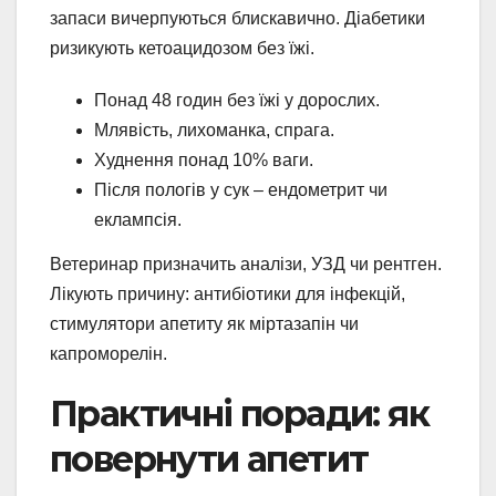
запаси вичерпуються блискавично. Діабетики
ризикують кетоацидозом без їжі.
Понад 48 годин без їжі у дорослих.
Млявість, лихоманка, спрага.
Худнення понад 10% ваги.
Після пологів у сук – ендометрит чи
еклампсія.
Ветеринар призначить аналізи, УЗД чи рентген.
Лікують причину: антибіотики для інфекцій,
стимулятори апетиту як міртазапін чи
капроморелін.
Практичні поради: як
повернути апетит