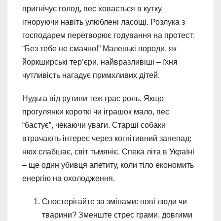
пригнічує голод, пес ховається в кутку,
ігноруючи навіть улюблені ласощі. Розлука з
господарем перетворює годування на протест:
“Без тебе не смачно!” Маленькі породи, як
йоркширські тер’єри, найвразливіші – їхня
чутливість нагадує примхливих дітей.
Нудьга від рутини теж грає роль. Якщо
прогулянки короткі чи іграшок мало, пес
“бастує”, чекаючи уваги. Старші собаки
втрачають інтерес через когнітивний занепад:
нюх слабшає, світ тьмяніє. Спека літа в Україні
– ще один убивця апетиту, коли тіло економить
енергію на охолодження.
Спостерігайте за змінами: нові люди чи
тварини? Зменште стрес грами, довгими