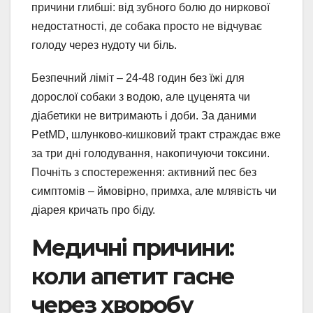
причини глибші: від зубного болю до ниркової
недостатності, де собака просто не відчуває
голоду через нудоту чи біль.
Безпечний ліміт – 24-48 годин без їжі для
дорослої собаки з водою, але цуценята чи
діабетики не витримають і доби. За даними
PetMD, шлунково-кишковий тракт страждає вже
за три дні голодування, накопичуючи токсини.
Почніть з спостереження: активний пес без
симптомів – ймовірно, примха, але млявість чи
діарея кричать про біду.
Медичні причини:
коли апетит гасне
через хворобу