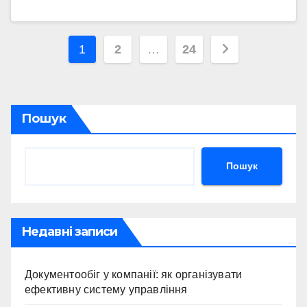
Пагінація
1
2
…
24
записів
Пошук
Пошук
Недавні записи
Документообіг у компанії: як організувати
ефективну систему управління