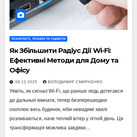
ТЕХНОЛОГІЇ, ТЕХНІКА ТА ГАДЖЕТИ
Як Збільшити Радіус Дії Wi-Fi:
Ефективні Методи для Дому та
Офісу
08.12.2025
ВОЛОДИМИР СМИРНЕНКО
Уявіть, як сигнал Wi-Fi, що раніше ледь дотягався
до дальньої кімнати, тепер безперешкодно
охоплює весь будинок, ніби невидимі хвилі
розливаються, наче теплий вітер у літній день. Ця
трансформація можлива завдяки…