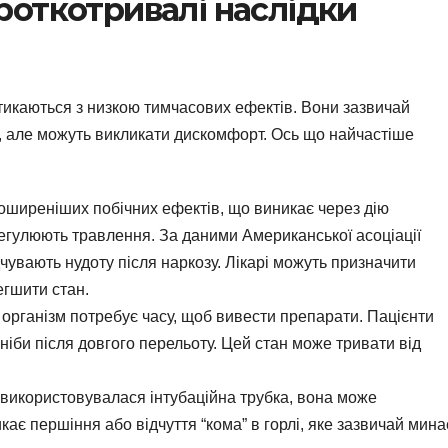
откотривалі наслідки
стикаються з низкою тимчасових ефектів. Вони зазвичай
в, але можуть викликати дискомфорт. Ось що найчастіше
оширеніших побічних ефектів, що виникає через дію
 регулюють травлення. За даними Американської асоціації
дчувають нудоту після наркозу. Лікарі можуть призначити
гшити стан.
 організм потребує часу, щоб вивести препарати. Пацієнти
ніби після довгого перельоту. Цей стан може тривати від
 використовувалася інтубаційна трубка, вона може
кає першіння або відчуття “кома” в горлі, яке зазвичай мина