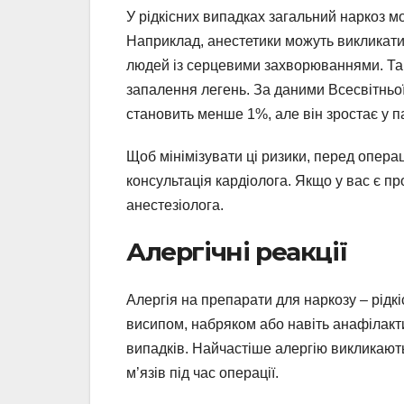
У рідкісних випадках загальний наркоз 
Наприклад, анестетики можуть викликати
людей із серцевими захворюваннями. Тако
запалення легень. За даними Всесвітньої
становить менше 1%, але він зростає у п
Щоб мінімізувати ці ризики, перед опера
консультація кардіолога. Якщо у вас є п
анестезіолога.
Алергічні реакції
Алергія на препарати для наркозу – рід
висипом, набряком або навіть анафілакти
випадків. Найчастіше алергію викликають
м’язів під час операції.