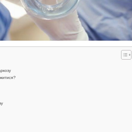
аркозу
ожитися?
зу