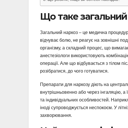
Що таке загальний 
Загальний наркоз – це медична процедура
відчуває болю, не реагує на зовнішні под
організму, а складний процес, що вимагає
анестезіологи використовують комбінацію
операції. Але що відбувається з тілом пі
розібратися, до чого готуватися.
Препарати для наркозу діють на централь
внутрішньовенно або через інгаляцію, а їх
та індивідуальних особливостей. Наприк
іноді супроводжується неспокоєм. У літн
захворювання.