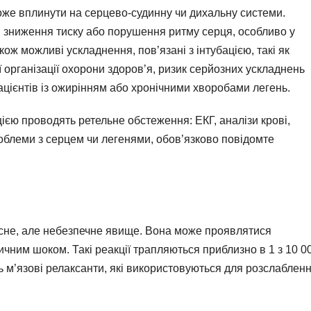
може вплинути на серцево-судинну чи дихальну системи.
 зниження тиску або порушення ритму серця, особливо у
ж можливі ускладнення, пов’язані з інтубацією, такі як
 організації охорони здоров’я, ризик серйозних ускладнень
ацієнтів із ожирінням або хронічними хворобами легень.
цією проводять ретельне обстеження: ЕКГ, аналізи крові,
роблеми з серцем чи легенями, обов’язково повідомте
кісне, але небезпечне явище. Вона може проявлятися
чним шоком. Такі реакції трапляються приблизно в 1 з 10 0
 м’язові релаксанти, які використовуються для розслаблен