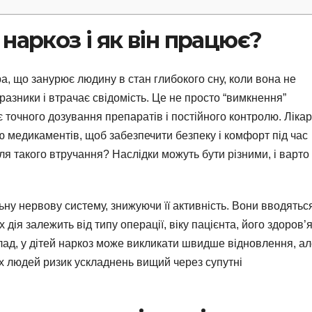
наркоз і як він працює?
, що занурює людину в стан глибокого сну, коли вона не
разники і втрачає свідомість. Це не просто “вимкнення”
 точного дозування препаратів і постійного контролю. Лікар
 медикаментів, щоб забезпечити безпеку і комфорт під час
сля такого втручання? Наслідки можуть бути різними, і варто
ну нервову систему, знижуючи її активність. Вони вводятьс
 дія залежить від типу операції, віку пацієнта, його здоров’
лад, у дітей наркоз може викликати швидше відновлення, а
іх людей ризик ускладнень вищий через супутні