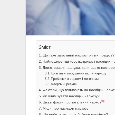
Зміст
Що таке загальний наркоз і як він працює?
Найпоширеніші короткотривалі наслідки н
Довготривалі наслідки: коли варто настор
Когнітивні порушення після наркозу
Проблеми з серцем і легенями
Алергічні реакції
Фактори, що впливають на наслідки нарко
Як мінімізувати наслідки наркозу?
Цікаві факти про загальний наркоз
Міфи про наслідки наркозу
Що робити, якщо ви боїтеся наслідків?