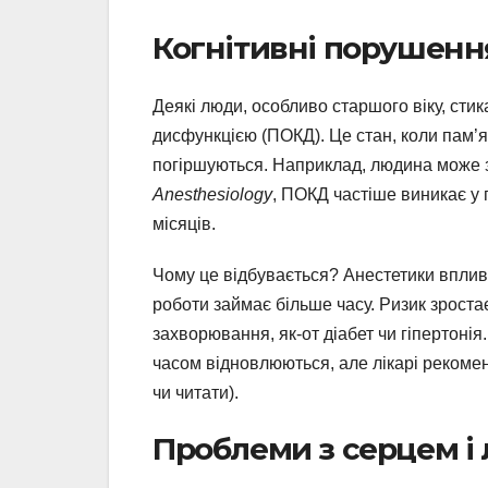
Когнітивні порушення
Деякі люди, особливо старшого віку, сти
дисфункцією (ПОКД). Це стан, коли пам’ят
погіршуються. Наприклад, людина може з
Anesthesiology
, ПОКД частіше виникає у п
місяців.
Чому це відбувається? Анестетики вплива
роботи займає більше часу. Ризик зроста
захворювання, як-от діабет чи гіпертонія.
часом відновлюються, але лікарі рекоме
чи читати).
Проблеми з серцем і