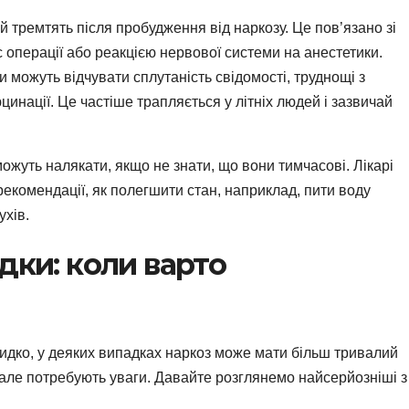
 тремтять після пробудження від наркозу. Це пов’язано зі
 операції або реакцією нервової системи на анестетики.
 можуть відчувати сплутаність свідомості, труднощі з
цинації. Це частіше трапляється у літніх людей і зазвичай
можуть налякати, якщо не знати, що вони тимчасові. Лікарі
екомендації, як полегшити стан, наприклад, пити воду
ухів.
дки: коли варто
дко, у деяких випадках наркоз може мати більш тривалий
 але потребують уваги. Давайте розглянемо найсерйозніші з