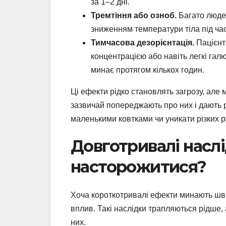
за 1–2 дні.
Тремтіння або озноб.
Багато людей
зниженням температури тіла під час
Тимчасова дезорієнтація.
Пацієнти
концентрацією або навіть легкі галю
минає протягом кількох годин.
Ці ефекти рідко становлять загрозу, але 
зазвичай попереджають про них і дають р
маленькими ковтками чи уникати різких р
Довготривалі наслі
насторожитися?
Хоча короткотривалі ефекти минають шви
вплив. Такі наслідки трапляються рідше,
них.