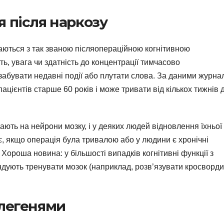
 після наркозу
каються з так званою післяопераційною когнітивною
ь, увага чи здатність до концентрації тимчасово
абувати недавні події або плутати слова. За даними журна
ацієнтів старше 60 років і може тривати від кількох тижнів 
ють на нейрони мозку, і у деяких людей відновлення їхньої
є, якщо операція була тривалою або у людини є хронічні
 Хороша новина: у більшості випадків когнітивні функції з
ндують тренувати мозок (наприклад, розв’язувати кросворди
 легенями