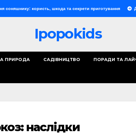
у: користь, шкода та секрети приготування
Документообі
Ipopokids
ТА ПРИРОДА
САДІВНИЦТВО
ПОРАДИ ТА ЛА
коз: наслідки