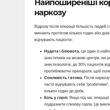
Найпоширеніші кор
наркозу
Відразу після операції більшість людей 
минають протягом кількох годин або дні
відчувають пацієнти:
Нудота і блювота.
Це один із найп
анестетиків на мозкові центри, які
анестезіологів, до 30% пацієнтів ві
протиблювотні препарати, щоб поле
Сонливість і втома.
Після наркозу
часто відчувають себе “розбитими”, 
кількох годин до доби.
Біль у горлі.
Якщо під час операції
подразнити слизову горла. Це викли