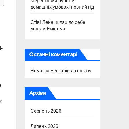
Меренговий рулет у
домашніх умовах: повний гід
Стіві Лейн: шлях до себе
доньки Емінема
і-
Останні коментарі
Немає коментарів до показу.
я
Архіви
я
ле
Серпень 2026
Липень 2026