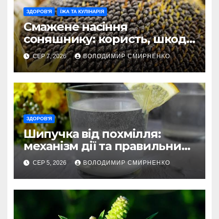
ЗДОРОВ'Я
ЇЖА ТА КУЛІНАРІЯ
Смажене насіння
соняшнику: користь, шкода
та секрети приготування
СЕР 7, 2026
ВОЛОДИМИР СМИРНЕНКО
ЗДОРОВ'Я
Шипучка від похмілля:
механізм дії та правильний
вибір
СЕР 5, 2026
ВОЛОДИМИР СМИРНЕНКО