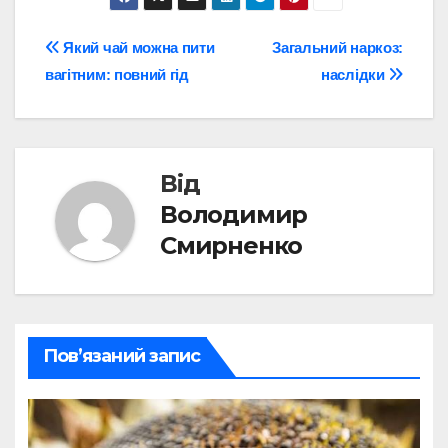
Навігація
Який чай можна пити
Загальний наркоз:
вагітним: повний гід
наслідки
записів
Від
Володимир
Смирненко
Пов’язаний запис