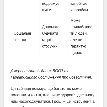
подовжує
запобігає
життя.
хворобам.
Може
Допомагає
приваблюва
Соціальні
будувати
ти людей,
зв’язки
міцні
але не
стосунки.
гарантує
щирості.
Джерело: Аналіз даних ВООЗ та
Гарвардського дослідження про довголіття.
Ця таблиця показує, що багатство може
полегшити життя, але лише здоров’я дає змогу
ним насолоджуватися. Гроші – це інструмент, а