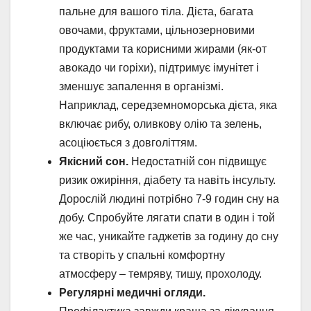
пальне для вашого тіла. Дієта, багата
овочами, фруктами, цільнозерновими
продуктами та корисними жирами (як-от
авокадо чи горіхи), підтримує імунітет і
зменшує запалення в організмі.
Наприклад, середземноморська дієта, яка
включає рибу, оливкову олію та зелень,
асоціюється з довголіттям.
Якісний сон.
Недостатній сон підвищує
ризик ожиріння, діабету та навіть інсульту.
Дорослій людині потрібно 7-9 годин сну на
добу. Спробуйте лягати спати в один і той
же час, уникайте гаджетів за годину до сну
та створіть у спальні комфортну
атмосферу – темряву, тишу, прохолоду.
Регулярні медичні огляди.