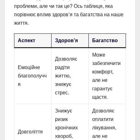
проблеми, але чи так це? Ось таблиця, яка
порівнює вплив здоров’я та багатства на наше
життя.
Аспект
Здоров’я
Багатство
Може
Дозволяє
забезпечити
Емоційне
радіти
комфорт,
благополучч
життю,
але не
я
знижує
гарантує
стрес.
щастя.
Знижує
Дозволяє
ризик
оплатити
хронічних
лікування,
Довголіття
хвороб,
але не