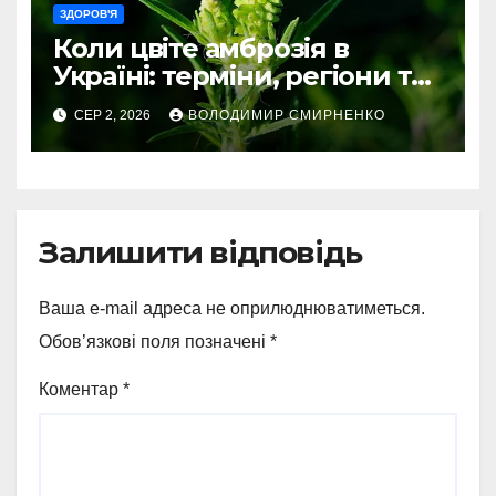
ЗДОРОВ'Я
Коли цвіте амброзія в
Україні: терміни, регіони та
ризики
СЕР 2, 2026
ВОЛОДИМИР СМИРНЕНКО
Залишити відповідь
Ваша e-mail адреса не оприлюднюватиметься.
Обов’язкові поля позначені
*
Коментар
*