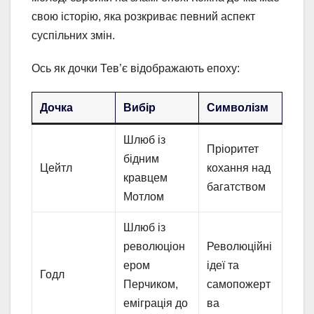
свою історію, яка розкриває певний аспект
суспільних змін.
Ось як дочки Тев’є відображають епоху:
Дочка
Вибір
Символізм
Шлюб із
Пріоритет
бідним
Цейтл
кохання над
кравцем
багатством
Мотлом
Шлюб із
революціон
Революційні
ером
ідеї та
Годл
Перчиком,
самопожерт
еміграція до
ва