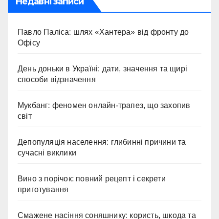
Недавні записи
Павло Паліса: шлях «Хантера» від фронту до
Офісу
День доньки в Україні: дати, значення та щирі
способи відзначення
Мукбанг: феномен онлайн-трапез, що захопив
світ
Депопуляція населення: глибинні причини та
сучасні виклики
Вино з порічок: повний рецепт і секрети
приготування
Смажене насіння соняшнику: користь, шкода та