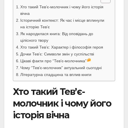
Хто такий Тев’є-молочник і чому його історія
вічна
Історичний контекст: Як час і місце вплинули
на історію Тев’є
Як народилася книга: Від оповідань до
цілісного твору
Хто такий Тев’є: Характер і філософія героя
Дочки Тев’є: Символи змін у суспільстві
Цікаві факти про “Тев’є-молочника”
Чому “Тев’є-молочник” актуальний сьогодні
Літературна спадщина та вплив книги
Хто такий Тев’є-
молочник і чому його
історія вічна