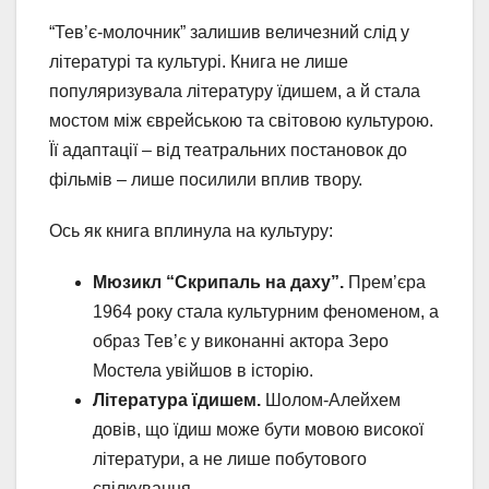
“Тев’є-молочник” залишив величезний слід у
літературі та культурі. Книга не лише
популяризувала літературу їдишем, а й стала
мостом між єврейською та світовою культурою.
Її адаптації – від театральних постановок до
фільмів – лише посилили вплив твору.
Ось як книга вплинула на культуру:
Мюзикл “Скрипаль на даху”.
Прем’єра
1964 року стала культурним феноменом, а
образ Тев’є у виконанні актора Зеро
Мостела увійшов в історію.
Література їдишем.
Шолом-Алейхем
довів, що їдиш може бути мовою високої
літератури, а не лише побутового
спілкування.