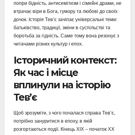
попри бідність, антисемітизм і сімейні драми, не
втрачає віри в Бога, гумору та любові до своїх
дочок. Історія Тев’є зачіпає універсальні теми:
батьківство, традиції, зміни в суспільстві та
боротьба за гідність. Саме тому вона резонує з
читачами різних культур і епох.
Історичний контекст:
Як час і місце
вплинули на історію
Тев’є
Щоб зрозуміти, з чого почалася справа Тев’є,
потрібно зануритися в епоху, в якій
розгортаються події. Кінець XIX – початок XX