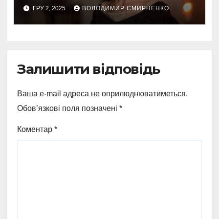
глибинний аналіз історії та
ГРУ 2, 2025
ВОЛОДИМИР СМИРНЕНКО
значення
Залишити відповідь
Ваша e-mail адреса не оприлюднюватиметься.
Обов’язкові поля позначені
*
Коментар
*