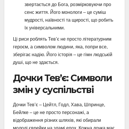
звертається до Бога, розмірковуючи про
сенс життя. Його монологи – це суміш
мудрості, наївності та щирості, що робить
їх універсальними.
Ці риси роблять Тев’є не просто літературним
героєм, а символом людини, яка, попри все,
зберігає надію. Його історія – це гімн людській
душі, що не здається.
Дочки Тев’є: Символи
змін у суспільстві
Дочки Тев’є – Цейтл, Годл, Хава, Шпринце,
Бейлке – це не просто персонажі, а
відображення різних шляхів, які обирали
молоді єврейки на зламі епох. Кожна дочка має