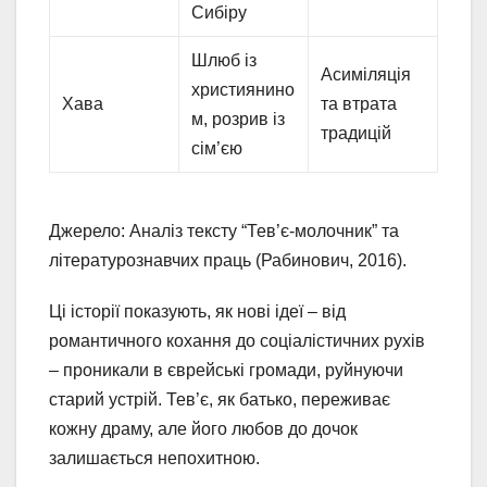
Сибіру
Шлюб із
Асиміляція
християнино
Хава
та втрата
м, розрив із
традицій
сім’єю
Джерело: Аналіз тексту “Тев’є-молочник” та
літературознавчих праць (Рабинович, 2016).
Ці історії показують, як нові ідеї – від
романтичного кохання до соціалістичних рухів
– проникали в єврейські громади, руйнуючи
старий устрій. Тев’є, як батько, переживає
кожну драму, але його любов до дочок
залишається непохитною.