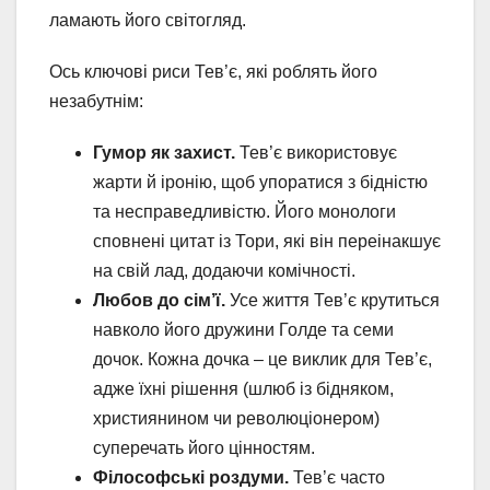
ламають його світогляд.
Ось ключові риси Тев’є, які роблять його
незабутнім:
Гумор як захист.
Тев’є використовує
жарти й іронію, щоб упоратися з бідністю
та несправедливістю. Його монологи
сповнені цитат із Тори, які він переінакшує
на свій лад, додаючи комічності.
Любов до сім’ї.
Усе життя Тев’є крутиться
навколо його дружини Голде та семи
дочок. Кожна дочка – це виклик для Тев’є,
адже їхні рішення (шлюб із бідняком,
християнином чи революціонером)
суперечать його цінностям.
Філософські роздуми.
Тев’є часто