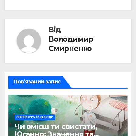
Від
Володимир
Смирненко
Пов’язаний запис
ЛІТЕРАТУРА ТА КНИЖКИ
Чи вмієш ти свистати,
Юганно: Значення та