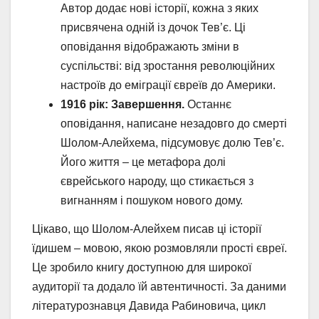
Автор додає нові історії, кожна з яких
присвячена одній із дочок Тев’є. Ці
оповідання відображають зміни в
суспільстві: від зростання революційних
настроїв до еміграції євреїв до Америки.
1916 рік: Завершення.
Останнє
оповідання, написане незадовго до смерті
Шолом-Алейхема, підсумовує долю Тев’є.
Його життя – це метафора долі
єврейського народу, що стикається з
вигнанням і пошуком нового дому.
Цікаво, що Шолом-Алейхем писав ці історії
їдишем – мовою, якою розмовляли прості євреї.
Це зробило книгу доступною для широкої
аудиторії та додало їй автентичності. За даними
літературознавця Давида Рабиновича, цикл