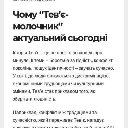
Чому “Тев’є-
молочник”
актуальний сьогодні
Історія Тев’є – це не просто розповідь про
минуле. Її теми – боротьба за гідність, конфлікт
поколінь, пошук ідентичності – звучать сучасно.
У світі, де люди стикаються з дискримінацією,
економічними труднощами чи культурними
змінами, Тев’є стає прикладом того, як
зберігати людяність.
Наприклад, конфлікт між традиціями та
сучасністю, який переживає Тев’є, нагадує
виклики, з якими стикаються батьки й діти в XXI