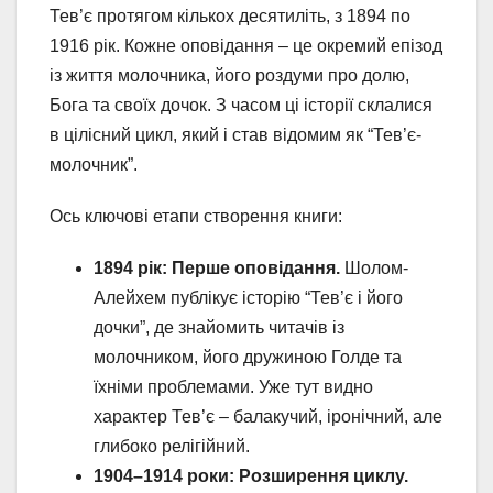
Тев’є протягом кількох десятиліть, з 1894 по
1916 рік. Кожне оповідання – це окремий епізод
із життя молочника, його роздуми про долю,
Бога та своїх дочок. З часом ці історії склалися
в цілісний цикл, який і став відомим як “Тев’є-
молочник”.
Ось ключові етапи створення книги:
1894 рік: Перше оповідання.
Шолом-
Алейхем публікує історію “Тев’є і його
дочки”, де знайомить читачів із
молочником, його дружиною Голде та
їхніми проблемами. Уже тут видно
характер Тев’є – балакучий, іронічний, але
глибоко релігійний.
1904–1914 роки: Розширення циклу.