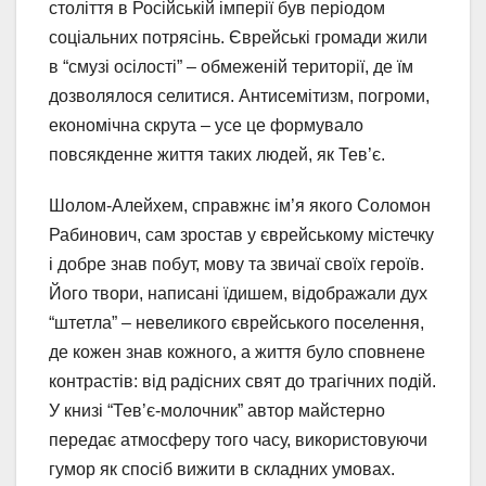
століття в Російській імперії був періодом
соціальних потрясінь. Єврейські громади жили
в “смузі осілості” – обмеженій території, де їм
дозволялося селитися. Антисемітизм, погроми,
економічна скрута – усе це формувало
повсякденне життя таких людей, як Тев’є.
Шолом-Алейхем, справжнє ім’я якого Соломон
Рабинович, сам зростав у єврейському містечку
і добре знав побут, мову та звичаї своїх героїв.
Його твори, написані їдишем, відображали дух
“штетла” – невеликого єврейського поселення,
де кожен знав кожного, а життя було сповнене
контрастів: від радісних свят до трагічних подій.
У книзі “Тев’є-молочник” автор майстерно
передає атмосферу того часу, використовуючи
гумор як спосіб вижити в складних умовах.