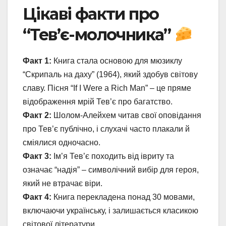
Цікаві факти про
“Тев’є-молочника”
Факт 1:
Книга стала основою для мюзиклу
“Скрипаль на даху” (1964), який здобув світову
славу. Пісня “If I Were a Rich Man” – це пряме
відображення мрій Тев’є про багатство.
Факт 2:
Шолом-Алейхем читав свої оповідання
про Тев’є публічно, і слухачі часто плакали й
сміялися одночасно.
Факт 3:
Ім’я Тев’є походить від івриту та
означає “надія” – символічний вибір для героя,
який не втрачає віри.
Факт 4:
Книга перекладена понад 30 мовами,
включаючи українську, і залишається класикою
світової літератури.