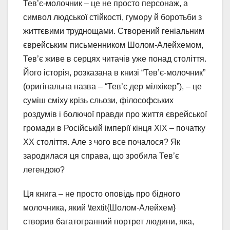
Тев’є-молочник – це не просто персонаж, а
символ людської стійкості, гумору й боротьби з
життєвими труднощами. Створений геніальним
єврейським письменником Шолом-Алейхемом,
Тев’є живе в серцях читачів уже понад століття.
Його історія, розказана в книзі “Тев’є-молочник”
(оригінальна назва – “Тев’є дер мілхікер”), – це
суміш сміху крізь сльози, філософських
роздумів і болючої правди про життя єврейської
громади в Російській імперії кінця XIX – початку
XX століття. Але з чого все почалося? Як
зародилася ця справа, що зробила Тев’є
легендою?
Ця книга – не просто оповідь про бідного
молочника, який \textit{Шолом-Алейхем}
створив багатогранний портрет людини, яка,