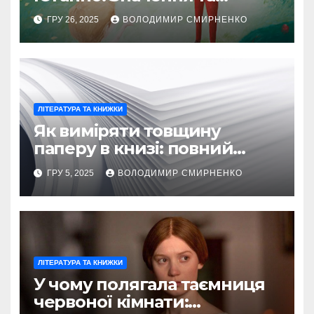
Походження Фрази
ГРУ 26, 2025
ВОЛОДИМИР СМИРНЕНКО
ЛІТЕРАТУРА ТА КНИЖКИ
Як виміряти товщину
паперу в книзі: повний
посібник
ГРУ 5, 2025
ВОЛОДИМИР СМИРНЕНКО
ЛІТЕРАТУРА ТА КНИЖКИ
У чому полягала таємниця
червоної кімнати: