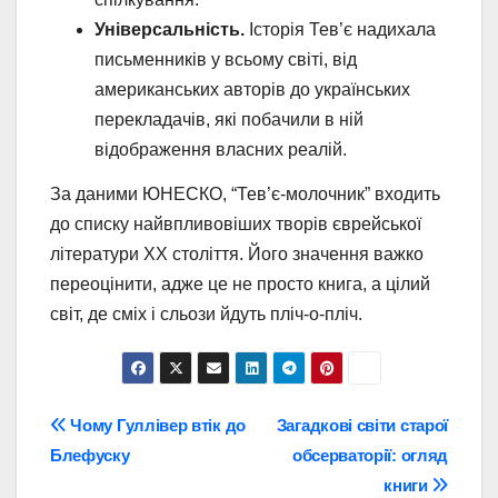
Універсальність.
Історія Тев’є надихала
письменників у всьому світі, від
американських авторів до українських
перекладачів, які побачили в ній
відображення власних реалій.
За даними ЮНЕСКО, “Тев’є-молочник” входить
до списку найвпливовіших творів єврейської
літератури XX століття. Його значення важко
переоцінити, адже це не просто книга, а цілий
світ, де сміх і сльози йдуть пліч-о-пліч.
Навігація
Чому Гуллівер втік до
Загадкові світи старої
Блефуску
обсерваторії: огляд
записів
книги