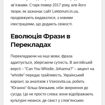
зв’язками. Старк помер 2017 року, але його
твори, як зазначає сайт Lektorium.in.ua,
продовжують видаватися, з новими
ілюстраціями, що додають свіжості.
Еволюція Фрази в
Перекладах
Перекладаючи на інші мови, фраза
адаптується, зберігаючи сутність. В англійській
версії – “Can You Whistle, Johanna?” – акцент на
“whistle” передає грайливість. Український
варіант, за аналізом з Vseosvita.ua, робить
“Юганно” більш близьким, ніби звернення до
сусіда. Це не просто слова: вони відображають
культурні нюанси, де свист у слов’янських