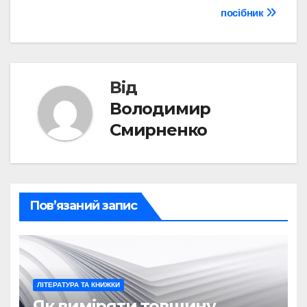
записів
посібник
Від
Володимир
Смирненко
Пов’язаний запис
ЛІТЕРАТУРА ТА КНИЖКИ
Як виміряти товщину