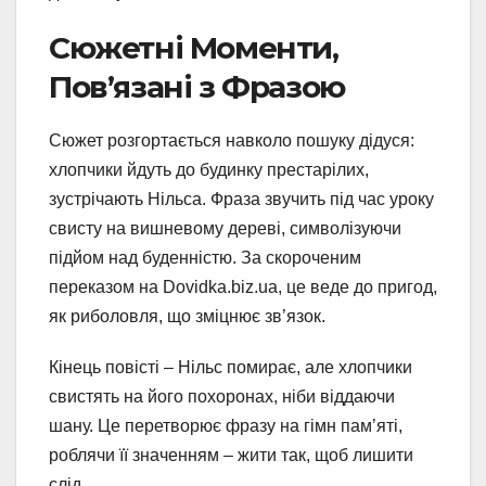
Сюжетні Моменти,
Пов’язані з Фразою
Сюжет розгортається навколо пошуку дідуся:
хлопчики йдуть до будинку престарілих,
зустрічають Нільса. Фраза звучить під час уроку
свисту на вишневому дереві, символізуючи
підйом над буденністю. За скороченим
переказом на Dovidka.biz.ua, це веде до пригод,
як риболовля, що зміцнює зв’язок.
Кінець повісті – Нільс помирає, але хлопчики
свистять на його похоронах, ніби віддаючи
шану. Це перетворює фразу на гімн пам’яті,
роблячи її значенням – жити так, щоб лишити
слід.