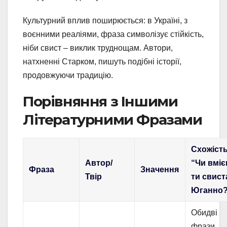
Культурний вплив поширюється: в Україні, з
воєнними реаліями, фраза символізує стійкість,
ніби свист – виклик труднощам. Автори,
натхненні Старком, пишуть подібні історії,
продовжуючи традицію.
Порівняння з Іншими
Літературними Фразами
Схожість
Автор/
“Чи вмі
Фраза
Значення
Твір
ти свист
Юганно
Обидві
фрази