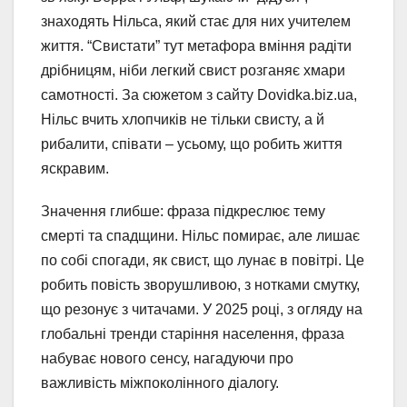
знаходять Нільса, який стає для них учителем
життя. “Свистати” тут метафора вміння радіти
дрібницям, ніби легкий свист розганяє хмари
самотності. За сюжетом з сайту Dovidka.biz.ua,
Нільс вчить хлопчиків не тільки свисту, а й
рибалити, співати – усьому, що робить життя
яскравим.
Значення глибше: фраза підкреслює тему
смерті та спадщини. Нільс помирає, але лишає
по собі спогади, як свист, що лунає в повітрі. Це
робить повість зворушливою, з нотками смутку,
що резонує з читачами. У 2025 році, з огляду на
глобальні тренди старіння населення, фраза
набуває нового сенсу, нагадуючи про
важливість міжпоколінного діалогу.