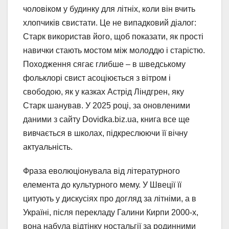
чоловіком у будинку для літніх, коли він вчить
хлопчиків свистати. Це не випадковий діалог:
Старк використав його, щоб показати, як прості
навички стають мостом між молоддю і старістю.
Походження сягає глибше – в шведському
фольклорі свист асоціюється з вітром і
свободою, як у казках Астрід Ліндгрен, яку
Старк шанував. У 2025 році, за оновленими
даними з сайту Dovidka.biz.ua, книга все ще
вивчається в школах, підкреслюючи її вічну
актуальність.
Фраза еволюціонувала від літературного
елемента до культурного мему. У Швеції її
цитують у дискусіях про догляд за літніми, а в
Україні, після перекладу Галини Кирпи 2000-х,
вона набула відтінку ностальгії за родинними