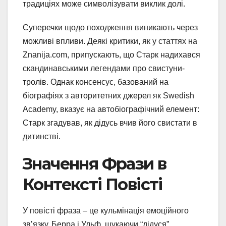
традиціях може символізувати виклик долі.
Суперечки щодо походження виникають через
можливі впливи. Деякі критики, як у статтях на
Znanija.com, припускають, що Старк надихався
скандинавськими легендами про свистуни-
тролів. Однак консенсус, базований на
біографіях з авторитетних джерел як Swedish
Academy, вказує на автобіографічний елемент:
Старк згадував, як дідусь вчив його свистати в
дитинстві.
Значення Фрази в
Контексті Повісті
У повісті фраза – це кульмінація емоційного
зв’язку. Берра і Ульф, шукаючи “дідуся”,