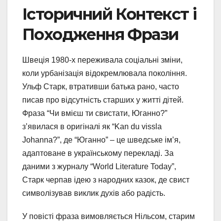
Історичний Контекст і
Походження Фрази
Швеція 1980-х переживала соціальні зміни,
коли урбанізація відокремлювала покоління.
Ульф Старк, втративши батька рано, часто
писав про відсутність старших у житті дітей.
Фраза “Чи вмієш ти свистати, Юганно?”
з’явилася в оригіналі як “Kan du vissla
Johanna?”, де “Юганно” – це шведське ім’я,
адаптоване в українському перекладі. За
даними з журналу “World Literature Today”,
Старк черпав ідею з народних казок, де свист
символізував виклик духів або радість.
У повісті фраза вимовляється Нільсом, старим