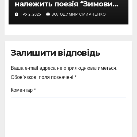
належить поезія “Зимовий
етюд”: глибокий аналіз
ГРУ 2, 2025
ВОЛОДИМИР СМИРНЕНКО
Залишити відповідь
Ваша e-mail адреса не оприлюднюватиметься.
Обов’язкові поля позначені
*
Коментар
*