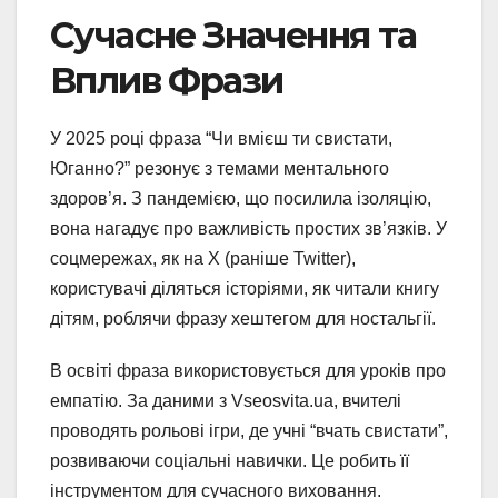
Сучасне Значення та
Вплив Фрази
У 2025 році фраза “Чи вмієш ти свистати,
Юганно?” резонує з темами ментального
здоров’я. З пандемією, що посилила ізоляцію,
вона нагадує про важливість простих зв’язків. У
соцмережах, як на X (раніше Twitter),
користувачі діляться історіями, як читали книгу
дітям, роблячи фразу хештегом для ностальгії.
В освіті фраза використовується для уроків про
емпатію. За даними з Vseosvita.ua, вчителі
проводять рольові ігри, де учні “вчать свистати”,
розвиваючи соціальні навички. Це робить її
інструментом для сучасного виховання.