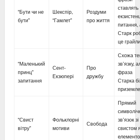
ставлять
“Бути чи не
Шекспір,
Роздуми
екзистенц
бути”
“Гамлет”
про життя
питання,
Старк ро
це грайл
Схожа т
“Маленький
зв’язку, а
Сент-
Про
принц”
фраза
Екзюпері
дружбу
запитання
Старка б
приземл
Прямий
символіч
“Свист
Фольклорні
зв’язок зі
Свобода
вітру”
мотиви
свистом 
елемент