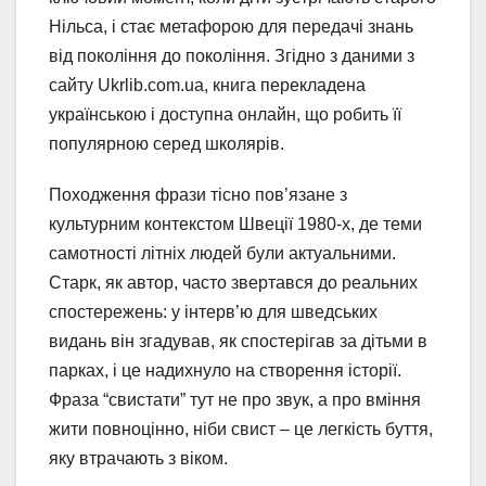
Нільса, і стає метафорою для передачі знань
від покоління до покоління. Згідно з даними з
сайту Ukrlib.com.ua, книга перекладена
українською і доступна онлайн, що робить її
популярною серед школярів.
Походження фрази тісно пов’язане з
культурним контекстом Швеції 1980-х, де теми
самотності літніх людей були актуальними.
Старк, як автор, часто звертався до реальних
спостережень: у інтерв’ю для шведських
видань він згадував, як спостерігав за дітьми в
парках, і це надихнуло на створення історії.
Фраза “свистати” тут не про звук, а про вміння
жити повноцінно, ніби свист – це легкість буття,
яку втрачають з віком.