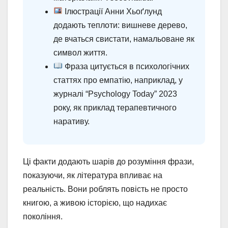
Ілюстрації Анни Хьоґлунд
додають теплоти: вишневе дерево,
де вчаться свистати, намальоване як
символ життя.
Фраза цитується в психологічних
статтях про емпатію, наприклад, у
журналі “Psychology Today” 2023
року, як приклад терапевтичного
наративу.
Ці факти додають шарів до розуміння фрази,
показуючи, як література впливає на
реальність. Вони роблять повість не просто
книгою, а живою історією, що надихає
покоління.