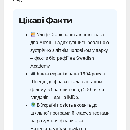
Цікаві Факти
Ульф Старк написав повість за
два місяці, надихнувшись реальною
зустріччю з літнім чоловіком у парку
– факт з біографії на Swedish
Academy.
Книга екранізована 1994 року в
Швеції, де фраза стала слоганом
фільму, зібравши понад 500 тисяч
глядачів – дані з IMDb.
В Україні повість входить до
шкільної програми 6 класу, з тестами
на розуміння фрази – за
матеріалами Vseosvita.ua.