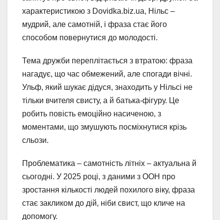
характеристикою з Dovidka.biz.ua, Нільс –
мудрий, але самотній, і фраза стає його
способом повернутися до молодості.
Тема дружби переплітається з втратою: фраза
нагадує, що час обмежений, але спогади вічні.
Ульф, який шукає дідуся, знаходить у Нільсі не
тільки вчителя свисту, а й батька-фігуру. Це
робить повість емоційно насиченою, з
моментами, що змушують посміхнутися крізь
сльози.
Проблематика – самотність літніх – актуальна й
сьогодні. У 2025 році, з даними з ООН про
зростання кількості людей похилого віку, фраза
стає закликом до дій, ніби свист, що кличе на
допомогу.