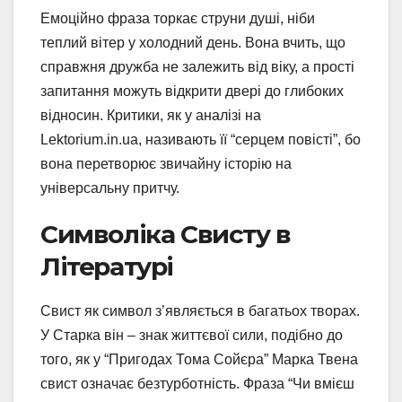
Емоційно фраза торкає струни душі, ніби
теплий вітер у холодний день. Вона вчить, що
справжня дружба не залежить від віку, а прості
запитання можуть відкрити двері до глибоких
відносин. Критики, як у аналізі на
Lektorium.in.ua, називають її “серцем повісті”, бо
вона перетворює звичайну історію на
універсальну притчу.
Символіка Свисту в
Літературі
Свист як символ з’являється в багатьох творах.
У Старка він – знак життєвої сили, подібно до
того, як у “Пригодах Тома Сойєра” Марка Твена
свист означає безтурботність. Фраза “Чи вмієш