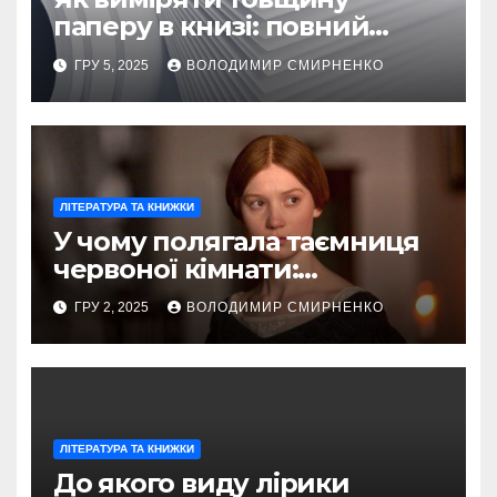
паперу в книзі: повний
посібник
ГРУ 5, 2025
ВОЛОДИМИР СМИРНЕНКО
ЛІТЕРАТУРА ТА КНИЖКИ
У чому полягала таємниця
червоної кімнати:
глибинний аналіз історії та
ГРУ 2, 2025
ВОЛОДИМИР СМИРНЕНКО
значення
ЛІТЕРАТУРА ТА КНИЖКИ
До якого виду лірики