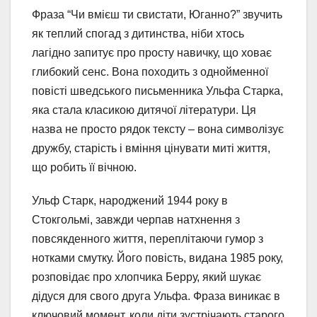
Фраза “Чи вмієш ти свистати, Юганно?” звучить
як теплий спогад з дитинства, ніби хтось
лагідно запитує про просту навичку, що ховає
глибокий сенс. Вона походить з однойменної
повісті шведського письменника Ульфа Старка,
яка стала класикою дитячої літератури. Ця
назва не просто рядок тексту – вона символізує
дружбу, старість і вміння цінувати миті життя,
що робить її вічною.
Ульф Старк, народжений 1944 року в
Стокгольмі, завжди черпав натхнення з
повсякденного життя, переплітаючи гумор з
нотками смутку. Його повість, видана 1985 року,
розповідає про хлопчика Берру, який шукає
дідуся для свого друга Ульфа. Фраза виникає в
ключовий момент, коли діти зустрічають старого