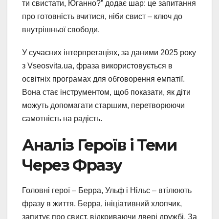
ти свистати, Юганно?” додає шар: це запитання
про готовність вчитися, ніби свист – ключ до
внутрішньої свободи.
У сучасних інтерпретаціях, за даними 2025 року
з Vseosvita.ua, фраза використовується в
освітніх програмах для обговорення емпатії.
Вона стає інструментом, щоб показати, як діти
можуть допомагати старшим, перетворюючи
самотність на радість.
Аналіз Героїв і Теми
Через Фразу
Головні герої – Берра, Ульф і Нільс – втілюють
фразу в життя. Берра, ініціативний хлопчик,
запитує про свист, відкриваючи двері дружбі. За