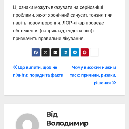
Ці ознаки можуть вказувати на серйозніші
проблеми, як-от хронічний синусит, тонзиліт чи
навіть новоутворення. ЛОР-лікар проведе
обстеження (наприклад, ендоскопію) і
призначить правильне лікування.
Навігація
Що випити, щоб не
Чому високий нижній
п’яніти: поради та факти
тиск: причини, ризики,
записів
рішення
Від
Володимир