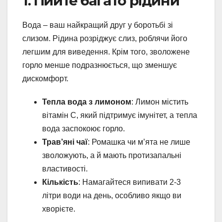
1. Пийте багато рідини
Вода – ваш найкращий друг у боротьбі зі
слизом. Рідина розріджує слиз, роблячи його
легшим для виведення. Крім того, зволожене
горло менше подразнюється, що зменшує
дискомфорт.
Тепла вода з лимоном
: Лимон містить
вітамін С, який підтримує імунітет, а тепла
вода заспокоює горло.
Трав’яні чаї
: Ромашка чи м’ята не лише
зволожують, а й мають протизапальні
властивості.
Кількість
: Намагайтеся випивати 2-3
літри води на день, особливо якщо ви
хворієте.