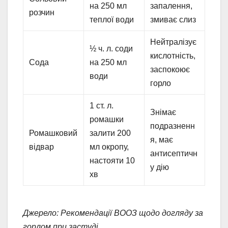
на 250 мл
запалення,
розчин
теплої води
змиває слиз
Нейтралізує
½ ч. л. соди
кислотність,
Сода
на 250 мл
заспокоює
води
горло
1 ст. л.
Знімає
ромашки
подразненн
Ромашковий
залити 200
я, має
відвар
мл окропу,
антисептичн
настояти 10
у дію
хв
Джерело: Рекомендації ВООЗ щодо догляду за
горлом при застуді.