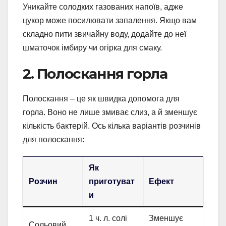
Уникайте солодких газованих напоїв, адже
цукор може посилювати запалення. Якщо вам
складно пити звичайну воду, додайте до неї
шматочок імбиру чи огірка для смаку.
2. Полоскання горла
Полоскання – це як швидка допомога для
горла. Воно не лише змиває слиз, а й зменшує
кількість бактерій. Ось кілька варіантів розчинів
для полоскання:
Як
Розчин
приготуват
Ефект
и
1 ч. л. солі
Зменшує
Сольовий