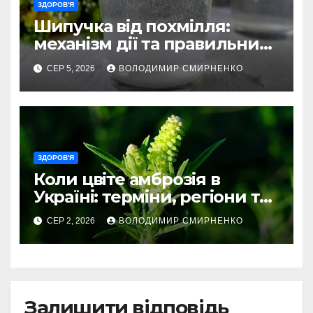
ЗДОРОВ'Я
Шипучка від похмілля:
механізм дії та правильний
вибір
СЕР 5, 2026
ВОЛОДИМИР СМИРНЕНКО
ЗДОРОВ'Я
Коли цвіте амброзія в
Україні: терміни, регіони та
ризики
СЕР 2, 2026
ВОЛОДИМИР СМИРНЕНКО
Залишити відповідь