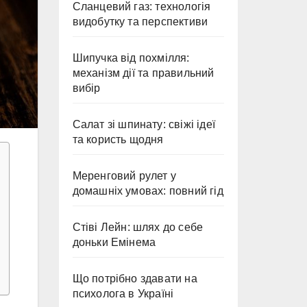
Сланцевий газ: технологія
видобутку та перспективи
Шипучка від похмілля:
механізм дії та правильний
вибір
Салат зі шпинату: свіжі ідеї
та користь щодня
Меренговий рулет у
домашніх умовах: повний гід
Стіві Лейн: шлях до себе
доньки Емінема
Що потрібно здавати на
психолога в Україні