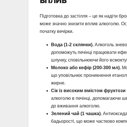
Підготовка до застілля – це як надіти бро
може значно знизити вплив алкоголю. Ось 
початку вечірки.
Вода (1-2 склянки).
Алкоголь знево
допоможуть печінці працювати ефе
шлунку, сповільнюючи його всмокту
Молоко або кефір (200-300 мл).
Мо
що уповільнює проникнення етанол
жирне.
Сік із високим вмістом фруктози
алкоголю в печінці, допомагаючи ш
до вживання алкоголю.
Зелений чай (1 чашка).
Антиоксидан
бадьорості, що може частково комп