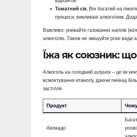
варіантів.
Томатний сік.
Він багатий на лікопі
процеси, викликані алкоголем. Дода
Важливо: уникайте газованих напоїв (кол
алкоголю. Також не змішуйте різні види 
Їжа як союзник: що 
Алкоголь на голодний шлунок – це як кину
всмоктування етанолу, даючи печінці біл
застілля.
Продукт
Чому
Багат
Авокадо
упов
алко