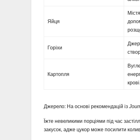
Містя
Яйця
допом
розщ
Джере
Горіхи
створ
Вугл
Картопля
енерг
крові
Джерело: На основі рекомендацій із
Journ
Їжте невеликими порціями під час засті
закусок, адже цукор може посилити коли