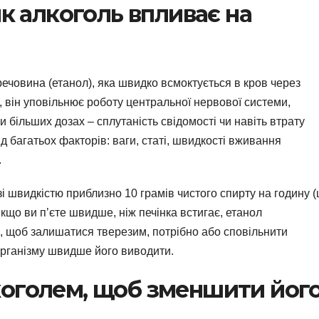
як алкоголь впливає на
 речовина (етанол), яка швидко всмоктується в кров через
 він уповільнює роботу центральної нервової системи,
 більших дозах – сплутаність свідомості чи навіть втрату
ід багатьох факторів: ваги, статі, швидкості вживання
.
і швидкістю приблизно 10 грамів чистого спирту на годину (
кщо ви п’єте швидше, ніж печінка встигає, етанол
же, щоб залишатися тверезим, потрібно або сповільнити
організму швидше його виводити.
оголем, щоб зменшити йог