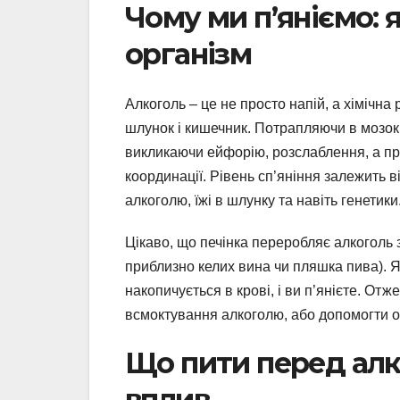
Чому ми п’яніємо: 
організм
Алкоголь – це не просто напій, а хімічна
шлунок і кишечник. Потрапляючи в мозок,
викликаючи ейфорію, розслаблення, а при
координації. Рівень сп’яніння залежить в
алкоголю, їжі в шлунку та навіть генетики
Цікаво, що печінка переробляє алкоголь з
приблизно келих вина чи пляшка пива). Я
накопичується в крові, і ви п’янієте. От
всмоктування алкоголю, або допомогти 
Що пити перед алк
вплив