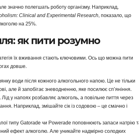
але значно полегшать роботу організму. Наприклад,
oholism: Clinical and Experimental Research
, показало, що
лкоголю на 25%.
лля: як пити розумно
тратегія їх вживання стають ключовими. Ось що можна пити
огах довше.
нку води після кожного алкогольного напою. Це не тільки
ві, але й запобігає зневодненню, яке посилює сп’яніння.
.
Лід у напоях розбавляє алкоголь, а повільне пиття через
ння. Наприклад, змішайте сік із содовою – це смачно і
пої типу Gatorade чи Powerade поповнюють запаси натрію т
інний ефект алкоголю. Але уникайте надмірно солодких