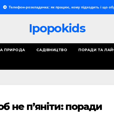
н-розкладачка: як працює, кому підходить і що обрати
Ipopokids
ТА ПРИРОДА
САДІВНИЦТВО
ПОРАДИ ТА ЛА
б не п’яніти: поради