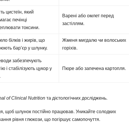
ть цистеїн, який
Варені або омлет перед
агає печінці
застіллям.
еплювати токсини.
ло білків і жирів, що
Жменя мигдалю чи волоських
юють бар’єр у шлунку.
горіхів.
еводи забезпечують
ію і стабілізують цукор у
Пюре або запечена картопля.
.
al of Clinical Nutrition
та дієтологічних досліджень.
лля, щоб шлунок постійно працював. Уникайте солодких
вання рівня глюкози, що погіршує самопочуття.