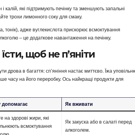
н і калій, які підтримують печінку та зменшують запальні
йте трохи лимонного соку для смаку.
а, тонік), адже вуглекислота прискорює всмоктування
алкоголю – це додаткове навантаження на печінку.
їсти, щоб не п’яніти
ти дрова в багаття: сп’яніння настає миттєво. Їжа уповільн
ьше часу на його переробку. Ось найкращі продукти для
 допомагає
Як вживати
е на здорові жири, які
Як закуска або в салаті перед
ільнюють всмоктування
алкоголем.
голю.