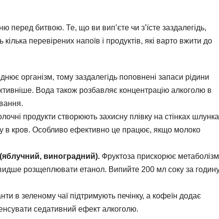
ню перед битвою. Те, що ви вип’єте чи з’їсте заздалегідь,
кілька перевірених напоїв і продуктів, які варто вжити до
днює організм, тому заздалегідь поповнені запаси рідини
ктивніше. Вода також розбавляє концентрацію алкоголю в
вання.
лочні продукти створюють захисну плівку на стінках шлунка
у в кров. Особливо ефективно це працює, якщо молоко
 (яблучний, виноградний).
Фруктоза прискорює метаболізм
видше розщеплювати етанол. Випийте 200 мл соку за годин
ти в зеленому чаї підтримують печінку, а кофеїн додає
енсувати седативний ефект алкоголю.