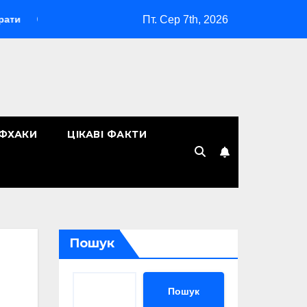
Пт. Сер 7th, 2026
«Макіяж без макіяжу»: як японська декоративна косметика змін
ЙФХАКИ
ЦІКАВІ ФАКТИ
Пошук
Пошук