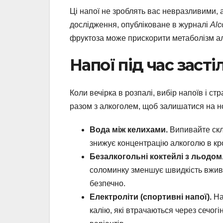
Ці напої не зроблять вас невразливими, 
дослідження, опубліковане в журналі
Alc
фруктоза може прискорити метаболізм а
Напої під час засті
Коли вечірка в розпалі, вибір напоїв і с
разом з алкоголем, щоб залишатися на н
Вода між келихами.
Випивайте скля
знижує концентрацію алкоголю в кро
Безалкогольні коктейлі з льодом
соломинку зменшує швидкість вжива
безпечно.
Електроліти (спортивні напої).
На
калію, які втрачаються через сечог