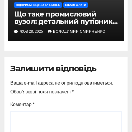
ПІДПРИЄМНИЦТВО ТА БІЗНЕС
ЦІКАВІ ФАКТИ
Що таке промисловий
вузол: детальний путівник
по промислових гігантах
ЖОВ 28, 2025
ВОЛОДИМИР СМИРНЕНКО
Залишити відповідь
Ваша e-mail адреса не оприлюднюватиметься.
Обов’язкові поля позначені
*
Коментар
*