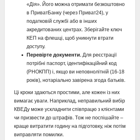
«Дія». Його можна отримати безкоштовно
в ПриватБанку (через Приват24), у
податковій службі або в інших
акредитованих центрах. Зберігайте ключ
КЕП на флешці, щоб уникнути втрати
доступу.
Перевірте документи.
Для реєстрації
потрібні паспорт, ідентифікаційний код
(РНОКПП) і, якщо ви неповнолітній (16-18
років), нотаріально завірена згода батьків.
Ці кроки здаються простими, але кожен із них
вимагає уваги. Наприклад, неправильний вибір
КВЕДу може ускладнити співпрацю з клієнтами
чи призвести до штрафів. Тож не поспішайте –
краще витратити годину на підготовку, ніж потім
виправляти помилки.