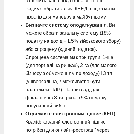
залежить ваша податкова звітність.
Радимо обрати кілька КВЕДів, щоб мати
простір для маневру в майбутньому.
Визначте систему оподаткування.
Ви
можете обрати загальну систему (18%
податку на дохід + 1,5% військового збору)
або спрощену (єдиний податок).
Спрощена система має три групи: 1-ша
(для торгівлі на ринках), 2-га (для малого
бізнесу з обмеженням по доходу) і 3-тя
(універсальна, з можливістю бути
платником ПДВ). Наприклад, для
фрілансерів 3-тя група з 5% податку –
популярний вибір.
Отримайте електронний підпис (КЕП).
Кваліфікований електронний підпис
потрібен для онлайн-реєстрації через