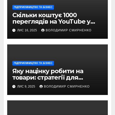
ПІДПРИЄМНИЦТВО ТА БІЗНЕС
Скільки коштує 1000
переглядів на YouTube у
2025 році: реальні цифри та
ЛИС 16, 2025
ВОЛОДИМИР СМИРНЕНКО
секрети заробітку
ПІДПРИЄМНИЦТВО ТА БІЗНЕС
Яку націнку робити на
товари: стратегії для
прибуткового бізнесу
ЛИС 9, 2025
ВОЛОДИМИР СМИРНЕНКО