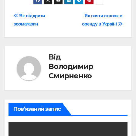
Навігація
Як відкрити
Як взяти ставок в
зоомагазин
оренду в Україні
записів
Від
Володимир
Смирненко
Пов’язаний запис