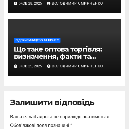
по промислових гігантах
ЖОВ 28, 2025
ВОЛОДИМИР СМИРНЕНКО
ПІДПРИЄМНИЦТВО ТА БІЗНЕС
Що таке оптова торгівля:
визначення, факти та
нюанси
ЖОВ 25, 2025
ВОЛОДИМИР СМИРНЕНКО
Залишити відповідь
Ваша e-mail адреса не оприлюднюватиметься.
Обов’язкові поля позначені
*