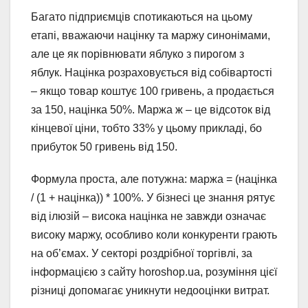
Багато підприємців спотикаються на цьому
етапі, вважаючи націнку та маржу синонімами,
але це як порівнювати яблуко з пирогом з
яблук. Націнка розраховується від собівартості
– якщо товар коштує 100 гривень, а продається
за 150, націнка 50%. Маржа ж – це відсоток від
кінцевої ціни, тобто 33% у цьому прикладі, бо
прибуток 50 гривень від 150.
Формула проста, але потужна: маржа = (націнка
/ (1 + націнка)) * 100%. У бізнесі це знання рятує
від ілюзій – висока націнка не завжди означає
високу маржу, особливо коли конкуренти грають
на об’ємах. У секторі роздрібної торгівлі, за
інформацією з сайту horoshop.ua, розуміння цієї
різниці допомагає уникнути недооцінки витрат.