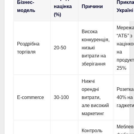
Бізнес-
Прикла
націнка
Причини
модель
Україні
(%)
Мереж
Висока
“АТБ” з
конкуренція,
Роздрібна
націнк
20-50
низькі
торгівля
на
витрати на
продук
зберігання
25%
Нижчі
орендні
Розетка
E-commerce
30-100
витрати,
40% на
але високий
гаджет
маркетинг
Меблев
Контроль