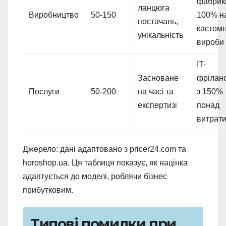
фабрик
ланцюга
Виробництво
50-150
100% н
постачань,
кастомн
унікальність
вироби
IT-
Засноване
фрілан
Послуги
50-200
на часі та
з 150%
експертизі
понад
витрат
Джерело: дані адаптовано з pricer24.com та
horoshop.ua. Ця таблиця показує, як націнка
адаптується до моделі, роблячи бізнес
прибутковим.
Типові помилки при