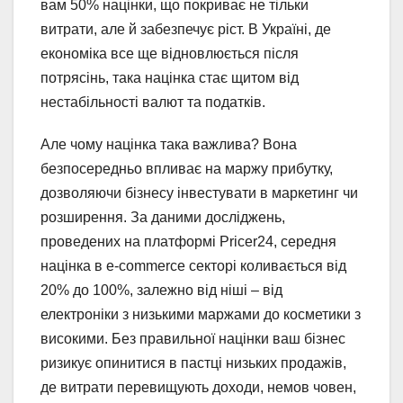
вам 50% націнки, що покриває не тільки
витрати, але й забезпечує ріст. В Україні, де
економіка все ще відновлюється після
потрясінь, така націнка стає щитом від
нестабільності валют та податків.
Але чому націнка така важлива? Вона
безпосередньо впливає на маржу прибутку,
дозволяючи бізнесу інвестувати в маркетинг чи
розширення. За даними досліджень,
проведених на платформі Pricer24, середня
націнка в e-commerce секторі коливається від
20% до 100%, залежно від ніші – від
електроніки з низькими маржами до косметики з
високими. Без правильної націнки ваш бізнес
ризикує опинитися в пастці низьких продажів,
де витрати перевищують доходи, немов човен,