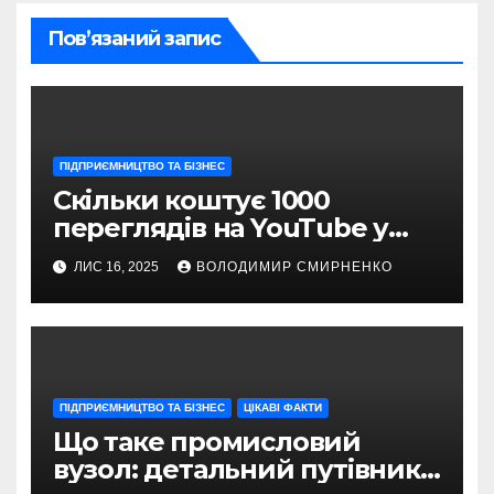
Пов’язаний запис
ПІДПРИЄМНИЦТВО ТА БІЗНЕС
Скільки коштує 1000
переглядів на YouTube у
2025 році: реальні цифри та
ЛИС 16, 2025
ВОЛОДИМИР СМИРНЕНКО
секрети заробітку
ПІДПРИЄМНИЦТВО ТА БІЗНЕС
ЦІКАВІ ФАКТИ
Що таке промисловий
вузол: детальний путівник