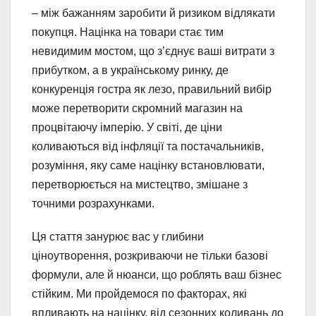
– між бажанням заробити й ризиком відлякати
покупця. Націнка на товари стає тим
невидимим мостом, що з’єднує ваші витрати з
прибутком, а в українському ринку, де
конкуренція гостра як лезо, правильний вибір
може перетворити скромний магазин на
процвітаючу імперію. У світі, де ціни
коливаються від інфляції та постачальників,
розуміння, яку саме націнку встановлювати,
перетворюється на мистецтво, змішане з
точними розрахунками.
Ця стаття занурює вас у глибини
ціноутворення, розкриваючи не тільки базові
формули, але й нюанси, що роблять ваш бізнес
стійким. Ми пройдемося по факторах, які
впливають на націнку, від сезонних коливань до