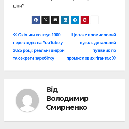
ціни?
Навігація
Скільки коштує 1000
Що таке промисловий
переглядів на YouTube у
вузол: детальний
записів
2025 році: реальні цифри
путівник по
та секрети заробітку
промислових гігантах
Від
Володимир
Смирненко