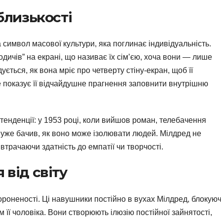
 близькості
а символ масової культури, яка поглинає індивідуальність.
одичів” на екрані, що називає їх сім’єю, хоча вони — лише
ується, як вона мріє про четверту стіну-екран, щоб її
е показує її відчайдушне прагнення заповнити внутрішню
тенденції: у 1953 році, коли вийшов роман, телебачення
 уже бачив, як воно може ізолювати людей. Мілдред не
трачаючи здатність до емпатії чи творчості.
 від світу
роненості. Ці навушники постійно в вухах Мілдред, блокую
м її чоловіка. Вони створюють ілюзію постійної зайнятості,