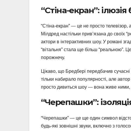
“Стіна-екран”: ілюзія
“Стіна-екран” — це не просто телевізор, 
Мілдред настільки прив’язана до своїх “р
актори в інтерактивних шоу. У романі згад
“вітальня” стала ще більш “реальною”. Ц
порожнечу.
Цікаво, що Бредбері передбачив сучасні 
тільки набирало популярності, але автор
просто дивиться шоу — вона живе ними, в
“Черепашки”: ізоляція
“Черепашки” — це ще один символ відсто
будь-які зовнішні звуки, включно з голосо