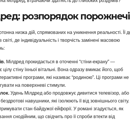
и на Мілдред, втрачаючи здатність до глибоких роздумів?
ред: розпорядок порожнечі
тонна низка дій, спрямованих на уникнення реальності. Її д
світі, де індивідуальність і творчість замінені масовою
нь:
ів.
Мілдред прокидається в оточенні “стіни-екрану” —
 цілу стіну їхньої вітальні. Вона одразу вмикає його, щоб
терактивні програми, які називає “родиною”. Ці програми не
гувати на поверхневі стимули.
улок.
Удень Мілдред або продовжує дивитися телевізор, або
ездротові навушники, які ізолюють її від зовнішнього світу.
тримувати стан байдужої ейфорії. У романі згадується, як
ання снодійним, що свідчить про її спроби втекти від