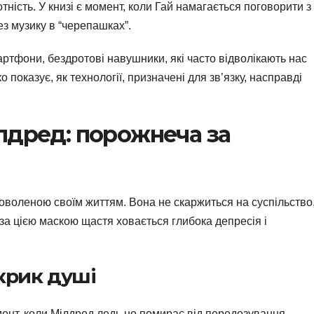
ність. У книзі є момент, коли Гай намагається поговорити з
ез музику в “черепашках”.
ртфони, бездротові навушники, які часто відволікають нас
 показує, як технології, призначені для зв’язку, насправді
лдред: порожнеча за
оволеною своїм життям. Вона не скаржиться на суспільство
 за цією маскою щастя ховається глибока депресія і
крик душі
ент, коли Мілдред ледь не помирає від передозування