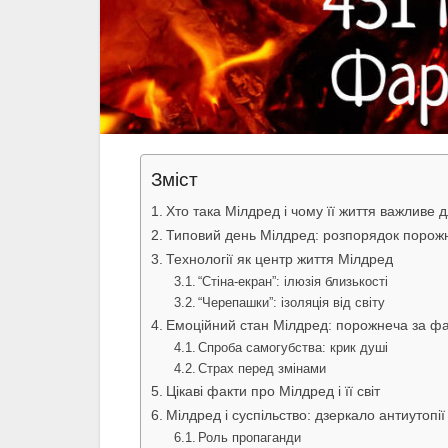
Зміст
Хто така Мілдред і чому її життя важливе
Типовий день Мілдред: розпорядок порож
Технології як центр життя Мілдред
“Стіна-екран”: ілюзія близькості
“Черепашки”: ізоляція від світу
Емоційний стан Мілдред: порожнеча за ф
Спроба самогубства: крик душі
Страх перед змінами
Цікаві факти про Мілдред і її світ
Мілдред і суспільство: дзеркало антиутопії
Роль пропаганди