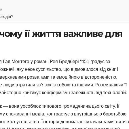
ми
огодні?
 чому її життя важливе для
?
 Гая Монтега у романі Рея Бредбері “451 градус за
жнечі, яку несе суспільство, що відмовилося від книг і
поверхневими розвагами та емоційною відстороненістю,
е люди втратили зв’язок із собою та іншими. Розглядаючи її
майстерно критикує конформізм і залежність від технологій.
 — вона уособлює типового громадянина цього світу. Її
му споживанні медіа, контрастує з внутрішньою боротьбою
остях суспільства. Її історія допомагає читачам замислитис