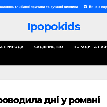
ибинні причини та сучасні виклики
Вино з порічок: повни
Ipopokids
ТА ПРИРОДА
САДІВНИЦТВО
ПОРАДИ ТА ЛА
оводила дні у романі