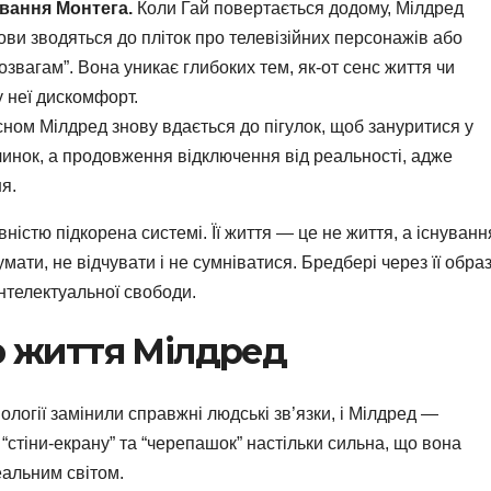
ування Монтега.
Коли Гай повертається додому, Мілдред
змови зводяться до пліток про телевізійних персонажів або
розвагам”. Вона уникає глибоких тем, як-от сенс життя чи
у неї дискомфорт.
ном Мілдред знову вдається до пігулок, щоб зануритися у
очинок, а продовження відключення від реальності, адже
я.
ністю підкорена системі. Її життя — це не життя, а існуванн
мати, не відчувати і не сумніватися. Бредбері через її обра
інтелектуальної свободи.
тр життя Мілдред
нології замінили справжні людські зв’язки, і Мілдред —
д “стіни-екрану” та “черепашок” настільки сильна, що вона
реальним світом.