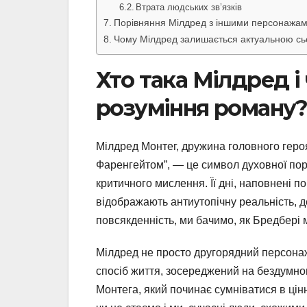
Втрата людських зв’язків
Порівняння Мілдред з іншими персонажа
Чому Мілдред залишається актуальною сь
Хто така Мілдред і
розуміння роману
Мілдред Монтег, дружина головного героя
Фаренгейтом”, — це символ духовної поро
критичного мислення. Її дні, наповнені 
відображають антиутопічну реальність, д
повсякденність, ми бачимо, як Бредбері 
Мілдред не просто другорядний персонаж
спосіб життя, зосереджений на бездумно
Монтега, який починає сумніватися в цінн