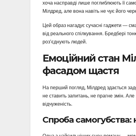
хоча насправді лише поглиблюють її самот
Мілдред, але вона навіть не чує його чер
Цей образ нагадує сучасні гаджети — сма
від реального спілкування. Бредбері тонко
роз’єднують людей.
Емоційний стан Мі
фасадом щастя
На перший погляд, Мілдред здається зад
не ставить запитань, не прагне змін. Але
відчуженість.
Спроба самогубства: 
Одна з найсильніших сцен роману — мом