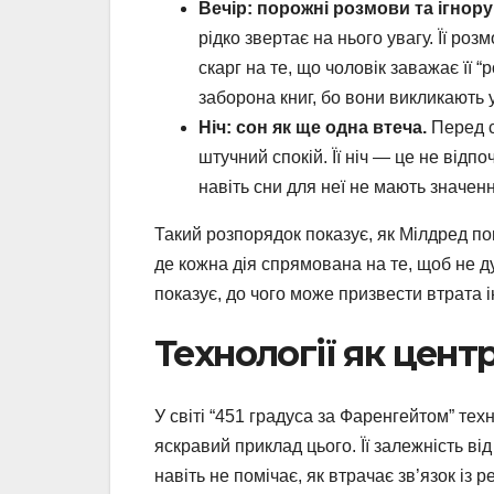
Вечір: порожні розмови та ігнор
рідко звертає на нього увагу. Її ро
скарг на те, що чоловік заважає її “
заборона книг, бо вони викликають 
Ніч: сон як ще одна втеча.
Перед с
штучний спокій. Її ніч — це не відп
навіть сни для неї не мають значенн
Такий розпорядок показує, як Мілдред пов
де кожна дія спрямована на те, щоб не ду
показує, до чого може призвести втрата 
Технології як цен
У світі “451 градуса за Фаренгейтом” тех
яскравий приклад цього. Її залежність ві
навіть не помічає, як втрачає зв’язок із 