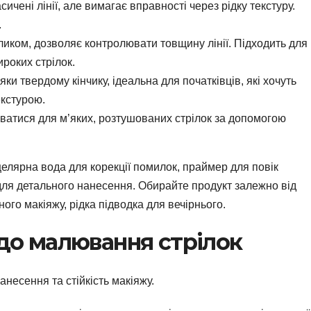
сичені лінії, але вимагає вправності через рідку текстуру.
.
иком, дозволяє контролювати товщину лінії. Підходить для
ироких стрілок.
ки твердому кінчику, ідеальна для початківців, які хочуть
екстурою.
атися для м’яких, розтушованих стрілок за допомогою
іцелярна вода для корекції помилок, праймер для повік
о для детального нанесення. Обирайте продукт залежно від
ого макіяжу, рідка підводка для вечірнього.
 до малювання стрілок
несення та стійкість макіяжу.