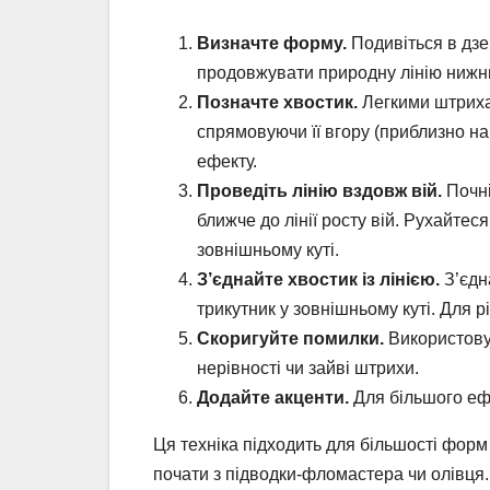
Визначте форму.
Подивіться в дзе
продовжувати природну лінію нижньо
Позначте хвостик.
Легкими штрихам
спрямовуючи її вгору (приблизно на
ефекту.
Проведіть лінію вздовж вій.
Почні
ближче до лінії росту вій. Рухайте
зовнішньому куті.
З’єднайте хвостик із лінією.
З’єдн
трикутник у зовнішньому куті. Для 
Скоригуйте помилки.
Використову
нерівності чи зайві штрихи.
Додайте акценти.
Для більшого ефе
Ця техніка підходить для більшості форм
почати з підводки-фломастера чи олівця.