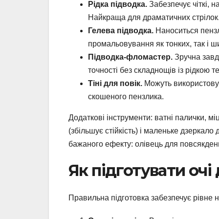
Рідка підводка.
Забезпечує чіткі, на
Найкраща для драматичних стрілок
Гелева підводка.
Наноситься пензл
промальовування як тонких, так і ш
Підводка-фломастер.
Зручна завдя
точності без складнощів із рідкою т
Тіні для повік.
Можуть використовув
скошеного пензлика.
Додаткові інструменти: ватні палички, м
(збільшує стійкість) і маленьке дзеркал
бажаного ефекту: олівець для повсякденн
Як підготувати очі
Правильна підготовка забезпечує рівне на