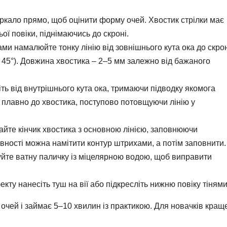
ркало прямо, щоб оцінити форму очей. Хвостик стрілки має
ї повіки, піднімаючись до скроні.
и намалюйте тонку лінію від зовнішнього кута ока до скрон
 45°). Довжина хвостика – 2–5 мм залежно від бажаного
ть від внутрішнього кута ока, тримаючи підводку якомога
ся плавно до хвостика, поступово потовщуючи лінію у
айте кінчик хвостика з основною лінією, заповнюючи
рівності можна намітити контур штрихами, а потім заповнити.
йте ватну паличку із міцелярною водою, щоб виправити
кту нанесіть туш на вії або підкресліть нижню повіку тінями
 очей і займає 5–10 хвилин із практикою. Для новачків кращ