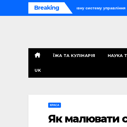
Перейти
Breaking
ії: як організувати ефективну систему управління
Телефо
до
контенту
ЇЖА ТА КУЛІНАРІЯ
НАУКА 
UK
КРАСА
Як малювати с