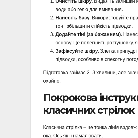
Очистіть шкіру.
Видаліть залишки к
води або гелю для вмивання.
Нанесіть базу.
Використовуйте прай
тон і збільшити стійкість підводки.
Додайте тіні (за бажанням).
Нанесі
основу. Це полегшить розтушовку, я
Зафіксуйте шкіру.
Злегка припудрі
підводки, особливо в спекотну погод
Підготовка займає 2–3 хвилини, але зна
охайно.
Покрокова інструк
класичних стрілок
Класична стрілка – це тонка лінія вздовж
ока. Ось як її намалювати.