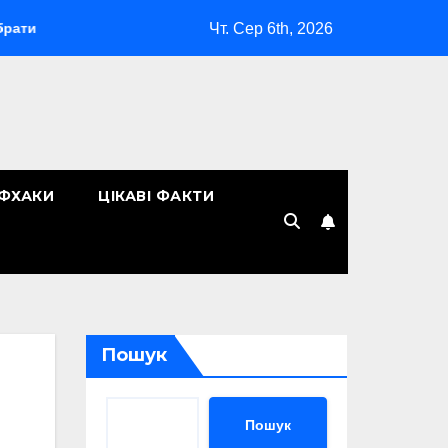
Чт. Сер 6th, 2026
«Макіяж без макіяжу»: як японська декоративна косметика змін
ЙФХАКИ
ЦІКАВІ ФАКТИ
Пошук
Пошук