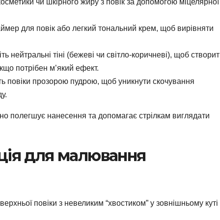
осметики чи шкірного жиру з повік за допомогою міцелярної
мер для повік або легкий тональний крем, щоб вирівняти
ть нейтральні тіні (бежеві чи світло-коричневі), щоб створи
кщо потрібен м’який ефект.
ть повіки прозорою пудрою, щоб уникнути скочування
у.
чно полегшує нанесення та допомагає стрілкам виглядати
ція для малювання
 верхньої повіки з невеликим “хвостиком” у зовнішньому куті