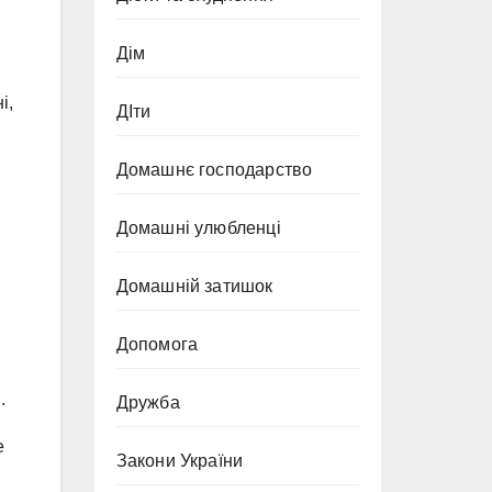
Дім
і,
ДІти
Домашнє господарство
Домашні улюбленці
Домашній затишок
Допомога
.
Дружба
е
Закони України