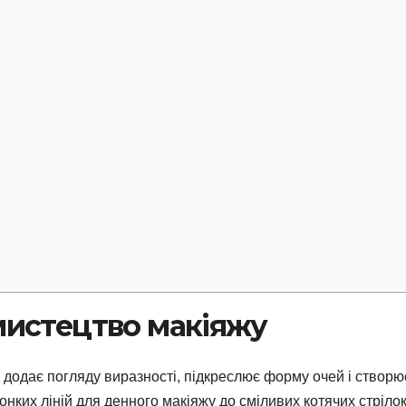
 мистецтво макіяжу
а додає погляду виразності, підкреслює форму очей і створю
онких ліній для денного макіяжу до сміливих котячих стріло