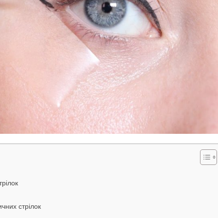
трілок
чних стрілок