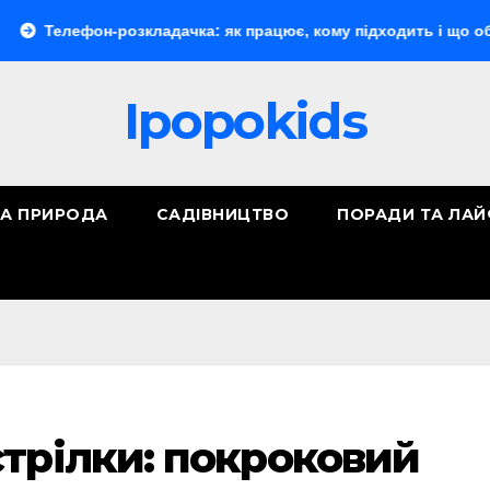
н-розкладачка: як працює, кому підходить і що обрати
Ipopokids
ТА ПРИРОДА
САДІВНИЦТВО
ПОРАДИ ТА ЛА
трілки: покроковий