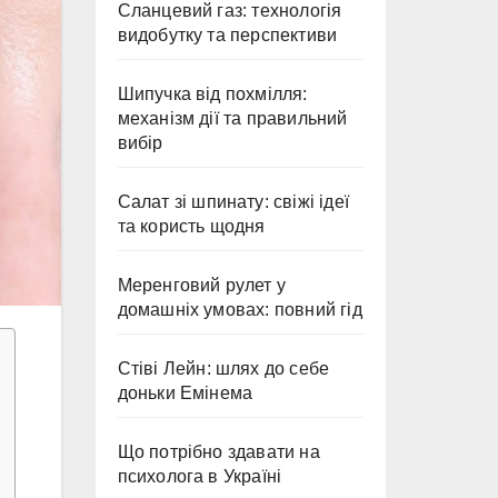
Сланцевий газ: технологія
видобутку та перспективи
Шипучка від похмілля:
механізм дії та правильний
вибір
Салат зі шпинату: свіжі ідеї
та користь щодня
Меренговий рулет у
домашніх умовах: повний гід
Стіві Лейн: шлях до себе
доньки Емінема
Що потрібно здавати на
психолога в Україні