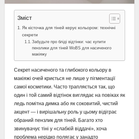
Зміст
Як кісточка для тіней керує кольором: технічні
секрети
Забудьте про бліді відтінки: час купити
пензлики для тіней WoBS для насиченого
макіяжу
Секрет насиченого та глибокого кольору в
макіяжі очей криється не лише у пігментації
самої косметики. Часто трапляється так, що
один і той самий відтінок виглядає на повіках як
ледь помітна димка або як соковитий, чистий
акцент — і вирішальну роль у цьому відіграє
обраний пензлик для тіней. Багато хто
звинувачує тіні у «слабкій віддачі», хоча
проблема нерідко полягає у занадто