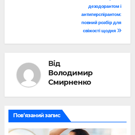
дезодорантом і
записів
антиперспірантом:
повний розбір для
свіжості щодня
Від
Володимир
Смирненко
Пов’язаний запис