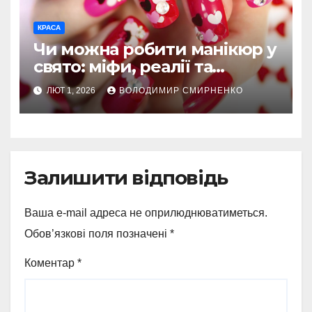
КРАСА
Чи можна робити манікюр у
свято: міфи, реалії та
секрети краси
ЛЮТ 1, 2026
ВОЛОДИМИР СМИРНЕНКО
Залишити відповідь
Ваша e-mail адреса не оприлюднюватиметься.
Обов’язкові поля позначені
*
Коментар
*