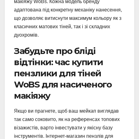
макіяжу WoBs. Кожна модель бренду
адаптована під конкретну механіку нанесення,
що дозволяє витиснути максимум кольору як з
класичних матових тіней, так і зі складних
дуохромів.
Забудьте про бліді
відтінки: час купити
пензлики для тіней
WoBS для насиченого
макіяжу
Якщо ви прагнете, щоб ваш мейкап виглядав
так само соковито, як на референсах топових
візажистів, варто інвестувати у якісну базу
інструментів. Інтернет-магазин пензлів для