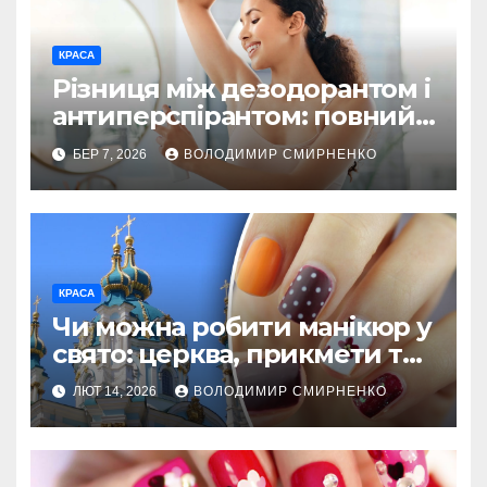
КРАСА
Різниця між дезодорантом і
антиперспірантом: повний
розбір для свіжості щодня
БЕР 7, 2026
ВОЛОДИМИР СМИРНЕНКО
КРАСА
Чи можна робити манікюр у
свято: церква, прикмети та
мода
ЛЮТ 14, 2026
ВОЛОДИМИР СМИРНЕНКО