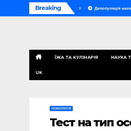
Перейти
Breaking
айн-трапез, що захопив світ
Депопуляція населення: гл
до
контенту
ЇЖА ТА КУЛІНАРІЯ
НАУКА 
UK
ПСИХОЛОГІЯ
Тест на тип о