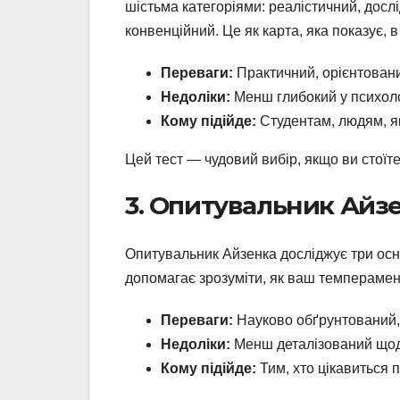
шістьма категоріями: реалістичний, досл
конвенційний. Це як карта, яка показує, в
Переваги:
Практичний, орієнтований
Недоліки:
Менш глибокий у психоло
Кому підійде:
Студентам, людям, як
Цей тест — чудовий вибір, якщо ви стоїте 
3. Опитувальник Айзе
Опитувальник Айзенка досліджує три осно
допомагає зрозуміти, як ваш темперамент
Переваги:
Науково обґрунтований, 
Недоліки:
Менш деталізований щодо
Кому підійде:
Тим, хто цікавиться 