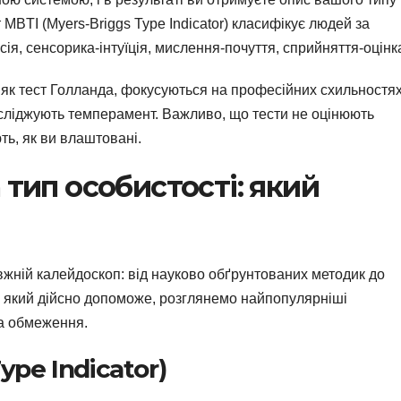
MBTI (Myers-Briggs Type Indicator) класифікує людей за
ія, сенсорика-інтуїція, мислення-почуття, сприйняття-оцінк
 як тест Голланда, фокусуються на професійних схильностях
досліджують темперамент. Важливо, що тести не оцінюють
ть, як ви влаштовані.
 тип особистості: який
авжній калейдоскоп: від науково обґрунтованих методик до
т, який дійсно допоможе, розглянемо найпопулярніші
та обмеження.
ype Indicator)