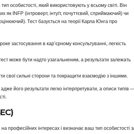
тип особистості, який використовують у всьому світі. Він
ких як INFP (інтроверт, інтуїт, почуттєвий, сприймаючий) чи
оцінюючий). Тест базується на теорії Карла Юнга про
роке застосування в кар’єрному консультуванні, легкість
тест може бути надто узагальненим, а результати залежать
іти свої сильні сторони та покращити взаємодію з іншими.
 адже його результати легко інтерпретувати, а описи типів 
ті.
SEC)
на професійних інтересах і визначає ваш тип особистості з