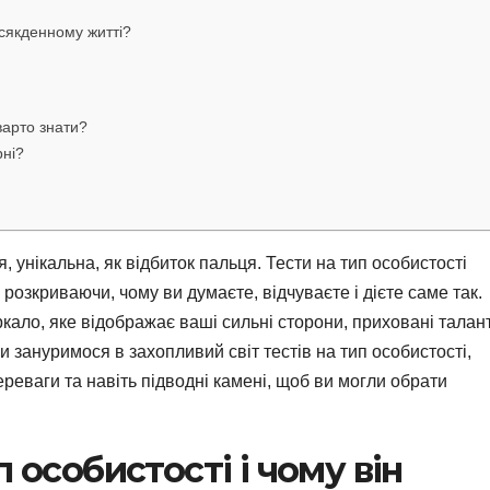
всякденному житті?
варто знати?
рні?
, унікальна, як відбиток пальця. Тести на тип особистості
зкриваючи, чому ви думаєте, відчуваєте і дієте саме так.
ркало, яке відображає ваші сильні сторони, приховані талан
 ми зануримося в захопливий світ тестів на тип особистості,
ереваги та навіть підводні камені, щоб ви могли обрати
 особистості і чому він