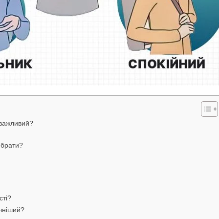
н важливий?
обрати?
сті?
очніший?