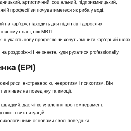
ідницький, артистичний, соціальний, підприємницький,
 якій професії ви почуватиметеся як риба у воді.
 на кар’єру, підходить для підлітків і дорослих.
гічному плані, ніж MBTI.
і шукають нову професію чи хочуть змінити кар’єрний шлях
на роздоріжжі і не знаєте, куди рухатися professionally.
нка (EPI)
вні риси: екстраверсію, невротизм і психотизм. Він
 впливає на поведінку та емоції.
швидкий, дає чітке уявлення про темперамент.
 життєвих ситуацій.
психологічними основами своєї поведінки.