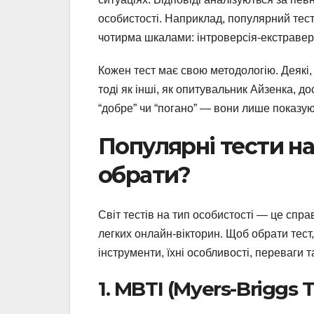
особистості. Наприклад, популярний тест 
чотирма шкалами: інтроверсія-екстраверс
Кожен тест має свою методологію. Деякі,
тоді як інші, як опитувальник Айзенка, 
“добре” чи “погано” — вони лише показую
Популярні тести на
обрати?
Світ тестів на тип особистості — це спр
легких онлайн-вікторин. Щоб обрати тес
інструменти, їхні особливості, переваги 
1. MBTI (Myers-Briggs T