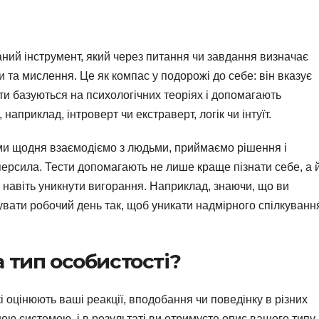
аний інструмент, який через питання чи завдання визначає
 та мислення. Це як компас у подорожі до себе: він вказує
ти базуються на психологічних теоріях і допомагають
априклад, інтроверт чи екстраверт, логік чи інтуїт.
 ми щодня взаємодіємо з людьми, приймаємо рішення і
персила. Тести допомагають не лише краще пізнати себе, а 
 навіть уникнути вигорання. Наприклад, знаючи, що ви
зувати робочий день так, щоб уникати надмірного спілкуванн
 тип особистості?
кі оцінюють ваші реакції, вподобання чи поведінку в різних
ною системою, і в результаті ви отримуєте опис вашого типу