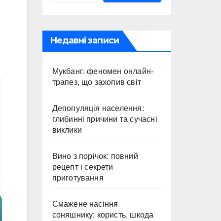
Недавні записи
Мукбанг: феномен онлайн-
трапез, що захопив світ
Депопуляція населення:
глибинні причини та сучасні
виклики
Вино з порічок: повний
рецепт і секрети
приготування
Смажене насіння
соняшнику: користь, шкода