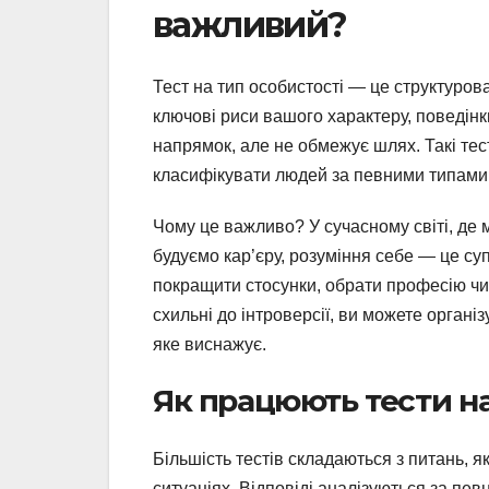
важливий?
Тест на тип особистості — це структуров
ключові риси вашого характеру, поведінки
напрямок, але не обмежує шлях. Такі тес
класифікувати людей за певними типами, н
Чому це важливо? У сучасному світі, де
будуємо кар’єру, розуміння себе — це су
покращити стосунки, обрати професію чи
схильні до інтроверсії, ви можете органі
яке виснажує.
Як працюють тести на
Більшість тестів складаються з питань, я
ситуаціях. Відповіді аналізуються за пев