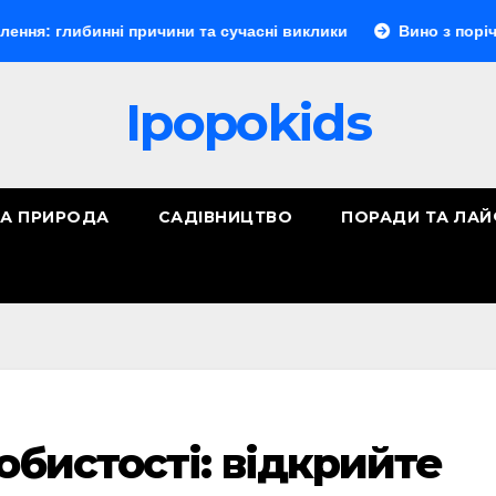
ибинні причини та сучасні виклики
Вино з порічок: повни
Ipopokids
ТА ПРИРОДА
САДІВНИЦТВО
ПОРАДИ ТА ЛА
собистості: відкрийте