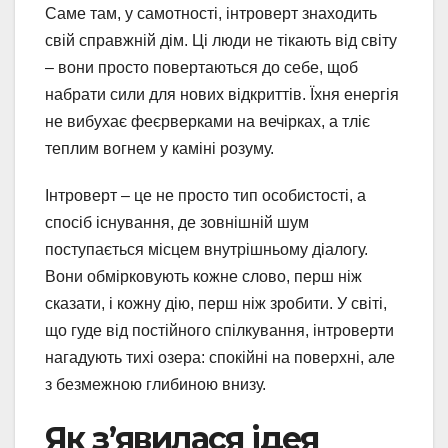
Саме там, у самотності, інтроверт знаходить
свій справжній дім. Ці люди не тікають від світу
– вони просто повертаються до себе, щоб
набрати сили для нових відкриттів. Їхня енергія
не вибухає феєрверками на вечірках, а тліє
теплим вогнем у каміні розуму.
Інтроверт – це не просто тип особистості, а
спосіб існування, де зовнішній шум
поступається місцем внутрішньому діалогу.
Вони обмірковують кожне слово, перш ніж
сказати, і кожну дію, перш ніж зробити. У світі,
що гуде від постійного спілкування, інтроверти
нагадують тихі озера: спокійні на поверхні, але
з безмежною глибиною внизу.
Як з’явилася ідея