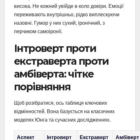
висока. Не кожний увійде в коло довіри. Емоції
переживають внутрішньо, рідко виплескуючи
назовні. Гумор у них сухий, іронічний, з
перчиком самоіронії.
Інтроверт проти
екстраверта проти
амбіверта: чітке
порівняння
Щоб розібратися, ось таблиця ключових
відмінностей. Вона базується на класичних
моделях Юнга та сучасних дослідженнях.
Аспект
Інтроверт
Екстраверт
Амбіверт