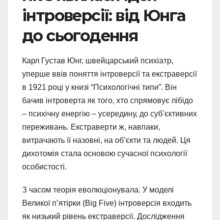
інтроверсії: від Юнга
до сьогодення
Карл Густав Юнг, швейцарський психіатр,
уперше ввів поняття інтроверсії та екстраверсії
в 1921 році у книзі “Психологічні типи”. Він
бачив інтроверта як того, хто спрямовує лібідо
– психічну енергію – усередину, до суб’єктивних
переживань. Екстраверти ж, навпаки,
витрачають її назовні, на об’єкти та людей. Ця
дихотомія стала основою сучасної психології
особистості.
З часом теорія еволюціонувала. У моделі
Великої п’ятірки (Big Five) інтроверсія входить
як низький рівень екстраверсії. Дослідження