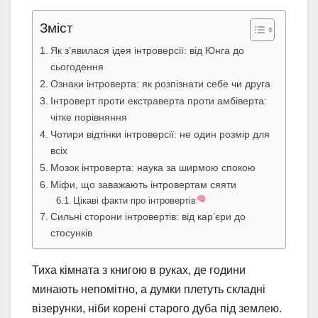
Зміст
Як з’явилася ідея інтроверсії: від Юнга до
сьогодення
Ознаки інтроверта: як розпізнати себе чи друга
Інтроверт проти екстраверта проти амбіверта:
чітке порівняння
Чотири відтінки інтроверсії: не один розмір для
всіх
Мозок інтроверта: наука за ширмою спокою
Міфи, що заважають інтровертам сяяти
Цікаві факти про інтровертів
Сильні сторони інтровертів: від кар’єри до
стосунків
Тиха кімната з книгою в руках, де години
минають непомітно, а думки плетуть складні
візерунки, ніби корені старого дуба під землею.