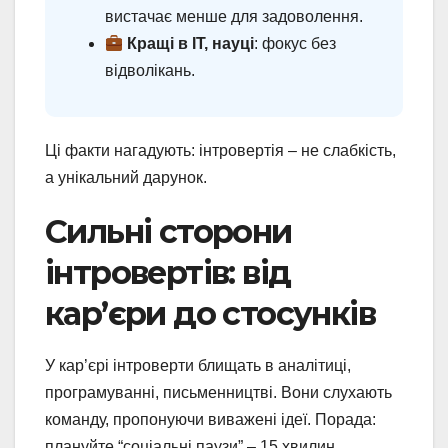
вистачає менше для задоволення.
Кращі в IT, науці
: фокус без
відволікань.
Ці факти нагадують: інтровертія – не слабкість,
а унікальний дарунок.
Сильні сторони
інтровертів: від
кар’єри до стосунків
У кар’єрі інтроверти блищать в аналітиці,
програмуванні, письменництві. Вони слухають
команду, пропонуючи виважені ідеї. Порада:
плануйте “соціальні паузи” – 15 хвилин