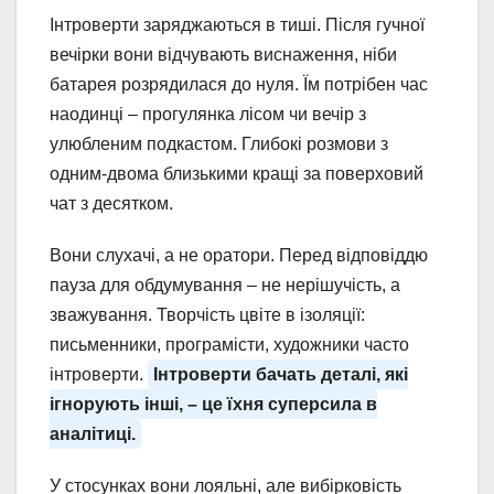
Інтроверти заряджаються в тиші. Після гучної
вечірки вони відчувають виснаження, ніби
батарея розрядилася до нуля. Їм потрібен час
наодинці – прогулянка лісом чи вечір з
улюбленим подкастом. Глибокі розмови з
одним-двома близькими кращі за поверховий
чат з десятком.
Вони слухачі, а не оратори. Перед відповіддю
пауза для обдумування – не нерішучість, а
зважування. Творчість цвіте в ізоляції:
письменники, програмісти, художники часто
інтроверти.
Інтроверти бачать деталі, які
ігнорують інші, – це їхня суперсила в
аналітиці.
У стосунках вони лояльні, але вибірковість