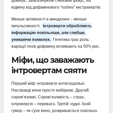
домінує, забезпечуючи глибокий фокус, на
відміну від дофамінового “rushes” екстравертів.
Менше активності в миндалині – менше
імпульсивності.
Інтроверти обробляють
інформацію повільніше, але глибше,
уникаючи помилок.
Генетика грає роль:
варіації генів дофаміну впливають на 50% рис.
Міфи, що заважають
інтровертам сяяти
Перший міф: інтроверти антисоціальні.
Насправді вони просто вибіркові. Другий:
сором’язливі. Сором’язливість – страх,
інтроверсія – перевага. Третій: нудні. Їхній
гумор – як сухе вино, розкривається повільно.