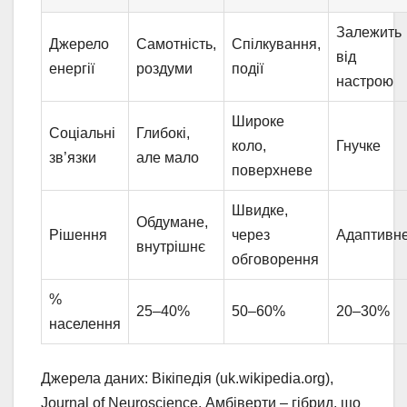
Залежить
Джерело
Самотність,
Спілкування,
від
енергії
роздуми
події
настрою
Широке
Соціальні
Глибокі,
коло,
Гнучке
зв’язки
але мало
поверхневе
Швидке,
Обдумане,
Рішення
через
Адаптивн
внутрішнє
обговорення
%
25–40%
50–60%
20–30%
населення
Джерела даних: Вікіпедія (uk.wikipedia.org),
Journal of Neuroscience. Амбіверти – гібрид, що