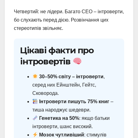
Четвертий: не лідери. Багато CEO – інтроверти,
бо слухають перед дією. Розвінчання цих
стереотипів звільняє.
Цікаві факти про
інтровертів
30–50% світу – інтроверти
,
серед них Ейнштейн, Гейтс,
Сковорода.
Інтроверти пишуть 75% книг
–
тиша народжує шедеври.
Генетика на 50%
: якщо батьки
інтроверти, шанс високий.
Мозок чутливіший
: стимулів