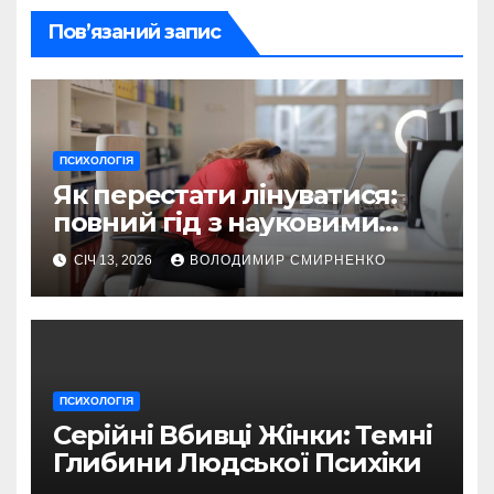
Пов’язаний запис
ПСИХОЛОГІЯ
Як перестати лінуватися:
повний гід з науковими
трюками та реальними
СІЧ 13, 2026
ВОЛОДИМИР СМИРНЕНКО
кроками
ПСИХОЛОГІЯ
Серійні Вбивці Жінки: Темні
Глибини Людської Психіки