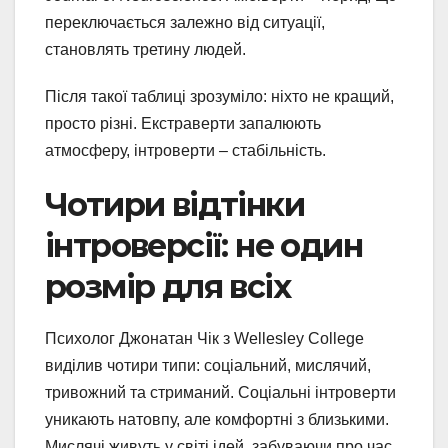
переключається залежно від ситуації,
становлять третину людей.
Після такої таблиці зрозуміло: ніхто не кращий,
просто різні. Екстраверти запалюють
атмосферу, інтроверти – стабільність.
Чотири відтінки
інтроверсії: не один
розмір для всіх
Психолог Джонатан Чік з Wellesley College
виділив чотири типи: соціальний, мислячий,
тривожний та стриманий. Соціальні інтроверти
уникають натовпу, але комфортні з близькими.
Мислячі живуть у світі ідей, забуваючи про час.