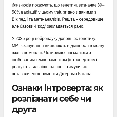
близнюків показують, що генетика визначає 39–
58% варіацій у цьому trait, згідно з даними з
Вікіпедії та мета-аналізів. Решта – середовище,
але базовий “код” закладається рано.
У 2025 році нейронауку доповнює генетику:
МРТ сканування виявляють відмінності в мозку
вже в немовлят. Чотиримісячні малюки з
інгібованим темпераментом (інтровертним)
реагують сильніше на нові стимули, як
показали експерименти Джерома Кагана.
Ознаки інтроверта: як
розпізнати себе чи
друга