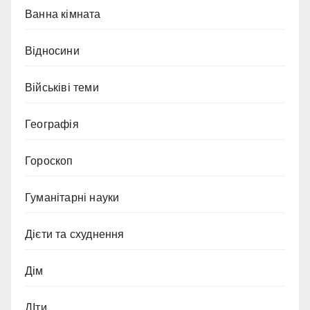
Ванна кімната
Відносини
Військіві теми
Географія
Гороскоп
Гуманітарні науки
Дієти та схуднення
Дім
ДІти