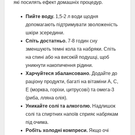
які посилять ефект домашніх процедур.
Пийте воду.
1,5-2 л води щодня
допомагають підтримувати зволоженість
шкіри зсередини.
Спіть достатньо.
7-8 годин сну
зменшують темні кола та набряки. Спіть
на спині або на високій подушці, щоб
уникнути накопичення рідини.
Харчуйтеся збалансовано.
Додайте до
раціону продукти, багаті на вітаміни А, С,
Е (морква, горіхи, цитрусові) та омега-3
(риба, лляна олія).
Уникайте солі та алкоголю.
Надлишок
солі та спиртних напоїв сприяє набрякам
під очима.
Робіть холодні компреси.
Якщо очі