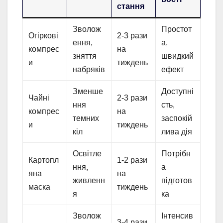
стання
Зволож
Простот
Огіркові
2-3 рази
ення,
а,
компрес
на
зняття
швидкий
и
тиждень
набряків
ефект
Зменше
Доступні
Чайні
2-3 рази
ння
сть,
компрес
на
темних
заспокій
и
тиждень
кіл
лива дія
Освітле
Потрібн
Картопл
1-2 рази
ння,
а
яна
на
живленн
підготов
маска
тиждень
я
ка
Зволож
Інтенсив
3-4 рази