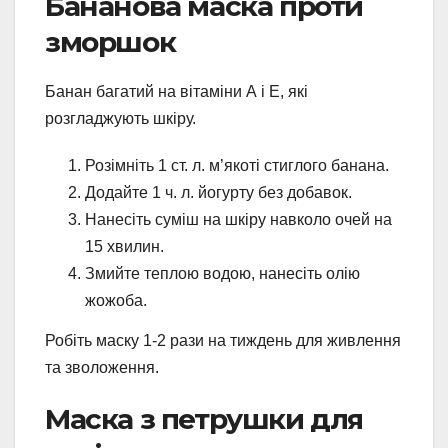
Бананова маска проти
зморшок
Банан багатий на вітаміни А і Е, які
розгладжують шкіру.
Розімніть 1 ст. л. м’якоті стиглого банана.
Додайте 1 ч. л. йогурту без добавок.
Нанесіть суміш на шкіру навколо очей на
15 хвилин.
Змийте теплою водою, нанесіть олію
жожоба.
Робіть маску 1-2 рази на тиждень для живлення
та зволоження.
Маска з петрушки для