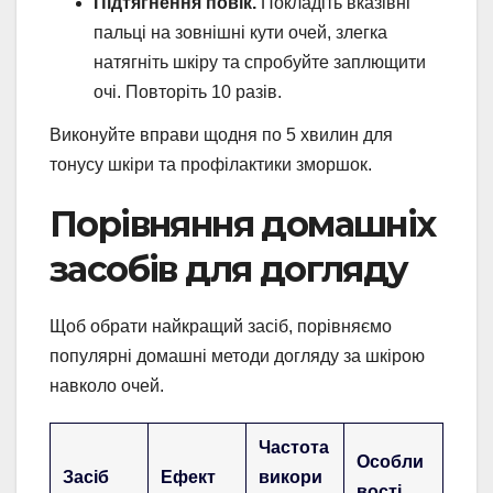
Підтягнення повік.
Покладіть вказівні
пальці на зовнішні кути очей, злегка
натягніть шкіру та спробуйте заплющити
очі. Повторіть 10 разів.
Виконуйте вправи щодня по 5 хвилин для
тонусу шкіри та профілактики зморшок.
Порівняння домашніх
засобів для догляду
Щоб обрати найкращий засіб, порівняємо
популярні домашні методи догляду за шкірою
навколо очей.
Частота
Особли
Засіб
Ефект
викори
вості