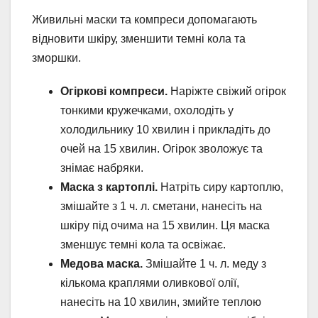
Живильні маски та компреси допомагають
відновити шкіру, зменшити темні кола та
зморшки.
Огіркові компреси.
Наріжте свіжий огірок
тонкими кружечками, охолодіть у
холодильнику 10 хвилин і прикладіть до
очей на 15 хвилин. Огірок зволожує та
знімає набряки.
Маска з картоплі.
Натріть сиру картоплю,
змішайте з 1 ч. л. сметани, нанесіть на
шкіру під очима на 15 хвилин. Ця маска
зменшує темні кола та освіжає.
Медова маска.
Змішайте 1 ч. л. меду з
кількома краплями оливкової олії,
нанесіть на 10 хвилин, змийте теплою