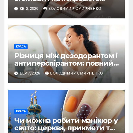
пігменту?
КВІ 2, 2026
ВОЛОДИМИР СМИРНЕНКО
КРАСА
Різниця між дезодорантом і
антиперспірантом: повний
розбір для свіжості щодня
БЕР 7, 2026
ВОЛОДИМИР СМИРНЕНКО
КРАСА
Чи можна робити манікюр у
свято: церква, прикмети та