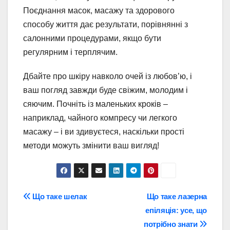
Поєднання масок, масажу та здорового
способу життя дає результати, порівнянні з
салонними процедурами, якщо бути
регулярним і терплячим.
Дбайте про шкіру навколо очей із любов’ю, і
ваш погляд завжди буде свіжим, молодим і
сяючим. Почніть із маленьких кроків –
наприклад, чайного компресу чи легкого
масажу – і ви здивуєтеся, наскільки прості
методи можуть змінити ваш вигляд!
Навігація
Що таке шелак
Що таке лазерна
епіляція: усе, що
записів
потрібно знати