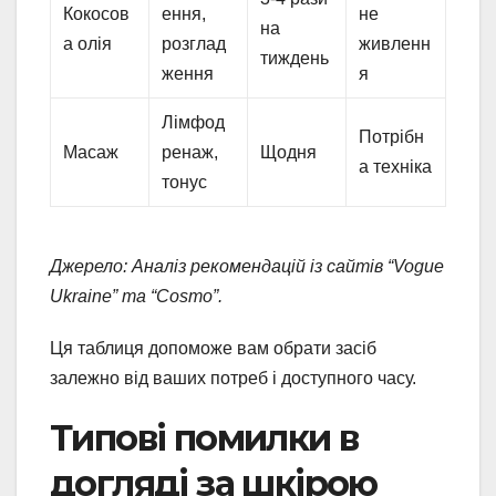
Кокосов
ення,
не
на
а олія
розглад
живленн
тиждень
ження
я
Лімфод
Потрібн
Масаж
ренаж,
Щодня
а техніка
тонус
Джерело: Аналіз рекомендацій із сайтів “Vogue
Ukraine” та “Cosmo”.
Ця таблиця допоможе вам обрати засіб
залежно від ваших потреб і доступного часу.
Типові помилки в
догляді за шкірою