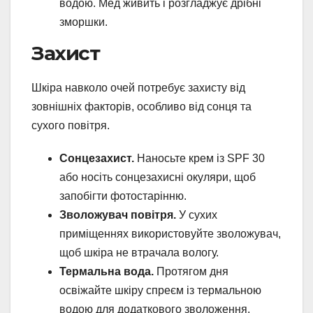
водою. Мед живить і розгладжує дрібні
зморшки.
Захист
Шкіра навколо очей потребує захисту від
зовнішніх факторів, особливо від сонця та
сухого повітря.
Сонцезахист.
Наносьте крем із SPF 30
або носіть сонцезахисні окуляри, щоб
запобігти фотостарінню.
Зволожувач повітря.
У сухих
приміщеннях використовуйте зволожувач,
щоб шкіра не втрачала вологу.
Термальна вода.
Протягом дня
освіжайте шкіру спреєм із термальною
водою для додаткового зволоження.