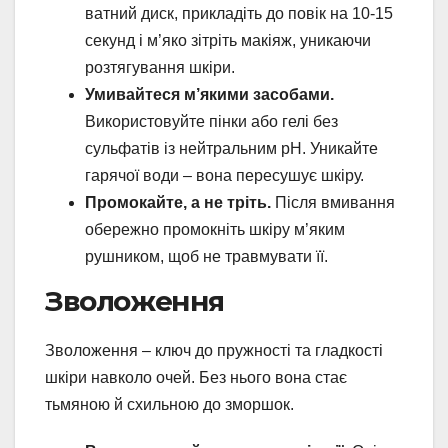
ватний диск, прикладіть до повік на 10-15
секунд і м’яко зітріть макіяж, уникаючи
розтягування шкіри.
Умивайтеся м’якими засобами.
Використовуйте пінки або гелі без
сульфатів із нейтральним pH. Уникайте
гарячої води – вона пересушує шкіру.
Промокайте, а не тріть.
Після вмивання
обережно промокніть шкіру м’яким
рушником, щоб не травмувати її.
Зволоження
Зволоження – ключ до пружності та гладкості
шкіри навколо очей. Без нього вона стає
тьмяною й схильною до зморшок.