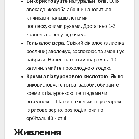
Використовуйте натуральні олії.
Олія
авокадо, жожоба або ши наноситься
кінчиками пальців легкими
поплескуючими рухами. Достатньо 1-2
крапель на зону під очима.
Гель алое вера.
Свіжий сік алое (з листка
рослини) зволожує, заспокоює та зменшує
набряки. Нанесіть тонким шаром на 10
хвилин, змийте прохолодною водою.
Креми з гіалуроновою кислотою.
Якщо
використовуєте готові засоби, обирайте
креми з гіалуронкою, пептидами чи
вітаміном Е. Наносьте кількість розміром
із рисове зерно, розподіляючи по
орбітальній кістці.
Живлення