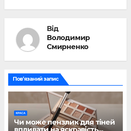
Від
Володимир
Смирненко
Пов’язаний запис
КРАСА
Чи може пензлик для тіней
впливати на яскравість