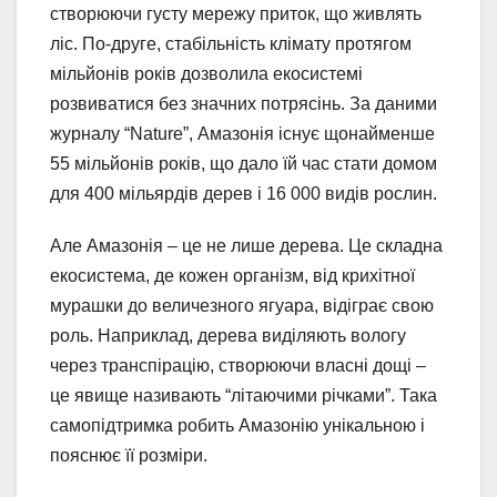
створюючи густу мережу приток, що живлять
ліс. По-друге, стабільність клімату протягом
мільйонів років дозволила екосистемі
розвиватися без значних потрясінь. За даними
журналу “Nature”, Амазонія існує щонайменше
55 мільйонів років, що дало їй час стати домом
для 400 мільярдів дерев і 16 000 видів рослин.
Але Амазонія – це не лише дерева. Це складна
екосистема, де кожен організм, від крихітної
мурашки до величезного ягуара, відіграє свою
роль. Наприклад, дерева виділяють вологу
через транспірацію, створюючи власні дощі –
це явище називають “літаючими річками”. Така
самопідтримка робить Амазонію унікальною і
пояснює її розміри.