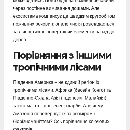
може здатися. Вони бідні на поживні речовини
через постійне вимивання дощами. Але
екосистема компенсує це швидким кругообігом
поживних речовин: опале листя розкладається
за лічені тижні, повертаючи елементи назад до
дерев.
Порівняння з іншими
тропічними лісами
Південна Америка – не єдиний регіон із
тропічними лісами. Африка (басейн Конго) та
Південно-Східна Азія (Індонезія, Малайзія)
також мають свої зелені скарби. Але чому
Амазонія перевершує їх за розміром і
біорізноманіттям? Ось порівняння ключових
факторів: