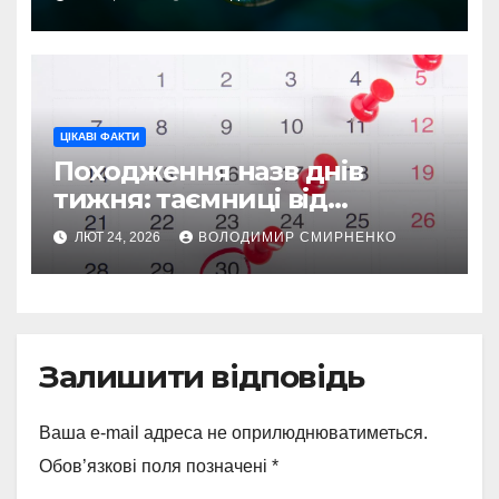
ЦІКАВІ ФАКТИ
Походження назв днів
тижня: таємниці від
Вавилону до Русі
ЛЮТ 24, 2026
ВОЛОДИМИР СМИРНЕНКО
Залишити відповідь
Ваша e-mail адреса не оприлюднюватиметься.
Обов’язкові поля позначені
*