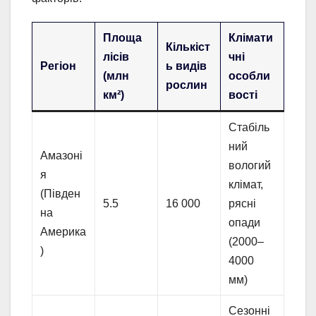
Площа
Клімати
Кількіст
лісів
чні
Регіон
ь видів
(млн
особли
рослин
км²)
вості
Стабіль
ний
Амазоні
вологий
я
клімат,
(Півден
5.5
16 000
рясні
на
опади
Америка
(2000–
)
4000
мм)
Сезонні