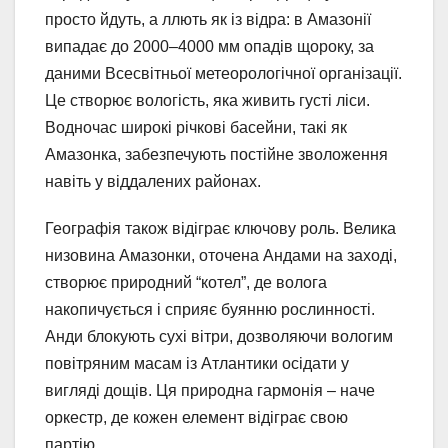
просто йдуть, а ллють як із відра: в Амазонії
випадає до 2000–4000 мм опадів щороку, за
даними Всесвітньої метеорологічної організації.
Це створює вологість, яка живить густі ліси.
Водночас широкі річкові басейни, такі як
Амазонка, забезпечують постійне зволоження
навіть у віддалених районах.
Географія також відіграє ключову роль. Велика
низовина Амазонки, оточена Андами на заході,
створює природний “котел”, де волога
накопичується і сприяє буянню рослинності.
Анди блокують сухі вітри, дозволяючи вологим
повітряним масам із Атлантики осідати у
вигляді дощів. Ця природна гармонія – наче
оркестр, де кожен елемент відіграє свою
партію.