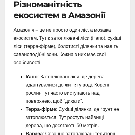
Різноманітність
екосистем в Амазонії
Амазонія – це не просто один ліс, а мозаїка
екосистем. Тут є затоплювані ліси (іґапо), сухіші
ліси (терра-фірме), болотисті ділянки та навіть
саваноподібні зони. Кожна з них має свої
особливості:
Іґапо
: Затоплювані ліси, де дерева
адаптувалися до життя у воді. Корені
рослин тут часто виступають над
поверхнею, щоб “дихати”.
Терра-фірме
: Сухіші ділянки, де ґрунт не
затоплюється. Тут ростуть найвищі
дерева, що досягають 50 метрів.
Варзеа
: Сезонно затоплювані території,