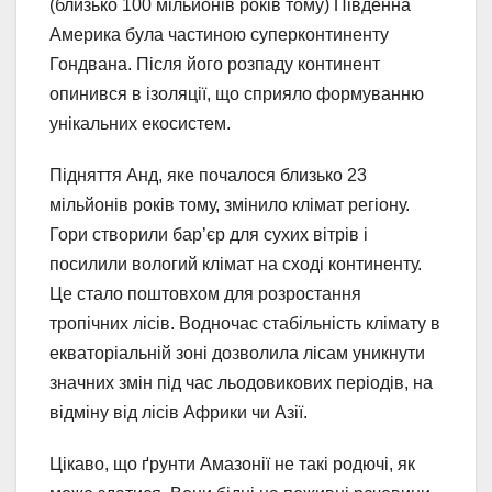
(близько 100 мільйонів років тому) Південна
Америка була частиною суперконтиненту
Гондвана. Після його розпаду континент
опинився в ізоляції, що сприяло формуванню
унікальних екосистем.
Підняття Анд, яке почалося близько 23
мільйонів років тому, змінило клімат регіону.
Гори створили бар’єр для сухих вітрів і
посилили вологий клімат на сході континенту.
Це стало поштовхом для розростання
тропічних лісів. Водночас стабільність клімату в
екваторіальній зоні дозволила лісам уникнути
значних змін під час льодовикових періодів, на
відміну від лісів Африки чи Азії.
Цікаво, що ґрунти Амазонії не такі родючі, як