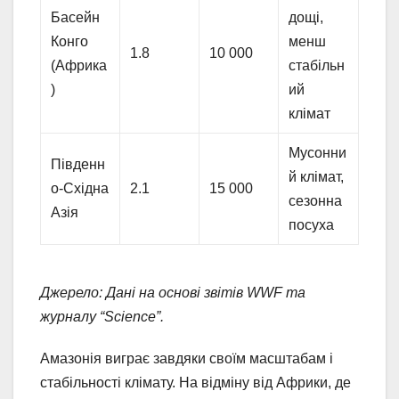
Басейн
дощі,
Конго
менш
1.8
10 000
(Африка
стабільн
)
ий
клімат
Мусонни
Південн
й клімат,
о-Східна
2.1
15 000
сезонна
Азія
посуха
Джерело: Дані на основі звітів WWF та
журналу “Science”.
Амазонія виграє завдяки своїм масштабам і
стабільності клімату. На відміну від Африки, де