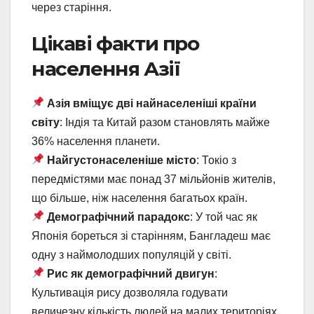
через старіння.
Цікаві факти про
населення Азії
Азія вміщує дві найнаселеніші країни
світу
: Індія та Китай разом становлять майже
36% населення планети.
Найгустонаселеніше місто
: Токіо з
передмістями має понад 37 мільйонів жителів,
що більше, ніж населення багатьох країн.
Демографічний парадокс
: У той час як
Японія бореться зі старінням, Бангладеш має
одну з наймолодших популяцій у світі.
Рис як демографічний двигун
:
Культивація рису дозволяла годувати
величезну кількість людей на малих територіях