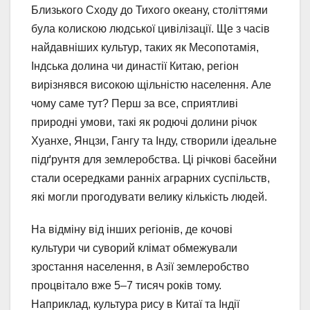
Близького Сходу до Тихого океану, століттями
була колискою людської цивілізації. Ще з часів
найдавніших культур, таких як Месопотамія,
Індська долина чи династії Китаю, регіон
вирізнявся високою щільністю населення. Але
чому саме тут? Перш за все, сприятливі
природні умови, такі як родючі долини річок
Хуанхе, Янцзи, Гангу та Інду, створили ідеальне
підґрунтя для землеробства. Ці річкові басейни
стали осередками ранніх аграрних суспільств,
які могли прогодувати велику кількість людей.
На відміну від інших регіонів, де кочові
культури чи суворий клімат обмежували
зростання населення, в Азії землеробство
процвітало вже 5–7 тисяч років тому.
Наприклад, культура рису в Китаї та Індії