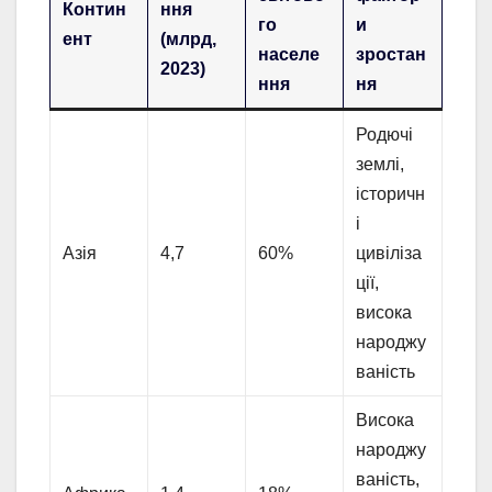
Контин
ння
го
и
ент
(млрд,
населе
зростан
2023)
ння
ня
Родючі
землі,
історичн
і
Азія
4,7
60%
цивіліза
ції,
висока
народжу
ваність
Висока
народжу
ваність,