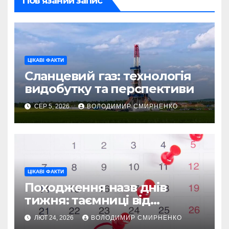
Пов’язаний запис
ЦІКАВІ ФАКТИ
Сланцевий газ: технологія
видобутку та перспективи
СЕР 5, 2026
ВОЛОДИМИР СМИРНЕНКО
ЦІКАВІ ФАКТИ
Походження назв днів
тижня: таємниці від
Вавилону до Русі
ЛЮТ 24, 2026
ВОЛОДИМИР СМИРНЕНКО