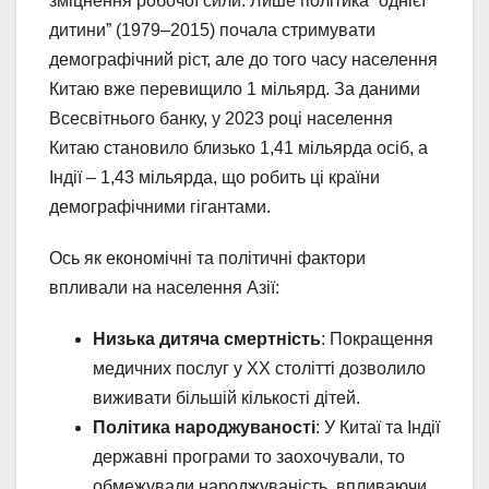
зміцнення робочої сили. Лише політика “однієї
дитини” (1979–2015) почала стримувати
демографічний ріст, але до того часу населення
Китаю вже перевищило 1 мільярд. За даними
Всесвітнього банку, у 2023 році населення
Китаю становило близько 1,41 мільярда осіб, а
Індії – 1,43 мільярда, що робить ці країни
демографічними гігантами.
Ось як економічні та політичні фактори
впливали на населення Азії:
Низька дитяча смертність
: Покращення
медичних послуг у XX столітті дозволило
виживати більшій кількості дітей.
Політика народжуваності
: У Китаї та Індії
державні програми то заохочували, то
обмежували народжуваність, впливаючи