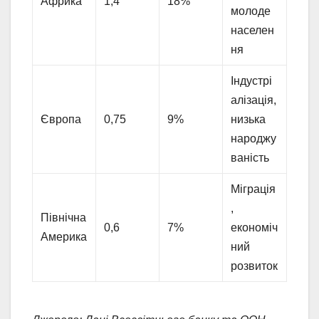
Африка
1,4
18%
молоде
населен
ня
Індустрі
алізація,
Європа
0,75
9%
низька
народжу
ваність
Міграція
,
Північна
0,6
7%
економіч
Америка
ний
розвиток