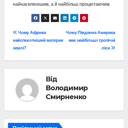
найнаселенішим, а й найбільш процвітаючим.
Навігація
Чому Африка
Чому Південна Америка
найспекотніший материк
має найбільші тропічні
записів
землі?
ліси
Від
Володимир
Смирненко