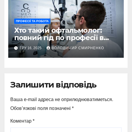
ПРОФЕСІЇ ТА РОБОТА
Хто такий офтальмолог:
повний гід по професії в
2025 році
ГРУ 16, 2025
ВОЛОДИМИР СМИРНЕНКО
Залишити відповідь
Ваша e-mail адреса не оприлюднюватиметься.
Обов’язкові поля позначені
*
Коментар
*