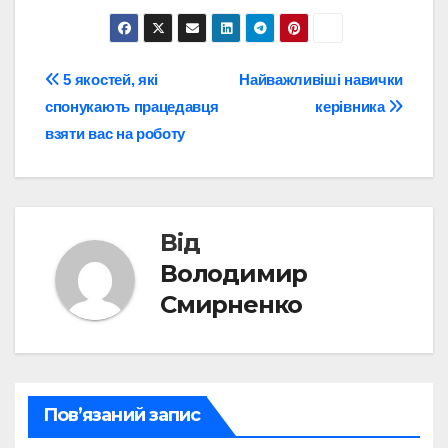
Навігація
5 якостей, які
Найважливіші навички
спонукають працедавця
керівника
записів
взяти вас на роботу
Від
Володимир
Смирненко
Пов’язаний запис