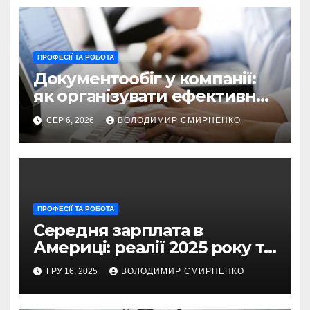
ПРОФЕСІЇ ТА РОБОТА
Документообіг у компанії:
як організувати ефективну
систему управління
СЕР 6, 2026
ВОЛОДИМИР СМИРНЕНКО
ПРОФЕСІЇ ТА РОБОТА
Середня зарплата в
Америці: реалії 2025 року та
ключові тенденції
ГРУ 16, 2025
ВОЛОДИМИР СМИРНЕНКО