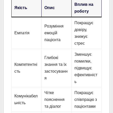
Вплив на
Якість
Опис
роботу
Покращує
Розуміння
довіру,
Емпатія
емоцій
знижує
пацієнта
стрес
Зменшує
Глибокі
помилки,
Компетентні
знання та їх
підвищує
сть
застосуванн
ефективніст
я
ь
Чітке
Покращує
Комунікабел
пояснення
співпрацю з
ьність
та діалог
пацієнтами