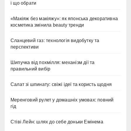
і що обрати
«Макіяж без макіяжу»: як японська декоративна
косметика змінила beauty тренди
Сланцевий газ: технологія видобутку та
перспективи
Шипучка від похмілля: механізм дії та
правильний вибір
Салат зі шпинату: свіжі ідеї та користь щодня
Меренговий рулет у домашніх умовах: повний
гід
Стіві Лейн: шлях до себе доньки Емінема