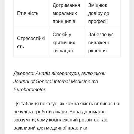
Дотримання
Зміцнює
Етичність
моральних
довіру до
принципів
професії
Спокій у
Забезпечує
Стресостійкі
критичних
виважені
сть
ситуаціях
рішення
Джерело: Аналіз літератури, включаючи
Journal of General Internal Medicine та
Eurobarometer.
Ця таблиця показує, як кожна якість впливає на
результат роботи лікаря. Вона допомагає
зрозуміти, чому комплексний розвиток так
важливий для медичної практики.