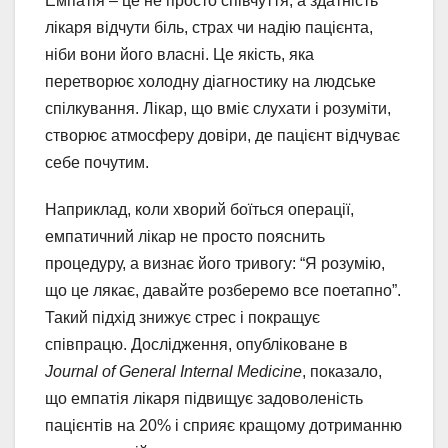
Емпатія – це не просто співчуття, а здатність
лікаря відчути біль, страх чи надію пацієнта,
ніби вони його власні. Це якість, яка
перетворює холодну діагностику на людське
спілкування. Лікар, що вміє слухати і розуміти,
створює атмосферу довіри, де пацієнт відчуває
себе почутим.
Наприклад, коли хворий боїться операції,
емпатичний лікар не просто пояснить
процедуру, а визнає його тривогу: “Я розумію,
що це лякає, давайте розберемо все поетапно”.
Такий підхід знижує стрес і покращує
співпрацю. Дослідження, опубліковане в
Journal of General Internal Medicine
, показало,
що емпатія лікаря підвищує задоволеність
пацієнтів на 20% і сприяє кращому дотриманню