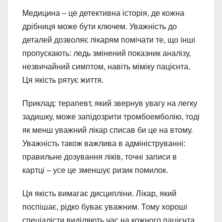
Медицина – це детективна історія, де кожна
дрібниця може бути ключем. Уважність до
деталей дозволяє лікарям помічати те, що інші
пропускають: ледь змінений показник аналізу,
незвичайний симптом, навіть міміку пацієнта.
Ця якість рятує життя.
Приклад: терапевт, який звернув увагу на легку
задишку, може запідозрити тромбоемболію, тоді
як менш уважний лікар списав би це на втому.
Уважність також важлива в адмініструванні:
правильне дозування ліків, точні записи в
картці – усе це зменшує ризик помилок.
Ця якість вимагає дисципліни. Лікар, який
поспішає, рідко буває уважним. Тому хороші
спеціалісти виділяють час на кожного пацієнта,