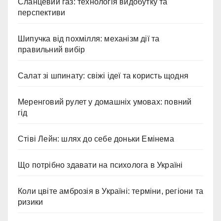
Сланцевий газ: технологія видобутку та
перспективи
Шипучка від похмілля: механізм дії та
правильний вибір
Салат зі шпинату: свіжі ідеї та користь щодня
Меренговий рулет у домашніх умовах: повний
гід
Стіві Лейн: шлях до себе доньки Емінема
Що потрібно здавати на психолога в Україні
Коли цвіте амброзія в Україні: терміни, регіони та
ризики