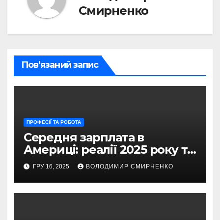
Смирненко
Пов’язаний запис
ПРОФЕСІЇ ТА РОБОТА
Середня зарплата в
Америці: реалії 2025 року та
ключові тенденції
ГРУ 16, 2025
ВОЛОДИМИР СМИРНЕНКО