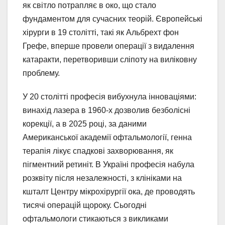
як світло потрапляє в око, що стало
фундаментом для сучасних теорій. Європейські
хірурги в 19 столітті, такі як Альбрехт фон
Грефе, вперше провели операції з видалення
катаракти, перетворивши сліпоту на виліковну
проблему.
У 20 столітті професія вибухнула інноваціями:
винахід лазера в 1960-х дозволив безболісні
корекції, а в 2025 році, за даними
Американської академії офтальмології, генна
терапія лікує спадкові захворювання, як
пігментний ретиніт. В Україні професія набула
розквіту після незалежності, з клініками на
кшталт Центру мікрохірургії ока, де проводять
тисячі операцій щороку. Сьогодні
офтальмологи стикаються з викликами