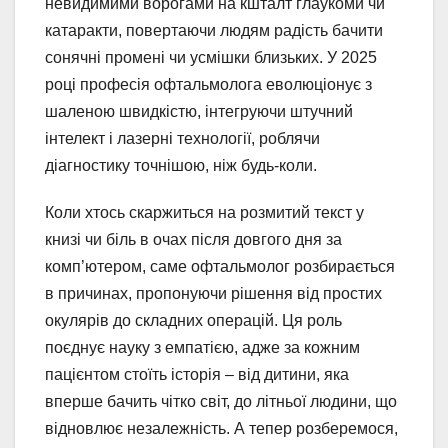
невидимими ворогами на кшталт глаукоми чи
катаракти, повертаючи людям радість бачити
сонячні промені чи усмішки близьких. У 2025
році професія офтальмолога еволюціонує з
шаленою швидкістю, інтегруючи штучний
інтелект і лазерні технології, роблячи
діагностику точнішою, ніж будь-коли.
Коли хтось скаржиться на розмитий текст у
книзі чи біль в очах після довгого дня за
комп’ютером, саме офтальмолог розбирається
в причинах, пропонуючи рішення від простих
окулярів до складних операцій. Ця роль
поєднує науку з емпатією, адже за кожним
пацієнтом стоїть історія – від дитини, яка
вперше бачить чітко світ, до літньої людини, що
відновлює незалежність. А тепер розберемося,