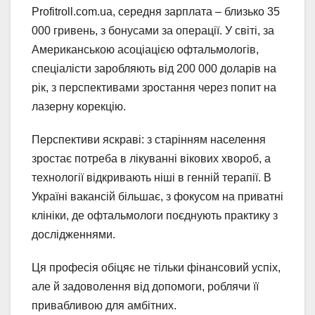
Profitroll.com.ua, середня зарплата – близько 35
000 гривень, з бонусами за операції. У світі, за
Американською асоціацією офтальмологів,
спеціалісти заробляють від 200 000 доларів на
рік, з перспективами зростання через попит на
лазерну корекцію.
Перспективи яскраві: з старінням населення
зростає потреба в лікуванні вікових хвороб, а
технології відкривають ніші в генній терапії. В
Україні вакансій більшає, з фокусом на приватні
клініки, де офтальмологи поєднують практику з
дослідженнями.
Ця професія обіцяє не тільки фінансовий успіх,
але й задоволення від допомоги, роблячи її
привабливою для амбітних.