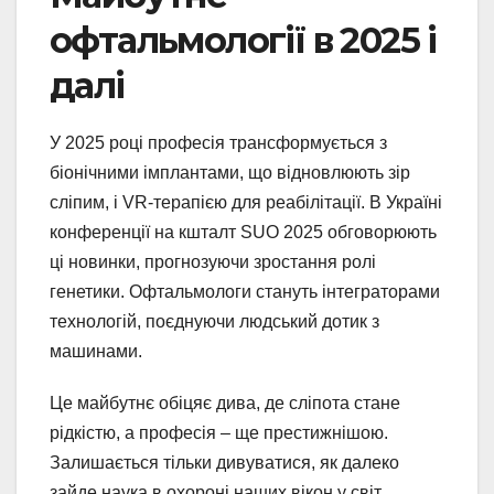
офтальмології в 2025 і
далі
У 2025 році професія трансформується з
біонічними імплантами, що відновлюють зір
сліпим, і VR-терапією для реабілітації. В Україні
конференції на кшталт SUO 2025 обговорюють
ці новинки, прогнозуючи зростання ролі
генетики. Офтальмологи стануть інтеграторами
технологій, поєднуючи людський дотик з
машинами.
Це майбутнє обіцяє дива, де сліпота стане
рідкістю, а професія – ще престижнішою.
Залишається тільки дивуватися, як далеко
зайде наука в охороні наших вікон у світ.