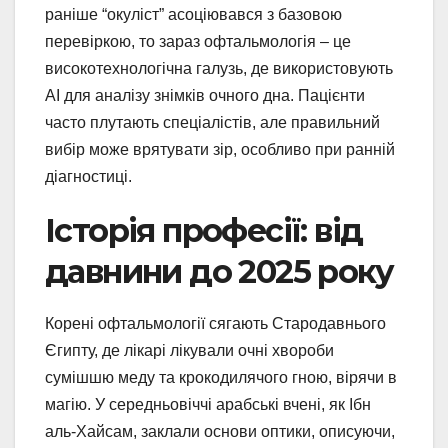
раніше “окуліст” асоціювався з базовою
перевіркою, то зараз офтальмологія – це
високотехнологічна галузь, де використовують
AI для аналізу знімків очного дна. Пацієнти
часто плутають спеціалістів, але правильний
вибір може врятувати зір, особливо при ранній
діагностиці.
Історія професії: від
давнини до 2025 року
Корені офтальмології сягають Стародавнього
Єгипту, де лікарі лікували очні хвороби
сумішшю меду та крокодилячого гною, вірячи в
магію. У середньовіччі арабські вчені, як Ібн
аль-Хайсам, заклали основи оптики, описуючи,