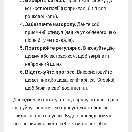
Виберіть сигнал.
Прив’яжіть звичку до
конкретної події (наприклад, біг після
ранкової кави).
Забезпечте нагороду.
Дайте собі
приємний стимул (чашка улюбленого чаю
після бігу чи похвала).
Повторюйте регулярно.
Виконуйте дію
щодня або за графіком, щоб закріпити
нейронний шлях.
Відстежуйте прогрес.
Використовуйте
щоденник або додатки (Habitica, Streaks),
щоб бачити свої досягнення.
Дослідження показують, що пропуск одного дня
не руйнує звичку, але пропуск двох і більше
знижує шанси на успіх. Будьте послідовними,
але не звинувачуйте себе за маленькі збої.