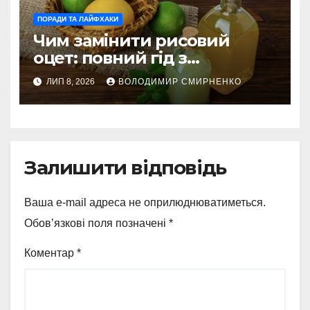
ПОРАДИ ТА ЛАЙФХАКИ
Чим замінити рисовий
оцет: повний гід з
альтернативами
ЛИП 8, 2026
ВОЛОДИМИР СМИРНЕНКО
Залишити відповідь
Ваша e-mail адреса не оприлюднюватиметься.
Обов’язкові поля позначені
*
Коментар
*