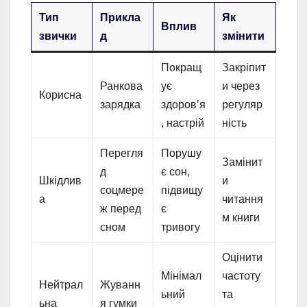
Тип
Прикла
Як
Вплив
звички
д
змінити
Покращ
Закріпит
Ранкова
ує
и через
Корисна
зарядка
здоров’я
регуляр
, настрій
ність
Перегля
Порушу
Замінит
д
є сон,
Шкідлив
и
соцмере
підвищу
а
читання
ж перед
є
м книги
сном
тривогу
Оцінити
Мінімал
частоту
Нейтрал
Жуванн
ьний
та
ьна
я гумки