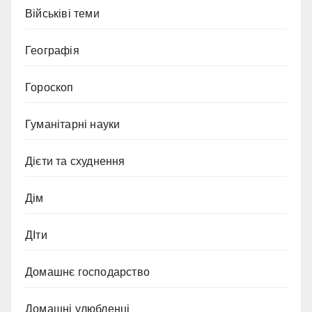
Військіві теми
Географія
Гороскоп
Гуманітарні науки
Дієти та схуднення
Дім
ДІти
Домашнє господарство
Домашні улюбленці