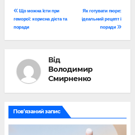
Навігація
Що можна їсти при
Як готувати пюре:
геморої: корисна дієта та
ідеальний рецепт і
записів
поради
поради
Від
Володимир
Смирненко
Пов’язаний запис