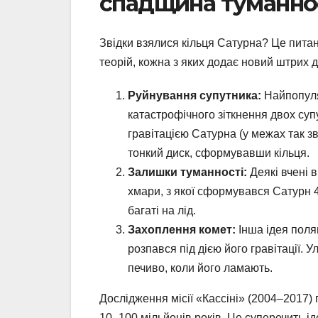
спадщина туманно
Звідки взялися кільця Сатурна? Це питанн
теорій, кожна з яких додає новий штрих д
Руйнування супутника:
Найпопуля
катастрофічного зіткнення двох суп
гравітацією Сатурна (у межах так з
тонкий диск, сформувавши кільця.
Залишки туманності:
Деякі вчені 
хмари, з якої сформувався Сатурн 4,
багаті на лід.
Захоплення комет:
Інша ідея поляг
розпався під дією його гравітації. 
печиво, коли його ламають.
Дослідження місії «Кассіні» (2004–2017)
10–100 мільйонів років. Це суперечить ід