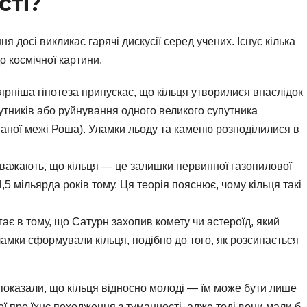
сті?
я досі викликає гарячі дискусії серед учених. Існує кілька
о космічної картини.
рніша гіпотеза припускає, що кільця утворилися внаслідок
утників або руйнування одного великого супутника
ваної межі Роша). Уламки льоду та каменю розподілилися в
вважають, що кільця — це залишки первинної газопилової
5 мільярда років тому. Ця теорія пояснює, чому кільця такі
ає в тому, що Сатурн захопив комету чи астероїд, який
Уламки сформували кільця, подібно до того, як розсипається
 показали, що кільця відносно молоді — їм може бути лише
еї про їхнє походження з туманності, адже тоді вони мали б