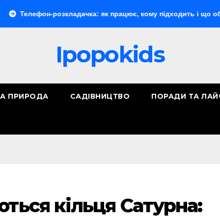
ефон-розкладачка: як працює, кому підходить і що обрати
Ipopokids
ТА ПРИРОДА
САДІВНИЦТВО
ПОРАДИ ТА ЛА
ються кільця Сатурна: