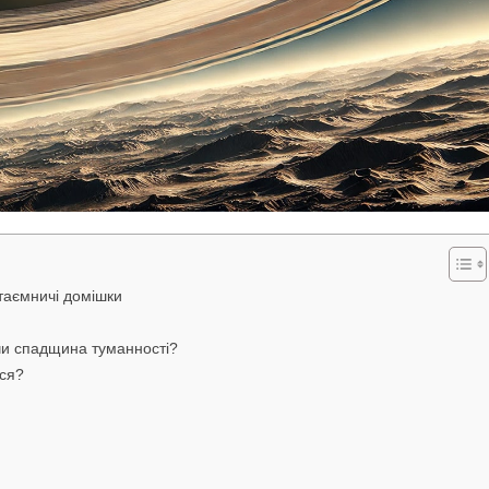
 таємничі домішки
чи спадщина туманності?
ься?