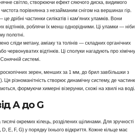
онячне світло, створюючи ефект сяючого диска, видимого
о чистота порівнянна з незайманим снігом на вершинах гір.
це дрібні частинки силікатів і кам’яних уламків. Вони
х відтінків, роблячи їх менш однорідними. Ці уламки — ніби
му полотні.
ено сліди метану, аміаку та толінів — складних органічних
бо червонуватих відтінків. Ці сполуки нагадують про хімічн
Сонячній системі.
кроскопічних зерен, менших за 1 мм, до брил завбільшки з
). Ця різноманітність створює динамічну систему, де частин
аються, формуючи химерні візерунки, схожі на хвилі на воді
ід A до G
 тисячі окремих кілець, розділених щілинами. Для зручності 
D, E, F, G) у порядку їхнього відкриття. Кожне кільце має