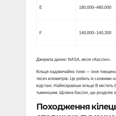
E
180,000–480,000
F
140,000–140,300
Джерела даних: NASA, місія «Кассіні».
Кільця надзвичайно тонкі — їхня товщин
тисяч кілометрів. Це робить їх схожими 
відстані. Найяскравіше кільце B містить 
тьмянішим. Щілина Кассіні, що розділяє 
Походження кілець