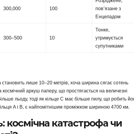
Розріджене,
300,000
100
пов’язане з
Енцеладом
Тонке,
300–500
10
утримується
супутниками
а становить лише 10–20 метрів, хоча ширина сягає сотень
на космічний аркуш паперу, що простягається на величезні
більше льоду, тоді як кільце C має більше пилу, що робить йо
кільця A і B, є найпомітнішим проміжком шириною 4700 км.
: космічна катастрофа чи