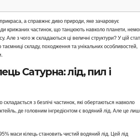
 прикраса, а справжнє диво природи, яке зачаровує
ьярди крижаних частинок, що танцюють навколо планети, немо
. Але з чого ж складаються ці величні структури? У цій стат
 таємниці складу, походження та унікальних особливостей,
и.
ць Сатурна: лід, пил і
 складається з безлічі частинок, які обертаються навколо
октейль, де головним інгредієнтом є водяний лід. Але це ли
5% маси кілець становить чистий водяний лід. Цей лід