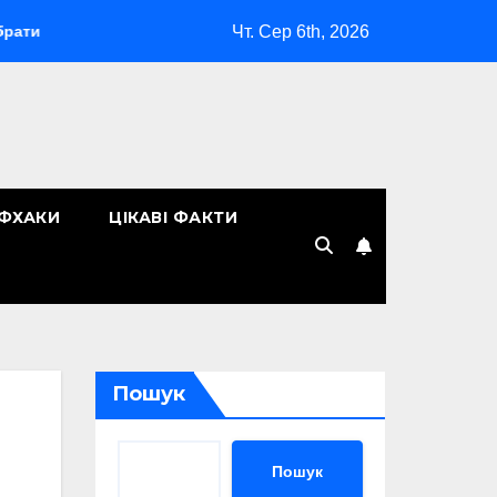
Чт. Сер 6th, 2026
«Макіяж без макіяжу»: як японська декоративна косметика з
ЙФХАКИ
ЦІКАВІ ФАКТИ
Пошук
Пошук