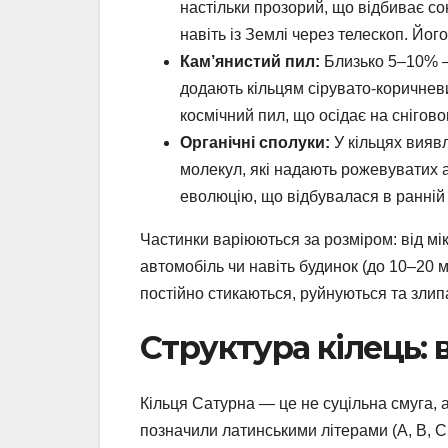
настільки прозорий, що відбиває с
навіть із Землі через телескоп. Йог
Кам’янистий пил:
Близько 5–10% — 
додають кільцям сірувато-коричневи
космічний пил, що осідає на снігово
Органічні сполуки:
У кільцях виявл
молекул, які надають рожевуватих а
еволюцію, що відбувалася в ранній 
Частинки варіюються за розміром: від мі
автомобіль чи навіть будинок (до 10–20 м
постійно стикаються, руйнуються та злип
Структура кілець: в
Кільця Сатурна — це не суцільна смуга, а
позначили латинськими літерами (A, B, C, 