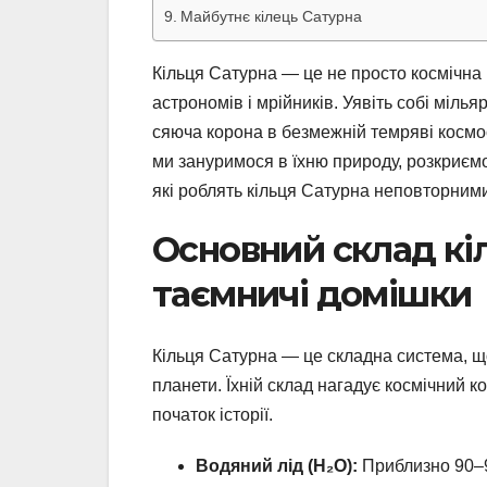
Майбутнє кілець Сатурна
Кільця Сатурна — це не просто космічна
астрономів і мрійників. Уявіть собі міл
сяюча корона в безмежній темряві космосу
ми зануримося в їхню природу, розкриємо
які роблять кільця Сатурна неповторним
Основний склад кіле
таємничі домішки
Кільця Сатурна — це складна система, що
планети. Їхній склад нагадує космічний к
початок історії.
Водяний лід (H₂O):
Приблизно 90–9