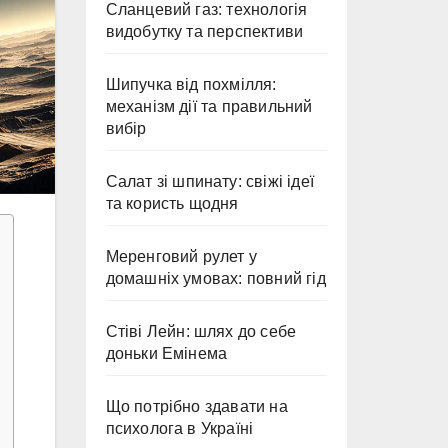
Сланцевий газ: технологія
видобутку та перспективи
Шипучка від похмілля:
механізм дії та правильний
вибір
Салат зі шпинату: свіжі ідеї
та користь щодня
Меренговий рулет у
домашніх умовах: повний гід
Стіві Лейн: шлях до себе
доньки Емінема
Що потрібно здавати на
психолога в Україні