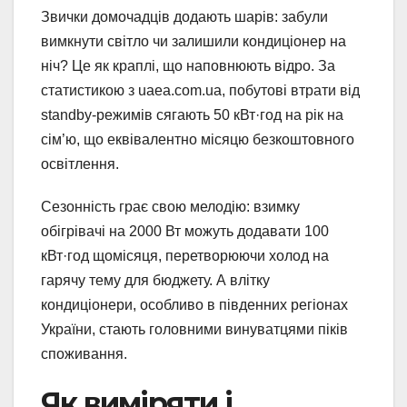
Звички домочадців додають шарів: забули
вимкнути світло чи залишили кондиціонер на
ніч? Це як краплі, що наповнюють відро. За
статистикою з uaea.com.ua, побутові втрати від
standby-режимів сягають 50 кВт·год на рік на
сім’ю, що еквівалентно місяцю безкоштовного
освітлення.
Сезонність грає свою мелодію: взимку
обігрівачі на 2000 Вт можуть додавати 100
кВт·год щомісяця, перетворюючи холод на
гарячу тему для бюджету. А влітку
кондиціонери, особливо в південних регіонах
України, стають головними винуватцями піків
споживання.
Як виміряти і