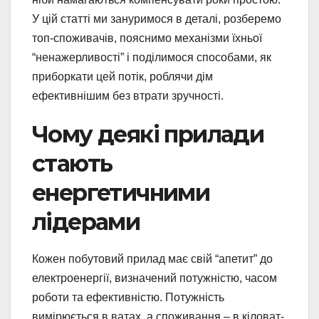
У цій статті ми зануримося в деталі, розберемо
топ-споживачів, пояснимо механізми їхньої
“ненажерливості” і поділимося способами, як
приборкати цей потік, роблячи дім
ефективнішим без втрати зручності.
Чому деякі прилади
стають
енергетичними
лідерами
Кожен побутовий прилад має свій “апетит” до
електроенергії, визначений потужністю, часом
роботи та ефективністю. Потужність
вимірюється в ватах, а споживання – в кіловат-