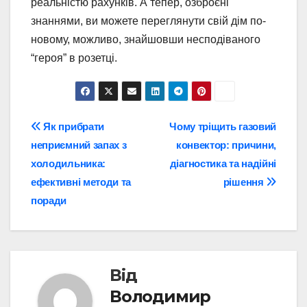
реальністю рахунків. А тепер, озброєні
знаннями, ви можете переглянути свій дім по-
новому, можливо, знайшовши несподіваного
“героя” в розетці.
Навігація
Як прибрати
Чому тріщить газовий
неприємний запах з
конвектор: причини,
записів
холодильника:
діагностика та надійні
ефективні методи та
рішення
поради
Від
Володимир