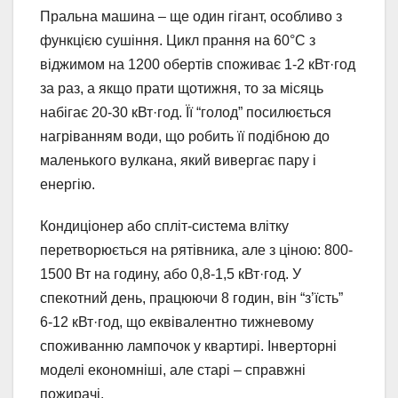
Пральна машина – ще один гігант, особливо з
функцією сушіння. Цикл прання на 60°C з
віджимом на 1200 обертів споживає 1-2 кВт·год
за раз, а якщо прати щотижня, то за місяць
набігає 20-30 кВт·год. Її “голод” посилюється
нагріванням води, що робить її подібною до
маленького вулкана, який вивергає пару і
енергію.
Кондиціонер або спліт-система влітку
перетворюється на рятівника, але з ціною: 800-
1500 Вт на годину, або 0,8-1,5 кВт·год. У
спекотний день, працюючи 8 годин, він “з’їсть”
6-12 кВт·год, що еквівалентно тижневому
споживанню лампочок у квартирі. Інверторні
моделі економніші, але старі – справжні
пожирачі.