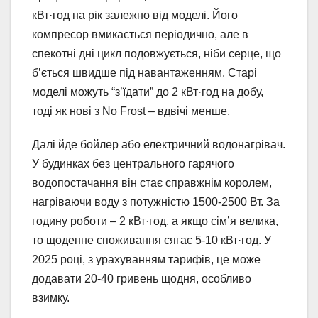
кВт·год на рік залежно від моделі. Його
компресор вмикається періодично, але в
спекотні дні цикл подовжується, ніби серце, що
б’ється швидше під навантаженням. Старі
моделі можуть “з’їдати” до 2 кВт·год на добу,
тоді як нові з No Frost – вдвічі менше.
Далі йде бойлер або електричний водонагрівач.
У будинках без центрального гарячого
водопостачання він стає справжнім королем,
нагріваючи воду з потужністю 1500-2500 Вт. За
годину роботи – 2 кВт·год, а якщо сім’я велика,
то щоденне споживання сягає 5-10 кВт·год. У
2025 році, з урахуванням тарифів, це може
додавати 20-40 гривень щодня, особливо
взимку.