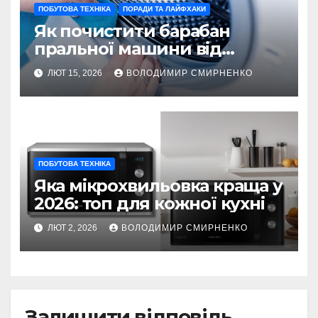
ПОБУТОВА ТЕХНІКА
ПОРАДИ ТА ЛАЙФХАКИ
Як почистити барабан
пральної машини від
накипу та бруду
ЛЮТ 15, 2026
ВОЛОДИМИР СМИРНЕНКО
ПОБУТОВА ТЕХНІКА
Яка мікрохвильовка краща у
2026: топ для кожної кухні
ЛЮТ 2, 2026
ВОЛОДИМИР СМИРНЕНКО
Залишити відповідь