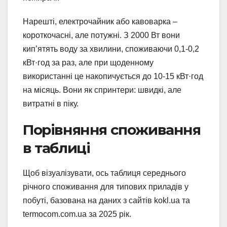
Нарешті, електрочайник або кавоварка –
короткочасні, але потужні. З 2000 Вт вони
кип’ятять воду за хвилини, споживаючи 0,1-0,2
кВт·год за раз, але при щоденному
використанні це накопичується до 10-15 кВт·год
на місяць. Вони як спринтери: швидкі, але
витратні в піку.
Порівняння споживання
в таблиці
Щоб візуалізувати, ось таблиця середнього
річного споживання для типових приладів у
побуті, базована на даних з сайтів kokl.ua та
termocom.com.ua за 2025 рік.