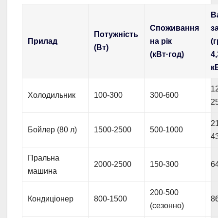
В
Споживання
за
Потужність
Прилад
на рік
(
(Вт)
(кВт·год)
4,
к
1
Холодильник
100-300
300-600
2
2
Бойлер (80 л)
1500-2500
500-1000
4
Пральна
2000-2500
150-300
6
машина
200-500
Кондиціонер
800-1500
8
(сезонно)