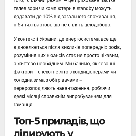
того, “сплячий режим” – це прихована пастка:
телевізори чи комп’ютери в standby можуть
додавати до 10% від загального споживання,
ніби тихі вартові, що не сплять цілодобово.
У контексті України, де енергосистема все ще
відновлюється після викликів попередніх років,
розуміння цих нюансів стає не просто цікавим,
а життєво необхідним. Ми бачимо, як сезонні
фактори – спекотне літо з кондиціонерами чи
холодна зима з обігрівачами –
перерозподіляють навантаження, роблячи
деякі місяці справжнім випробуванням для
гаманця.
Топ-5 приладів, що
лідирують у