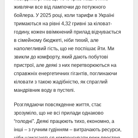
живлячи все від лампочки до потужного
бойлера. У 2025 році, коли тарифи в Україні
тримаються на рівні 4,32 гривні за кіловат-
годину, кожен ввімкнений прилад відчувається
в сімейному бюджеті, ніби тихий, але
наполегливий гість, що не поспішає йти. Ми
звикли до комфорту, який дають побутові
пристрої, але деякі з них перетворюються на
справжніх енергетичних гігантів, поглинаючи
кіловати з такою жадібністю, як спраглий
мандрівник воду в пустелі.
Розглядаючи повсякденне життя, стає
зрозуміло, що не всі прилади однаково
“голодні”. Деякі працюють тихо, економно, а
інші – з гучним гудінням – витрачають ресурси,
ніби намагаються компенсувати роки простою.