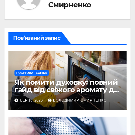
Смирненко
Пов’язаний запис
ПОБУТОВА ТЕХНІКА
Як помити духовку: повний
гайд від свіжого аромату до
блиску
БЕР 18, 2026
ВОЛОДИМИР СМИРНЕНКО