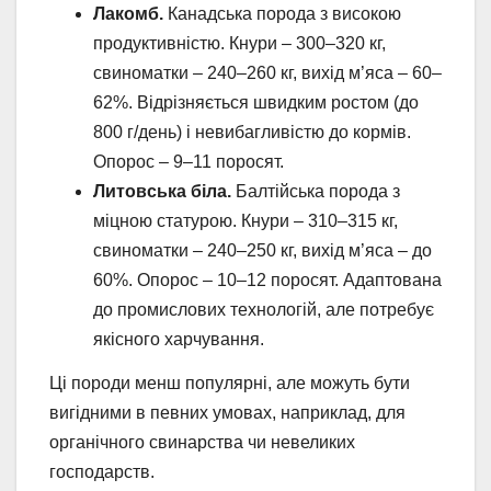
Лакомб.
Канадська порода з високою
продуктивністю. Кнури – 300–320 кг,
свиноматки – 240–260 кг, вихід м’яса – 60–
62%. Відрізняється швидким ростом (до
800 г/день) і невибагливістю до кормів.
Опорос – 9–11 поросят.
Литовська біла.
Балтійська порода з
міцною статурою. Кнури – 310–315 кг,
свиноматки – 240–250 кг, вихід м’яса – до
60%. Опорос – 10–12 поросят. Адаптована
до промислових технологій, але потребує
якісного харчування.
Ці породи менш популярні, але можуть бути
вигідними в певних умовах, наприклад, для
органічного свинарства чи невеликих
господарств.