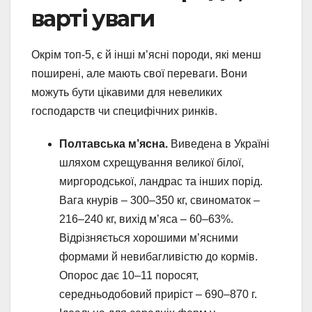
варті уваги
Окрім топ-5, є й інші м’ясні породи, які менш
поширені, але мають свої переваги. Вони
можуть бути цікавими для невеликих
господарств чи специфічних ринків.
Полтавська м’ясна.
Виведена в Україні
шляхом схрещування великої білої,
миргородської, ландрас та інших порід.
Вага кнурів – 300–350 кг, свиноматок –
216–240 кг, вихід м’яса – 60–63%.
Відрізняється хорошими м’ясними
формами й невибагливістю до кормів.
Опорос дає 10–11 поросят,
середньодобовий приріст – 690–870 г.