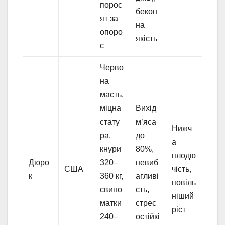
порос
бекон
ят за
на
опоро
якість
с
Черво
на
масть,
міцна
Вихід
стату
м’яса
Нижч
ра,
до
а
кнури
80%,
плодю
Дюро
320–
невиб
США
чість,
к
360 кг,
агливі
повіль
свино
сть,
ніший
матки
стрес
ріст
240–
остійкі