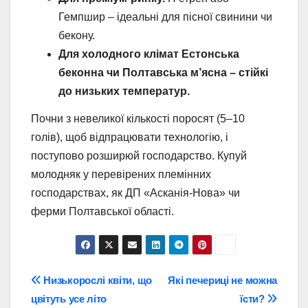
Гемпшир – ідеальні для пісної свинини чи
бекону.
Для холодного клімат Eстонська
беконна чи Полтавська м’ясна – стійкі
до низьких температур.
Почни з невеликої кількості поросят (5–10
голів), щоб відпрацювати технологію, і
поступово розширюй господарство. Купуй
молодняк у перевірених племінних
господарствах, як ДП «Асканія-Нова» чи
ферми Полтавської області.
Навігація
Низькорослі квіти, що
Які печериці не можна
цвітуть усе літо
їсти?