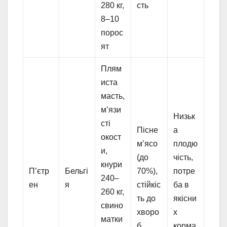
280 кг,
сть
8–10
порос
ят
Плям
иста
масть,
м’язи
Низьк
сті
Пісне
а
окост
м’ясо
плодю
и,
(до
чість,
кнури
П’єтр
Бельгі
70%),
потре
240–
ен
я
стійкіс
ба в
260 кг,
ть до
якісни
свино
хворо
х
матки
б
корма