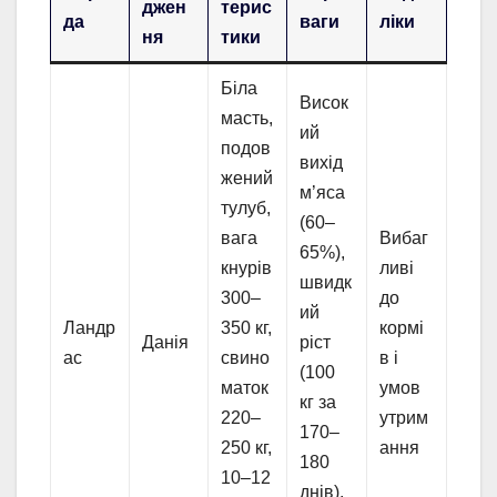
джен
терис
да
ваги
ліки
ня
тики
Біла
Висок
масть,
ий
подов
вихід
жений
м’яса
тулуб,
(60–
вага
Вибаг
65%),
кнурів
ливі
швидк
300–
до
ий
Ландр
350 кг,
кормі
Данія
ріст
ас
свино
в і
(100
маток
умов
кг за
220–
утрим
170–
250 кг,
ання
180
10–12
днів),