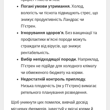
Погані умови утримання.
Холод,
вологість чи тіснота підвищують стрес, що
знижує продуктивність Ландрас чи
П’єтрен.
Ігнорування здоров’я.
Без вакцинації та
профілактики м’ясні породи можуть
страждати від вірусів, що знижує
рентабельність.
Вибір непідходящої породи.
Наприклад,
П’єтрен не підійде для холодного клімату
чи обмеженого бюджету на корми.
Недостатній контроль приплоду.
Низька плодючість (як у П’єтрен) вимагає
ретельного планування розведення.
Щоб уникнути цих помилок, вивчай досвід
місцевих фермерів, інвестуй у якісні корми й