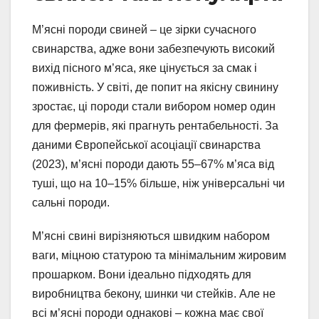
М’ясні породи свиней – це зірки сучасного
свинарства, адже вони забезпечують високий
вихід пісного м’яса, яке цінується за смак і
поживність. У світі, де попит на якісну свинину
зростає, ці породи стали вибором номер один
для фермерів, які прагнуть рентабельності. За
даними Європейської асоціації свинарства
(2023), м’ясні породи дають 55–67% м’яса від
туші, що на 10–15% більше, ніж універсальні чи
сальні породи.
М’ясні свині вирізняються швидким набором
ваги, міцною статурою та мінімальним жировим
прошарком. Вони ідеально підходять для
виробництва бекону, шинки чи стейків. Але не
всі м’ясні породи однакові – кожна має свої