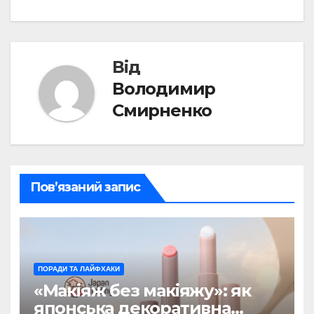
записів
Від
Володимир
Смирненко
Пов’язаний запис
ПОРАДИ ТА ЛАЙФХАКИ
«Макіяж без макіяжу»: як
японська декоративна