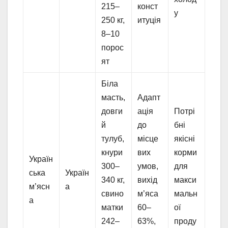
215–
конст
у
250 кг,
итуція
8–10
порос
ят
Біла
масть,
Адапт
довги
ація
Потрі
й
до
бні
тулуб,
місце
якісні
кнури
вих
корми
Україн
300–
умов,
для
ська
Україн
340 кг,
вихід
макси
м’ясн
а
свино
м’яса
мальн
а
матки
60–
ої
242–
63%,
проду