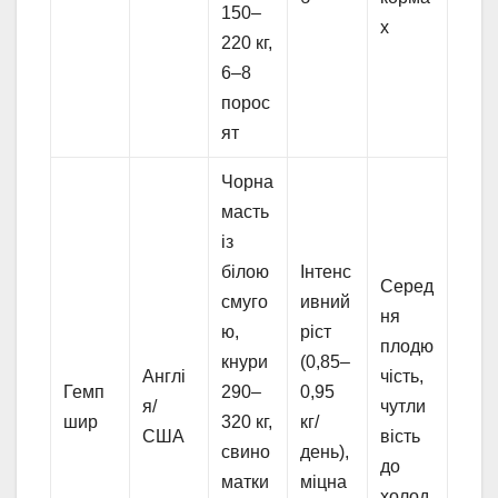
150–
х
220 кг,
6–8
порос
ят
Чорна
масть
із
білою
Інтенс
Серед
смуго
ивний
ня
ю,
ріст
плодю
кнури
(0,85–
Англі
чість,
Гемп
290–
0,95
я/
чутли
шир
320 кг,
кг/
США
вість
свино
день),
до
матки
міцна
холод