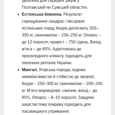
Ідеальна для середніх ферм у
Полтавській чи Сумській областях.
Естонська беконна.
Результат
схрещування ландрас і місцевих
естонських порід. Кнури досягають 320–
350 кг, свиноматки – 230–250 кг. Опорос –
до 12 поросят, приріст – 750 г/день. Вихід
м’яса – до 60%. Адаптована до
прохолодного клімату, підходить для
північних регіонів України.
Мангал.
Угорська порода, відома
невибагливістю й стійкістю до хвороб.
Кнури – 250–300 кг, свиноматки – 200–240
кг. М’ясо мармурове, смачне, вихід – до
65%. Опорос – 8–10 поросят. Завдяки
шерстистому покриву підходить для
пасовищного утримання.