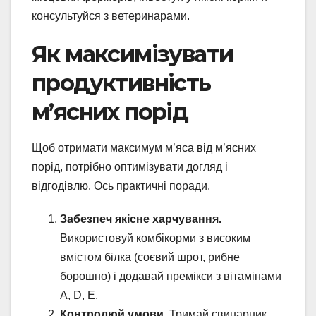
консультуйся з ветеринарами.
Як максимізувати
продуктивність
м’ясних порід
Щоб отримати максимум м’яса від м’ясних
порід, потрібно оптимізувати догляд і
відгодівлю. Ось практичні поради.
Забезпеч якісне харчування.
Використовуй комбікорми з високим
вмістом білка (соєвий шрот, рибне
борошно) і додавай премікси з вітамінами
A, D, E.
Контролюй умови.
Тримай свинарник