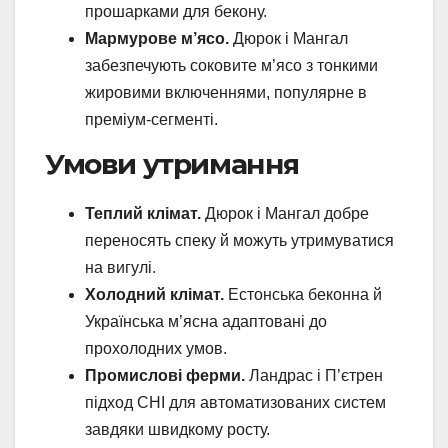
прошарками для бекону.
Мармурове м’ясо.
Дюрок і Мангал
забезпечують соковите м’ясо з тонкими
жировими включеннями, популярне в
преміум-сегменті.
Умови утримання
Теплий клімат.
Дюрок і Мангал добре
переносять спеку й можуть утримуватися
на вигулі.
Холодний клімат.
Естонська беконна й
Українська м’ясна адаптовані до
прохолодних умов.
Промислові ферми.
Ландрас і П’єтрен
підход CHI для автоматизованих систем
завдяки швидкому росту.