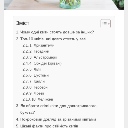
Зміст
Чому одні квіти стоять довше за інших?
Топ-10 квітів, які довго стоять у вазі
1. Хризантеми
2. Гвоздики
3. Альстромерії
4. Орхідеї (зрізані)
5. Лілії
6. Еустоми
7. Калли
8. Гербери
9. Фрезії
10. Хеліконії
Як обрати свіжі квіти для довготривалого
букета?
Покроковий догляд за зрізаними квітами
Цікаві факти про стійкість квітів