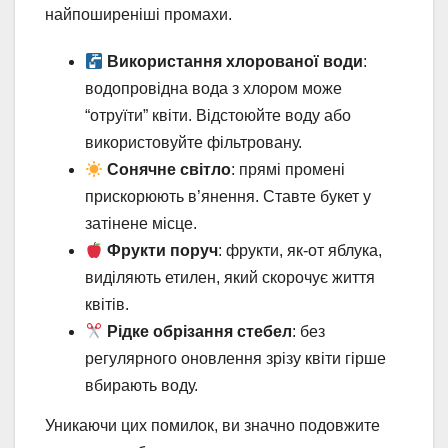
найпоширеніші промахи.
Використання хлорованої води
:
водопровідна вода з хлором може
“отруїти” квіти. Відстоюйте воду або
використовуйте фільтровану.
Сонячне світло
: прямі промені
прискорюють в’янення. Ставте букет у
затінене місце.
Фрукти поруч
: фрукти, як-от яблука,
виділяють етилен, який скорочує життя
квітів.
Рідке обрізання стебел
: без
регулярного оновлення зрізу квіти гірше
вбирають воду.
Уникаючи цих помилок, ви значно подовжите