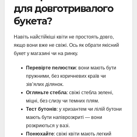
для довготривалого
букета?
Навіть найстійкіші квіти не простоять довго,
якщо вони вже не свіжі. Ось як обрати якісний
букет у магазині чи на ринку.
Перевірте пелюстки
: вони мають бути
пружними, без коричневих країв чи
зів’ялих ділянок.
Огляньте стебла
: свіжі стебла зелені,
міцні, без слизу чи темних плям.
Тест бутонів
: у хризантем чи лілій бутони
мають бути напіврозкриті — вони
розкриються у вазі.
Понюхайте
: свіжі квіти мають легкий