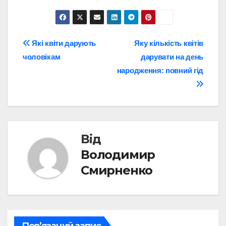
Навігація
Які квіти дарують
Яку кількість квітів
чоловікам
дарувати на день
записів
народження: повний гід
Від
Володимир
Смирненко
Пов’язаний запис