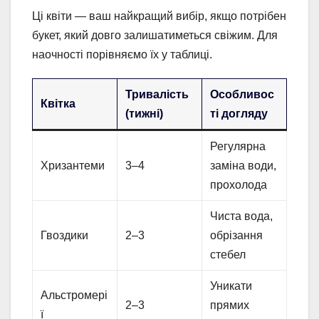
Ці квіти — ваш найкращий вибір, якщо потрібен
букет, який довго залишатиметься свіжим. Для
наочності порівняємо їх у таблиці.
Тривалість
Особливос
Квітка
(тижні)
ті догляду
Регулярна
Хризантеми
3–4
заміна води,
прохолода
Чиста вода,
Гвоздики
2–3
обрізання
стебел
Уникати
Альстромері
2–3
прямих
ї