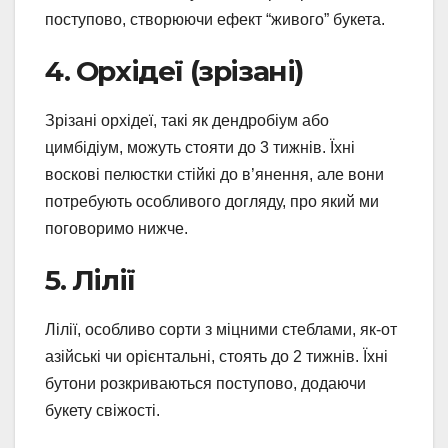
поступово, створюючи ефект “живого” букета.
4. Орхідеї (зрізані)
Зрізані орхідеї, такі як дендробіум або
цимбідіум, можуть стояти до 3 тижнів. Їхні
воскові пелюстки стійкі до в’янення, але вони
потребують особливого догляду, про який ми
поговоримо нижче.
5. Лілії
Лілії, особливо сорти з міцними стеблами, як-от
азійські чи орієнтальні, стоять до 2 тижнів. Їхні
бутони розкриваються поступово, додаючи
букету свіжості.