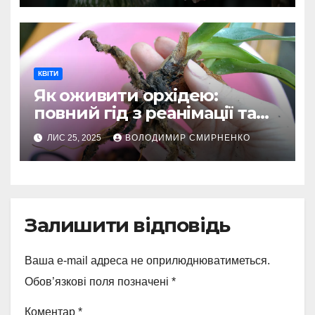
КВІТИ
Як оживити орхідею:
повний гід з реанімації та
догляду
ЛИС 25, 2025
ВОЛОДИМИР СМИРНЕНКО
Залишити відповідь
Ваша e-mail адреса не оприлюднюватиметься.
Обов’язкові поля позначені
*
Коментар
*