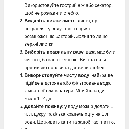
Використовуйте гострий ніж або секатор,
щоб не розчавити стебло.
Видаліть нижнє листя
: листя, що
потрапляє у воду, гниє і сприяє
розмноженню бактерій. Залиште лише
верхні листки.
Виберіть правильну вазу
: ваза має бути
чистою, бажано скляною. Висота вази —
приблизно половина довжини стебел.
Використовуйте чисту воду
: найкраще
підійде відстояна або фільтрована вода
кімнатної температури. Міняйте воду
кожні 1–2 дні.
Додайте поживу
: у воду можна додати 1
ч. л. цукру та кілька крапель оцту на 1 л
води. Це живить квіти та запобігає гниттю.