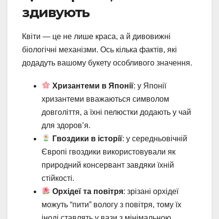
здивують
Квіти — це не лише краса, а й дивовижні
біологічні механізми. Ось кілька фактів, які
додадуть вашому букету особливого значення.
Хризантеми в Японії
: у Японії
хризантеми вважаються символом
довголіття, а їхні пелюстки додають у чай
для здоров’я.
Гвоздики в історії
: у середньовічній
Європі гвоздики використовували як
природний консервант завдяки їхній
стійкості.
Орхідеї та повітря
: зрізані орхідеї
можуть “пити” вологу з повітря, тому їх
іноді ставлять у вази з мінімальною