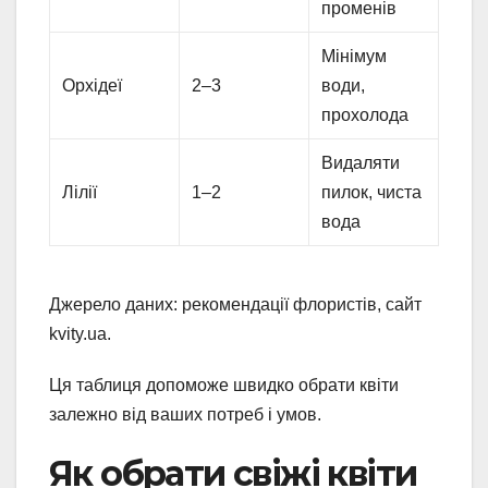
променів
Мінімум
Орхідеї
2–3
води,
прохолода
Видаляти
Лілії
1–2
пилок, чиста
вода
Джерело даних: рекомендації флористів, сайт
kvity.ua.
Ця таблиця допоможе швидко обрати квіти
залежно від ваших потреб і умов.
Як обрати свіжі квіти