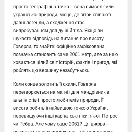
просто географічна точка – вона символ сили
української природи, місце, де вітри співають
давні легенди, а сходження стає
випробуванням для душі й тіла. Якщо ви
шукаєте відповідь на питання про висоту
Говерли, то знайте: офіційно зафіксована
позначка становить саме 2061 метр, але за нею
ховається цілий світ історій, фактів і пригод, які
роблять цю вершину незабутньою.
Коли сонце золотить її схили, Говерла
перетворюється на магніт для мандрівників,
альпіністів і просто любителів природи. Її
висота робить її найвищою точкою України,
перевищуючи інші карпатські піки, як-от Петрос
чи Ребра. Але чому саме 2061? Ця цифра –
результат точних вимірювань, підтверджених