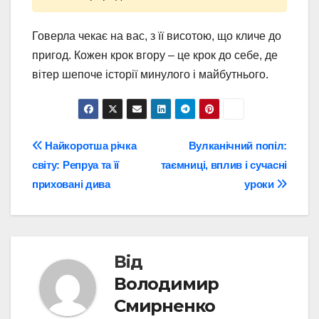
Говерла чекає на вас, з її висотою, що кличе до
пригод. Кожен крок вгору – це крок до себе, де
вітер шепоче історії минулого і майбутнього.
Навігація
Найкоротша річка
Вулканічний попіл:
світу: Репруа та її
таємниці, вплив і сучасні
записів
приховані дива
уроки
Від
Володимир
Смирненко