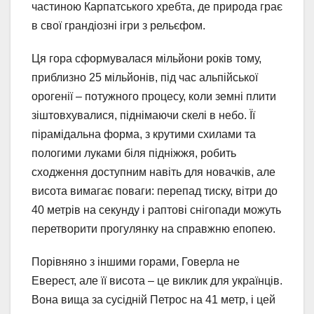
частиною Карпатського хребта, де природа грає
в свої грандіозні ігри з рельєфом.
Ця гора сформувалася мільйони років тому,
приблизно 25 мільйонів, під час альпійської
орогенії – потужного процесу, коли земні плити
зіштовхувалися, піднімаючи скелі в небо. Її
пірамідальна форма, з крутими схилами та
пологими луками біля підніжжя, робить
сходження доступним навіть для новачків, але
висота вимагає поваги: перепад тиску, вітри до
40 метрів на секунду і раптові снігопади можуть
перетворити прогулянку на справжню епопею.
Порівняно з іншими горами, Говерла не
Еверест, але її висота – це виклик для українців.
Вона вища за сусідній Петрос на 41 метр, і цей