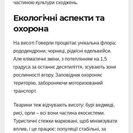
частиною культури сходжень.
Екологічні аспекти та
охорона
На висоті Говерли процвітає унікальна флора:
рододендрони, чорниці, рідкісні едельвейси.
Але кліматичні зміни, з потеплінням на 1,5
градуса за останнє десятиліття, зсувають зони
рослинності вгору. Заповідник охороняє
територію, забороняючи моторизований
транспорт.
Тварини теж відчувають висоту: бурі ведмеді,
рисі, орли – всі вони частина екосистеми.
Туристичні стежки марковані, щоб мінімізувати
вплив, і це працює: популяції стабільні, за