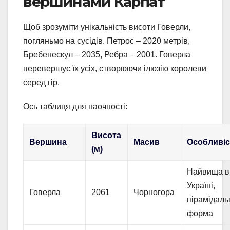
вершинами Карпат
Щоб зрозуміти унікальність висоти Говерли,
погляньмо на сусідів. Петрос – 2020 метрів,
Бребенескул – 2035, Ребра – 2001. Говерла
перевершує їх усіх, створюючи ілюзію королеви
серед гір.
Ось таблиця для наочності:
Висота
Вершина
Масив
Особливіс
(м)
Найвища в
Україні,
Говерла
2061
Чорногора
пірамідаль
форма