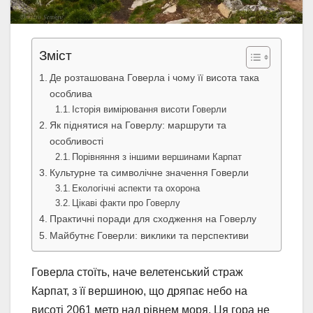
Зміст
Де розташована Говерла і чому її висота така
особлива
Історія вимірювання висоти Говерли
Як піднятися на Говерлу: маршрути та
особливості
Порівняння з іншими вершинами Карпат
Культурне та символічне значення Говерли
Екологічні аспекти та охорона
Цікаві факти про Говерлу
Практичні поради для сходження на Говерлу
Майбутнє Говерли: виклики та перспективи
Говерла стоїть, наче велетенський страж
Карпат, з її вершиною, що дряпає небо на
висоті 2061 метр над рівнем моря. Ця гора не