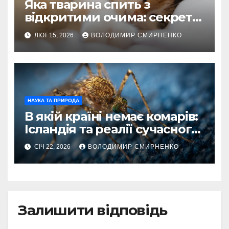
Яка тварина спить з
відкритими очима: секрети
пильного відпочинку
ЛЮТ 15, 2026
ВОЛОДИМИР СМИРНЕНКО
НАУКА ТА ПРИРОДА
В якій країні немає комарів:
Ісландія та реалії сучасного
світу
СІЧ 22, 2026
ВОЛОДИМИР СМИРНЕНКО
Залишити відповідь