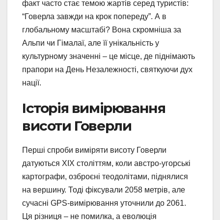
факт часто стає темою жартів серед туристів:
“Говерла завжди на крок попереду”. А в
глобальному масштабі? Вона скромніша за
Альпи чи Гімалаї, але її унікальність у
культурному значенні – це місце, де піднімають
прапори на День Незалежності, святкуючи дух
нації.
Історія вимірювання
висоти Говерли
Перші спроби виміряти висоту Говерли
датуються XIX століттям, коли австро-угорські
картографи, озброєні теодолітами, піднялися
на вершину. Тоді фіксували 2058 метрів, але
сучасні GPS-вимірювання уточнили до 2061.
Ця різниця – не помилка, а еволюція