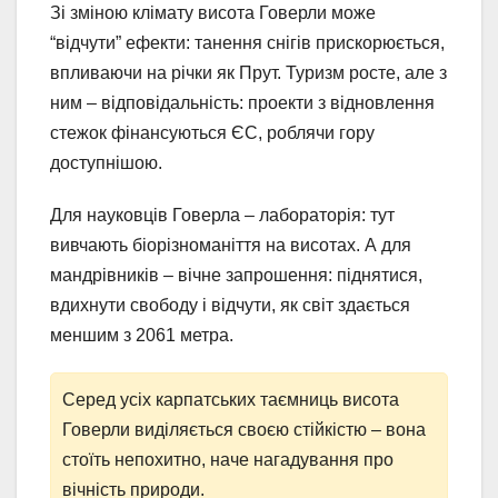
Зі зміною клімату висота Говерли може
“відчути” ефекти: танення снігів прискорюється,
впливаючи на річки як Прут. Туризм росте, але з
ним – відповідальність: проекти з відновлення
стежок фінансуються ЄС, роблячи гору
доступнішою.
Для науковців Говерла – лабораторія: тут
вивчають біорізноманіття на висотах. А для
мандрівників – вічне запрошення: піднятися,
вдихнути свободу і відчути, як світ здається
меншим з 2061 метра.
Серед усіх карпатських таємниць висота
Говерли виділяється своєю стійкістю – вона
стоїть непохитно, наче нагадування про
вічність природи.