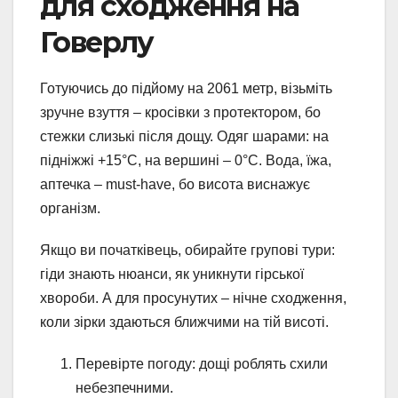
для сходження на
Говерлу
Готуючись до підйому на 2061 метр, візьміть
зручне взуття – кросівки з протектором, бо
стежки слизькі після дощу. Одяг шарами: на
підніжжі +15°C, на вершині – 0°C. Вода, їжа,
аптечка – must-have, бо висота виснажує
організм.
Якщо ви початківець, обирайте групові тури:
гіди знають нюанси, як уникнути гірської
хвороби. А для просунутих – нічне сходження,
коли зірки здаються ближчими на тій висоті.
Перевірте погоду: дощі роблять схили
небезпечними.