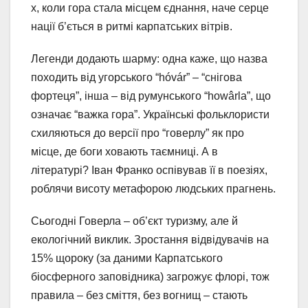
х, коли гора стала місцем єднання, наче серце
нації б’ється в ритмі карпатських вітрів.
Легенди додають шарму: одна каже, що назва
походить від угорського “hóvár” – “снігова
фортеця”, інша – від румунського “howârla”, що
означає “важка гора”. Українські фольклористи
схиляються до версії про “говерлу” як про
місце, де боги ховають таємниці. А в
літературі? Іван Франко оспівував її в поезіях,
роблячи висоту метафорою людських прагнень.
Сьогодні Говерла – об’єкт туризму, але й
екологічний виклик. Зростання відвідувачів на
15% щороку (за даними Карпатського
біосферного заповідника) загрожує флорі, тож
правила – без сміття, без вогнищ – стають