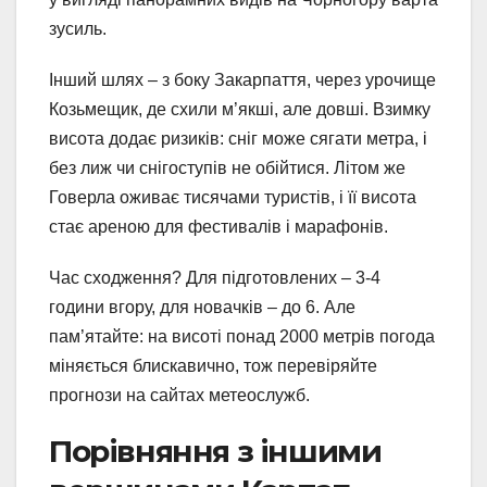
зусиль.
Інший шлях – з боку Закарпаття, через урочище
Козьмещик, де схили м’якші, але довші. Взимку
висота додає ризиків: сніг може сягати метра, і
без лиж чи снігоступів не обійтися. Літом же
Говерла оживає тисячами туристів, і її висота
стає ареною для фестивалів і марафонів.
Час сходження? Для підготовлених – 3-4
години вгору, для новачків – до 6. Але
пам’ятайте: на висоті понад 2000 метрів погода
міняється блискавично, тож перевіряйте
прогнози на сайтах метеослужб.
Порівняння з іншими