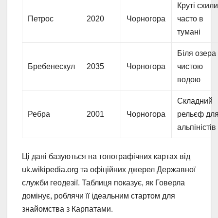
Круті схили
Петрос
2020
Чорногора
часто в
тумані
Біля озера 
Бребенескул
2035
Чорногора
чистою
водою
Складний
Ребра
2001
Чорногора
рельєф дл
альпіністів
Ці дані базуються на топографічних картах від
uk.wikipedia.org та офіційних джерел Державної
служби геодезії. Таблиця показує, як Говерла
домінує, роблячи її ідеальним стартом для
знайомства з Карпатами.