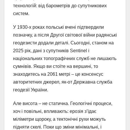
технологій: від барометрів до супутникових
систем.
У 1930-х роках польські вчені підтвердили
позначку, а після Другої світової війни радянські
геодезисти додали деталі. Сьогодні, станом на
2025 рік, дані з супутників Sentinel і
національних топографічних служб не лишають
сумнівів. Якщо ви стоїте на вершині, то
знаходитесь на 2061 метрі – це консенсус
авторитетних джерел, як-от Державна служба
геодезії України.
Але висота – не статична. Геологічні процеси,
хоч і повільні, впливають: ерозія з’їдає
міліметри щороку, а тектонічні рухи можуть
підняти скелі. Поки що зміни мінімальні, і