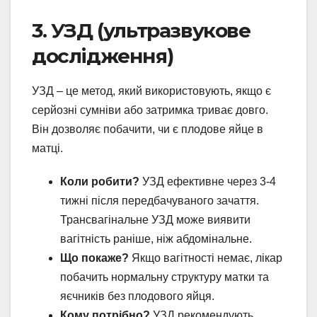
3. УЗД (ультразвукове
дослідження)
УЗД – це метод, який використовують, якщо є
серйозні сумніви або затримка триває довго.
Він дозволяє побачити, чи є плодове яйце в
матці.
Коли робити?
УЗД ефективне через 3-4
тижні після передбачуваного зачаття.
Трансвагінальне УЗД може виявити
вагітність раніше, ніж абдомінальне.
Що покаже?
Якщо вагітності немає, лікар
побачить нормальну структуру матки та
яєчників без плодового яйця.
Кому потрібно?
УЗД рекомендують,