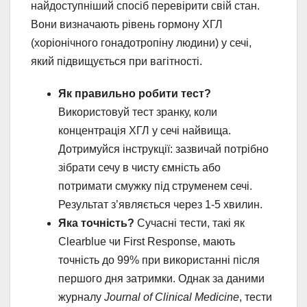
найдоступніший спосіб перевірити свій стан.
Вони визначають рівень гормону ХГЛ
(хоріонічного гонадотропіну людини) у сечі,
який підвищується при вагітності.
Як правильно робити тест?
Використовуй тест зранку, коли
концентрація ХГЛ у сечі найвища.
Дотримуйся інструкції: зазвичай потрібно
зібрати сечу в чисту ємність або
потримати смужку під струменем сечі.
Результат з’являється через 1-5 хвилин.
Яка точність?
Сучасні тести, такі як
Clearblue чи First Response, мають
точність до 99% при використанні після
першого дня затримки. Однак за даними
журналу
Journal of Clinical Medicine
, тести