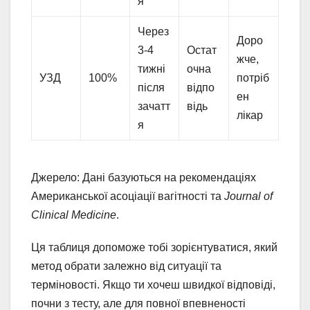
я
Через
Доро
3-4
Остат
жче,
тижні
очна
УЗД
100%
потріб
після
відпо
ен
зачатт
відь
лікар
я
Джерело: Дані базуються на рекомендаціях
Американської асоціації вагітності та
Journal of
Clinical Medicine
.
Ця таблиця допоможе тобі зорієнтуватися, який
метод обрати залежно від ситуації та
терміновості. Якщо ти хочеш швидкої відповіді,
почни з тесту, але для повної впевненості