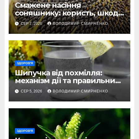
Смажене насіння
соняшнику: користь, шкода
та секрети приготування
СЕР 7, 2026
ВОЛОДИМИР СМИРНЕНКО
ЗДОРОВ'Я
Шипучка від похмілля:
механізм дії та правильний
вибір
СЕР 5, 2026
ВОЛОДИМИР СМИРНЕНКО
ЗДОРОВ'Я