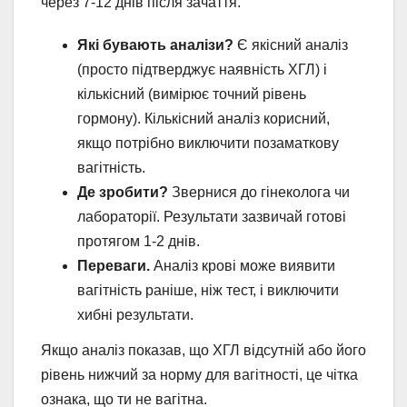
через 7-12 днів після зачаття.
Які бувають аналізи?
Є якісний аналіз
(просто підтверджує наявність ХГЛ) і
кількісний (вимірює точний рівень
гормону). Кількісний аналіз корисний,
якщо потрібно виключити позаматкову
вагітність.
Де зробити?
Звернися до гінеколога чи
лабораторії. Результати зазвичай готові
протягом 1-2 днів.
Переваги.
Аналіз крові може виявити
вагітність раніше, ніж тест, і виключити
хибні результати.
Якщо аналіз показав, що ХГЛ відсутній або його
рівень нижчий за норму для вагітності, це чітка
ознака, що ти не вагітна.