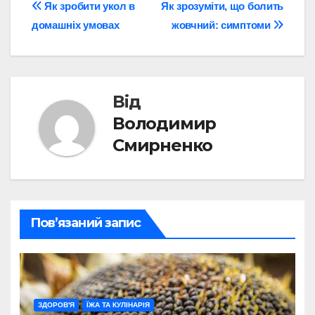
Навігація
Як зробити укол в
Як зрозуміти, що болить
домашніх умовах
жовчний: симптоми
записів
Від
Володимир
Смирненко
Пов’язаний запис
ЗДОРОВ'Я
ЇЖА ТА КУЛІНАРІЯ