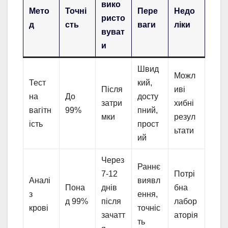
вико
Мето
Точні
Пере
Недо
ристо
д
сть
ваги
ліки
вуват
и
Швид
Можл
Тест
кий,
Після
иві
на
До
досту
затри
хибні
вагітн
99%
пний,
мки
резул
ість
прост
ьтати
ий
Через
Раннє
7-12
Потрі
Аналі
виявл
Пона
днів
бна
з
ення,
д 99%
після
лабор
крові
точніс
зачатт
аторія
ть