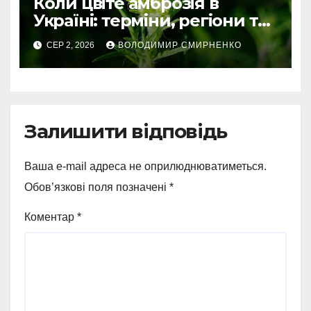
Коли цвіте амброзія в
Україні: терміни, регіони та
ризики
СЕР 2, 2026
ВОЛОДИМИР СМИРНЕНКО
Залишити відповідь
Ваша e-mail адреса не оприлюднюватиметься.
Обов’язкові поля позначені
*
Коментар
*