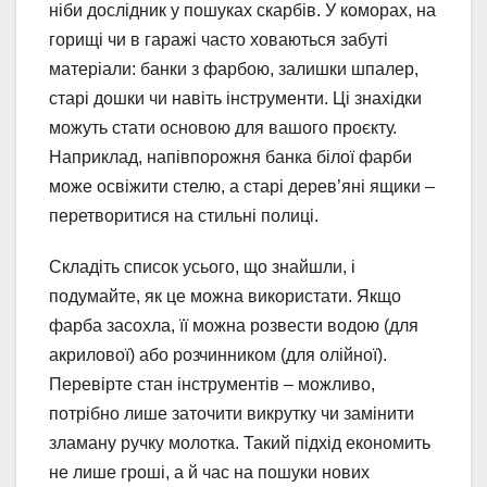
ніби дослідник у пошуках скарбів. У коморах, на
горищі чи в гаражі часто ховаються забуті
матеріали: банки з фарбою, залишки шпалер,
старі дошки чи навіть інструменти. Ці знахідки
можуть стати основою для вашого проєкту.
Наприклад, напівпорожня банка білої фарби
може освіжити стелю, а старі дерев’яні ящики –
перетворитися на стильні полиці.
Складіть список усього, що знайшли, і
подумайте, як це можна використати. Якщо
фарба засохла, її можна розвести водою (для
акрилової) або розчинником (для олійної).
Перевірте стан інструментів – можливо,
потрібно лише заточити викрутку чи замінити
зламану ручку молотка. Такий підхід економить
не лише гроші, а й час на пошуки нових