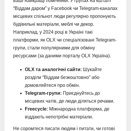
ваші найкращі помічники. У групах на кшталт
“Віддам даром” у Facebook чи Telegram-каналах
місцевих спільнот люди регулярно пропонують
будівельні матеріали, меблі чи декор.
Наприклад, у 2024 році в Україні такі
платформи, як OLX чи спеціалізовані Telegram-
групи, стали популярними для обміну
ресурсами (за даними порталу OLX Україна).
OLX та аналогічні сайти:
Шукайте
розділи “Віддам безкоштовно” або
домовляйтеся про обмін.
Telegram-групи:
Приєднуйтесь до
місцевих чатів, де люди діляться речами.
Freecycle:
Міжнародна платформа, де
віддають непотрібні матеріали.
Не соромтеся писати людям і питати, чи готові