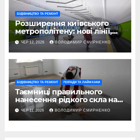
БУДІВНИЦТВО ТА РЕМОНТ
Розширення київського
метрополітену: нові лінії,
станції та реальні терміни
ЧЕР 12, 2026
ВОЛОДИМИР СМИРНЕНКО
БУДІВНИЦТВО ТА РЕМОНТ
ПОРАДИ ТА ЛАЙФХАКИ
Таємниці правильного
нанесення рідкого скла на
бетон
ЧЕР 11, 2026
ВОЛОДИМИР СМИРНЕНКО