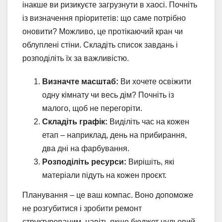
інакше ви ризикуєте загрузнути в хаосі. Почніть
із визначення пріоритетів: що саме потрібно
оновити? Можливо, це протікаючий кран чи
облуплені стіни. Складіть список завдань і
розподіліть їх за важливістю.
Визначте масштаб:
Ви хочете освіжити
одну кімнату чи весь дім? Почніть із
малого, щоб не перегоріти.
Складіть графік:
Виділіть час на кожен
етап – наприклад, день на прибирання,
два дні на фарбування.
Розподіліть ресурси:
Вирішіть, які
матеріали підуть на кожен проєкт.
Планування – це ваш компас. Воно допоможе
не розгубитися і зробити ремонт
структурованим, навіть якщо бюджет нульовий.