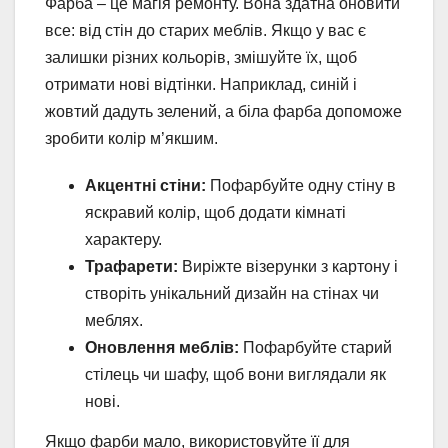
Фарба – це магія ремонту. Вона здатна оновити
все: від стін до старих меблів. Якщо у вас є
залишки різних кольорів, змішуйте їх, щоб
отримати нові відтінки. Наприклад, синій і
жовтий дадуть зелений, а біла фарба допоможе
зробити колір м’якшим.
Акцентні стіни:
Пофарбуйте одну стіну в
яскравий колір, щоб додати кімнаті
характеру.
Трафарети:
Виріжте візерунки з картону і
створіть унікальний дизайн на стінах чи
меблях.
Оновлення меблів:
Пофарбуйте старий
стілець чи шафу, щоб вони виглядали як
нові.
Якщо фарби мало, використовуйте її для