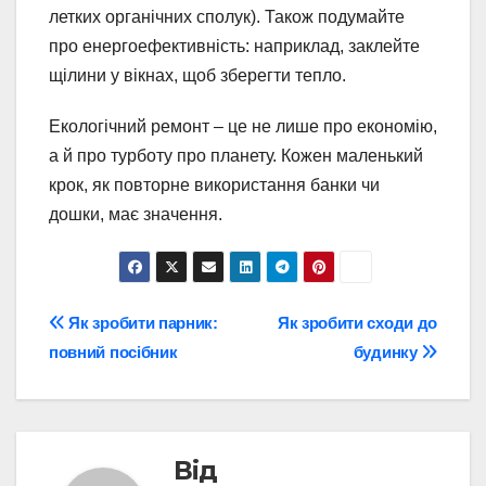
летких органічних сполук). Також подумайте
про енергоефективність: наприклад, заклейте
щілини у вікнах, щоб зберегти тепло.
Екологічний ремонт – це не лише про економію,
а й про турботу про планету. Кожен маленький
крок, як повторне використання банки чи
дошки, має значення.
Навігація
Як зробити парник:
Як зробити сходи до
повний посібник
будинку
записів
Від