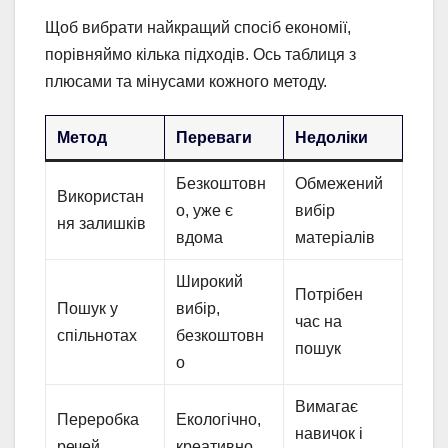
Щоб вибрати найкращий спосіб економії,
порівняймо кілька підходів. Ось таблиця з
плюсами та мінусами кожного методу.
Метод
Переваги
Недоліки
Безкоштовн
Обмежений
Використан
о, уже є
вибір
ня залишків
вдома
матеріалів
Широкий
Потрібен
Пошук у
вибір,
час на
спільнотах
безкоштовн
пошук
о
Вимагає
Переробка
Екологічно,
навичок і
речей
креативно