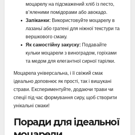
моцарелу на підсмажений хліб із песто,
в’яленими помідорами або авокадо.
Запіканки:
Використовуйте моцарелу в
лазаньї або гратені для ніжної текстури та
вершкового смаку.
Як самостійну закуску:
Подавайте
кульки моцарели з виноградом, горіхами
та медом для елегантної сирної тарілки.
Моцарела універсальна, і її свіжий смак
ідеально доповнює як прості, так і вишукані
страви. Експериментуйте, додаючи трави чи
спеції під час формування сиру, щоб створити
унікальні смаки!
Поради для ідеальної
моцарели