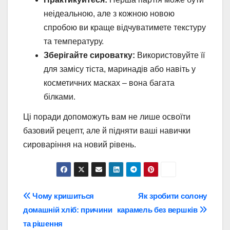
неідеальною, але з кожною новою
спробою ви краще відчуватимете текстуру
та температуру.
Зберігайте сироватку:
Використовуйте її
для замісу тіста, маринадів або навіть у
косметичних масках – вона багата
білками.
Ці поради допоможуть вам не лише освоїти
базовий рецепт, але й підняти ваші навички
сироваріння на новий рівень.
Навігація
Чому кришиться
Як зробити солону
домашній хліб: причини
карамель без вершків
записів
та рішення