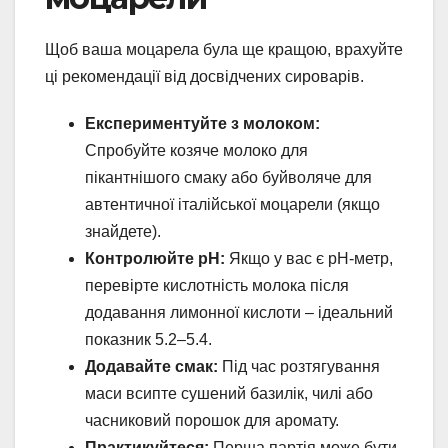
Щоб ваша моцарела була ще кращою, врахуйте
ці рекомендації від досвідчених сироварів.
Експериментуйте з молоком:
Спробуйте козяче молоко для
пікантнішого смаку або буйволяче для
автентичної італійської моцарели (якщо
знайдете).
Контролюйте pH:
Якщо у вас є pH-метр,
перевірте кислотність молока після
додавання лимонної кислоти – ідеальний
показник 5.2–5.4.
Додавайте смак:
Під час розтягування
маси всипте сушений базилік, чилі або
часниковий порошок для аромату.
Практикуйтеся:
Перша партія може бути