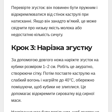
Перевірте згусток: він повинен бути пружним і
відокремлюватися від стінок каструлі при
натисканні. Якщо він занадто м’який, це може
свідчити про низьку якість молока або
недостатню кількість сичугу.
Крок 3: Нарізка згустку
За допомогою довгого ножа наріжте згусток на
кубики розміром 1–2 см. Робіть це акуратно,
створюючи сітку. Потім поставте каструлю на
слабкий вогонь і нагрійте до 40°C, обережно
помішуючи, щоб кубики не злиплися. Це
допомагає відокремити сироватку від сирної
маси.