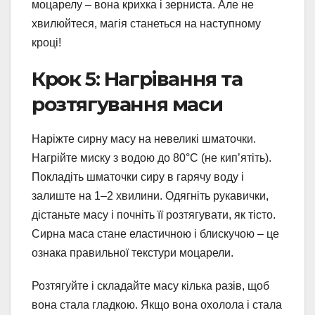
моцарелу – вона крихка і зерниста. Але не
хвилюйтеся, магія станеться на наступному
кроці!
Крок 5: Нагрівання та
розтягування маси
Наріжте сирну масу на невеликі шматочки.
Нагрійте миску з водою до 80°C (не кип’ятіть).
Покладіть шматочки сиру в гарячу воду і
залиште на 1–2 хвилини. Одягніть рукавички,
дістаньте масу і почніть її розтягувати, як тісто.
Сирна маса стане еластичною і блискучою – це
ознака правильної текстури моцарели.
Розтягуйте і складайте масу кілька разів, щоб
вона стала гладкою. Якщо вона охолола і стала