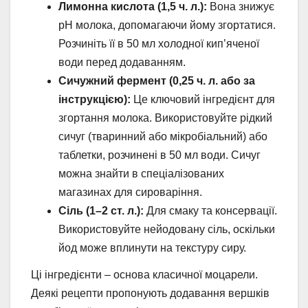
Лимонна кислота (1,5 ч. л.):
Вона знижує
pH молока, допомагаючи йому згортатися.
Розчиніть її в 50 мл холодної кип’яченої
води перед додаванням.
Сичужний фермент (0,25 ч. л. або за
інструкцією):
Це ключовий інгредієнт для
згортання молока. Використовуйте рідкий
сичуг (тваринний або мікробіальний) або
таблетки, розчинені в 50 мл води. Сичуг
можна знайти в спеціалізованих
магазинах для сироваріння.
Сіль (1–2 ст. л.):
Для смаку та консервації.
Використовуйте нейодовану сіль, оскільки
йод може вплинути на текстуру сиру.
Ці інгредієнти – основа класичної моцарели.
Деякі рецепти пропонують додавання вершків