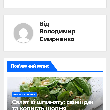
Від
Володимир
Смирненко
Пов’язаний запис
ЇЖА ТА КУЛІНАРІЯ
Салат зі шпинату: свіжі ідеї
та користь щодня