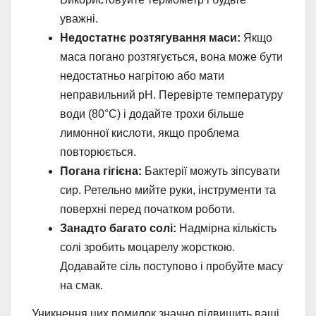
уважні.
Недостатнє розтягування маси:
Якщо
маса погано розтягується, вона може бути
недостатньо нагрітою або мати
неправильний pH. Перевірте температуру
води (80°C) і додайте трохи більше
лимонної кислоти, якщо проблема
повторюється.
Погана гігієна:
Бактерії можуть зіпсувати
сир. Ретельно мийте руки, інструменти та
поверхні перед початком роботи.
Занадто багато солі:
Надмірна кількість
солі зробить моцарелу жорсткою.
Додавайте сіль поступово і пробуйте масу
на смак.
Уникнення цих помилок значно підвищить ваші