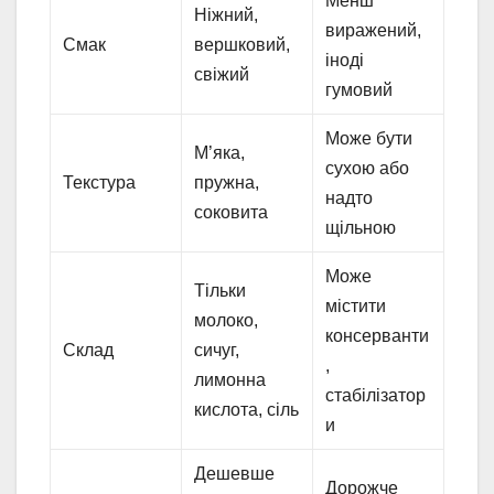
Менш
Ніжний,
виражений,
Смак
вершковий,
іноді
свіжий
гумовий
Може бути
М’яка,
сухою або
Текстура
пружна,
надто
соковита
щільною
Може
Тільки
містити
молоко,
консерванти
Склад
сичуг,
,
лимонна
стабілізатор
кислота, сіль
и
Дешевше
Дорожче