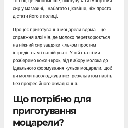
того ж, це економніше, ніж купувати імпортний
сир у магазині, і набагато цікавіше, ніж просто
дістати його з полиці.
Процес приготування моцарели вдома – це
справжня алхімія, де молоко перетворюється
на ніжний сир завдяки кільком простим
інгредієнтам і вашій увазі. У цій статті ми
розберемо кожен крок, від вибору молока до
ідеального формування кульок моцарели, щоб
ви могли насолоджуватися результатом навіть
без професійного обладнання.
Що потрібно для
приготування
моцарели?