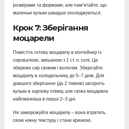
розмірами та формами, але пам’ятайте, що
маленькі кульки швидше охолоджуються.
Крок 7: Зберігання
моцарели
Помістіть готову моцарелу в контейнер із
сироваткою, змішаною з 1 ст. л. солі. Це
збереже сир свіжим і вологим. Зберігайте
моцарелу в холодильнику до 5–7 днів. Для
довшого зберігання (до 2 тижнів) загорніть
кульки в харчову плівку, але свіжа моцарела
найсмачніша в перші 2–3 дні.
Не заморожуйте моцарелу – вона втратить
свою ніжну текстуру і стане крихкою.