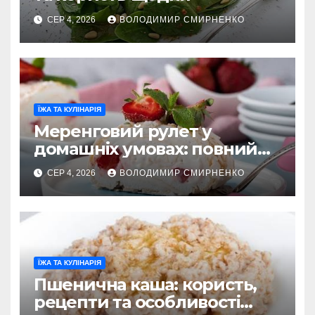
СЕР 4, 2026
ВОЛОДИМИР СМИРНЕНКО
ЇЖА ТА КУЛІНАРІЯ
Меренговий рулет у
домашніх умовах: повний
гід
СЕР 4, 2026
ВОЛОДИМИР СМИРНЕНКО
ЇЖА ТА КУЛІНАРІЯ
Пшенична каша: користь,
рецепти та особливості