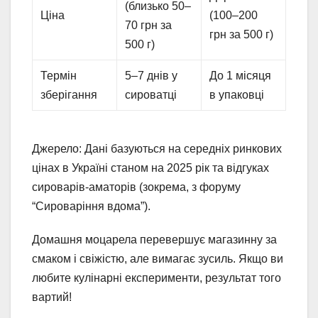
(близько 50–
Ціна
(100–200
70 грн за
грн за 500 г)
500 г)
Термін
5–7 днів у
До 1 місяця
зберігання
сироватці
в упаковці
Джерело: Дані базуються на середніх ринкових
цінах в Україні станом на 2025 рік та відгуках
сироварів-аматорів (зокрема, з форуму
“Сироваріння вдома”).
Домашня моцарела перевершує магазинну за
смаком і свіжістю, але вимагає зусиль. Якщо ви
любите кулінарні експерименти, результат того
вартий!