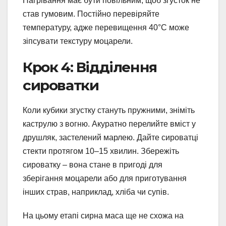
Нагрівання має бути повільним, щоб згусток не
став гумовим. Постійно перевіряйте
температуру, адже перевищення 40°C може
зіпсувати текстуру моцарели.
Крок 4: Відділення
сироватки
Коли кубики згустку стануть пружними, зніміть
каструлю з вогню. Акуратно перелийте вміст у
друшляк, застелений марлею. Дайте сироватці
стекти протягом 10–15 хвилин. Збережіть
сироватку – вона стане в пригоді для
зберігання моцарели або для приготування
інших страв, наприклад, хліба чи супів.
На цьому етапі сирна маса ще не схожа на