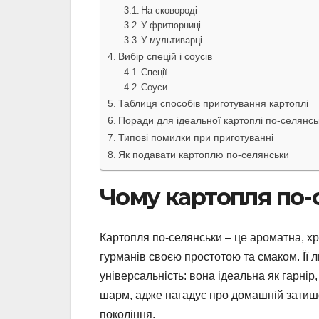
На сковороді
У фритюрниці
У мультиварці
Вибір спецій і соусів
Спеції
Соуси
Таблиця способів приготування картоплі
Поради для ідеальної картоплі по-селянсь
Типові помилки при приготуванні
Як подавати картоплю по-селянськи
Чому картопля по-
Картопля по-селянськи – це ароматна, хр
гурманів своєю простотою та смаком. Її л
універсальність: вона ідеальна як гарнір
шарм, адже нагадує про домашній затишок
покоління.