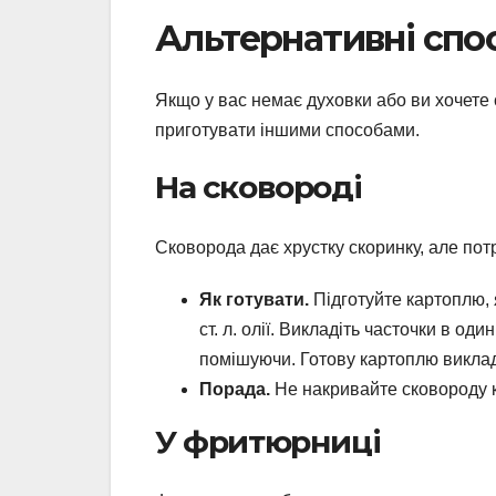
Альтернативні спо
Якщо у вас немає духовки або ви хочете
приготувати іншими способами.
На сковороді
Сковорода дає хрустку скоринку, але пот
Як готувати.
Підготуйте картоплю, я
ст. л. олії. Викладіть часточки в о
помішуючи. Готову картоплю виклад
Порада.
Не накривайте сковороду к
У фритюрниці