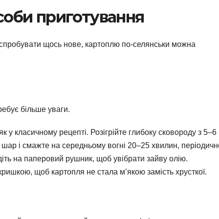
соби приготування
 спробувати щось нове, картоплю по-селянськи можна
ребує більше уваги.
к у класичному рецепті. Розігрійте глибоку сковороду з 5–6
дин шар і смажте на середньому вогні 20–25 хвилин, періодичн
іть на паперовий рушник, щоб увібрати зайву олію.
ришкою, щоб картопля не стала м’якою замість хрусткої.