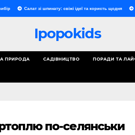
Салат зі шпинату: свіжі ідеї та користь щодня
Меренговий
Ipopokids
ТА ПРИРОДА
САДІВНИЦТВО
ПОРАДИ ТА ЛА
артоплю по-селянськи