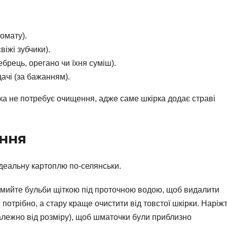
.
ромату).
свіжі зубчики).
чебрець, орегано чи їхня суміш).
ачі (за бажанням).
ка не потребує очищення, адже саме шкірка додає страві
ання
ідеальну картоплю по-селянськи.
мийте бульби щіткою під проточною водою, щоб видалити
потрібно, а стару краще очистити від товстої шкірки. Наріж
алежно від розміру), щоб шматочки були приблизно