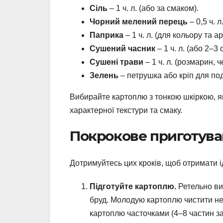
Сіль
– 1 ч. л. (або за смаком).
Чорний мелений перець
– 0,5 ч. л
Паприка
– 1 ч. л. (для кольору та а
Сушений часник
– 1 ч. л. (або 2–3 
Сушені трави
– 1 ч. л. (розмарин, 
Зелень
– петрушка або кріп для под
Вибирайте картоплю з тонкою шкіркою, я
характерної текстури та смаку.
Покрокове приготув
Дотримуйтесь цих кроків, щоб отримати 
Підготуйте картоплю.
Ретельно ви
бруд. Молодую картоплю чистити не 
картоплю часточками (4–8 частин з