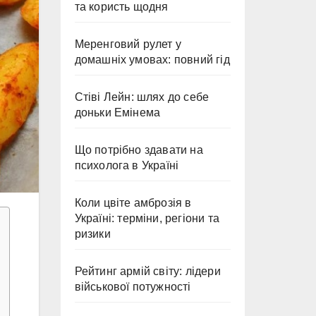
та користь щодня
Меренговий рулет у
домашніх умовах: повний гід
Стіві Лейн: шлях до себе
доньки Емінема
Що потрібно здавати на
психолога в Україні
Коли цвіте амброзія в
Україні: терміни, регіони та
ризики
Рейтинг армій світу: лідери
військової потужності