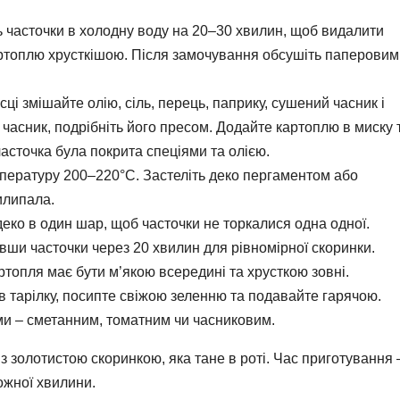
 часточки в холодну воду на 20–30 хвилин, щоб видалити
ртоплю хрусткішою. Після замочування обсушіть паперовим
сці змішайте олію, сіль, перець, паприку, сушений часник і
часник, подрібніть його пресом. Додайте картоплю в миску 
асточка була покрита спеціями та олією.
пературу 200–220°C. Застеліть деко пергаментом або
илипала.
еко в один шар, щоб часточки не торкалися одна одної.
вши часточки через 20 хвилин для рівномірної скоринки.
ртопля має бути м’якою всередині та хрусткою зовні.
 тарілку, посипте свіжою зеленню та подавайте гарячою.
ми – сметанним, томатним чи часниковим.
 золотистою скоринкою, яка тане в роті. Час приготування 
ожної хвилини.