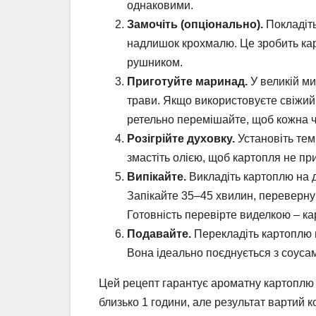
однаковими.
Замочіть (опціонально).
Покладіть
надлишок крохмалю. Це зробить ка
рушником.
Приготуйте маринад.
У великій ми
трави. Якщо використовуєте свіжий 
ретельно перемішайте, щоб кожна ч
Розігрійте духовку.
Установіть тем
змастіть олією, щоб картопля не пр
Випікайте.
Викладіть картоплю на д
Запікайте 35–45 хвилин, переверну
Готовність перевірте виделкою – ка
Подавайте.
Перекладіть картоплю в
Вона ідеально поєднується з соуса
Цей рецепт гарантує ароматну картоплю з
близько 1 години, але результат вартий к