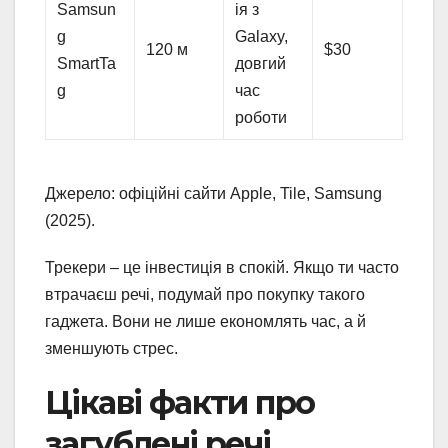
Samsun
ія з
g
Galaxy,
120 м
$30
SmartTa
довгий
g
час
роботи
Джерело: офіційні сайти Apple, Tile, Samsung
(2025).
Трекери – це інвестиція в спокій. Якщо ти часто
втрачаєш речі, подумай про покупку такого
гаджета. Вони не лише економлять час, а й
зменшують стрес.
Цікаві факти про
загублені речі