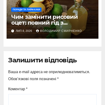
ПОРАДИ ТА ЛАЙФХАКИ
Чим замінити рисовий
оцет: повний гід з
альтернативами
ЛИП 8, 2026
ВОЛОДИМИР СМИРНЕНКО
Залишити відповідь
Ваша e-mail адреса не оприлюднюватиметься.
Обов’язкові поля позначені
*
Коментар
*