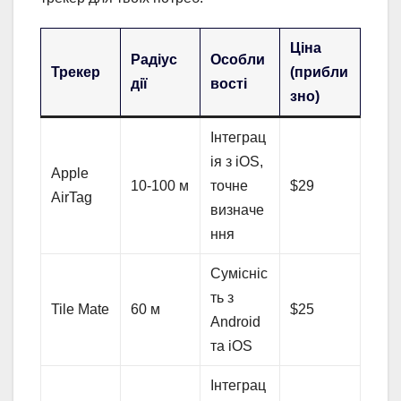
Ціна
Радіус
Особли
Трекер
(прибли
дії
вості
зно)
Інтеграц
ія з iOS,
Apple
10-100 м
точне
$29
AirTag
визначе
ння
Сумісніс
ть з
Tile Mate
60 м
$25
Android
та iOS
Інтеграц