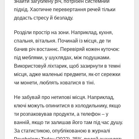
знайти загублену річ, потрібен системний
підхід. Хаотичне перевертання речей тільки
додасть стресу й безладу.
Розділи простір на зони. Наприклад, кухня,
спальня, вітальня. Починай із місця, де ти
бачив річ востаннє. Перевіряй кожен куточок:
під меблями, у шухлядах, між подушками.
Використовуй ліхтарик, щоб зазирнути в темні
місця, адже маленькі предмети, як-от сережки
чи монети, люблять ховатися в тіні.
Не забувай про нетипові місця. Наприклад,
ключі можуть опинитися в холодильнику, якщо
ти розпаковував продукти, а телефон – у
ванній, якщо ти залишав його там під час душу.
За статистикою, опублікованою в журналі