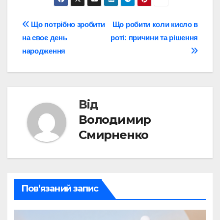
Навігація
Що потрібно зробити
Що робити коли кисло в
на своє день
роті: причини та рішення
записів
народження
Від
Володимир
Смирненко
Пов’язаний запис