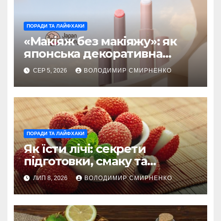
ПОРАДИ ТА ЛАЙФХАКИ
«Макіяж без макіяжу»: як
японська декоративна
косметика змінила beauty
СЕР 5, 2026
ВОЛОДИМИР СМИРНЕНКО
тренди
ПОРАДИ ТА ЛАЙФХАКИ
Як їсти лічі: секрети
підготовки, смаку та
корисного вживання
ЛИП 8, 2026
ВОЛОДИМИР СМИРНЕНКО