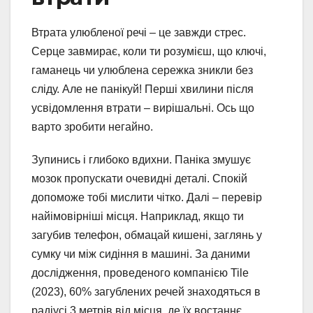
Втрата улюбленої речі – це завжди стрес.
Серце завмирає, коли ти розумієш, що ключі,
гаманець чи улюблена сережка зникли без
сліду. Але не панікуй! Перші хвилини після
усвідомлення втрати – вирішальні. Ось що
варто зробити негайно.
Зупинись і глибоко вдихни. Паніка змушує
мозок пропускати очевидні деталі. Спокій
допоможе тобі мислити чітко. Далі – перевір
найімовірніші місця. Наприклад, якщо ти
загубив телефон, обмацай кишені, заглянь у
сумку чи між сидіння в машині. За даними
дослідження, проведеного компанією Tile
(2023), 60% загублених речей знаходяться в
радіусі 3 метрів від місця, де їх востаннє