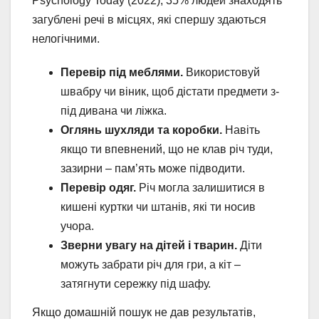
Psychology Today (2022), 35% людей знаходять
загублені речі в місцях, які спершу здаються
нелогічними.
Перевір під меблями.
Використовуй
швабру чи віник, щоб дістати предмети з-
під дивана чи ліжка.
Оглянь шухляди та коробки.
Навіть
якщо ти впевнений, що не клав річ туди,
зазирни – пам’ять може підводити.
Перевір одяг.
Річ могла залишитися в
кишені куртки чи штанів, які ти носив
учора.
Зверни увагу на дітей і тварин.
Діти
можуть забрати річ для гри, а кіт –
затягнути сережку під шафу.
Якщо домашній пошук не дав результатів,