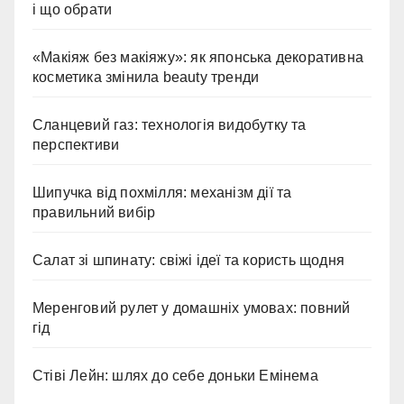
і що обрати
«Макіяж без макіяжу»: як японська декоративна
косметика змінила beauty тренди
Сланцевий газ: технологія видобутку та
перспективи
Шипучка від похмілля: механізм дії та
правильний вибір
Салат зі шпинату: свіжі ідеї та користь щодня
Меренговий рулет у домашніх умовах: повний
гід
Стіві Лейн: шлях до себе доньки Емінема