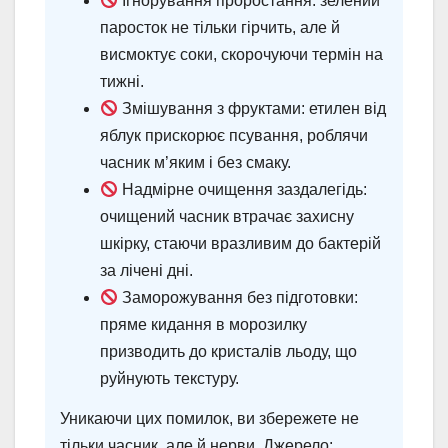
Ігнорування проростання: зелений
паросток не тільки гірчить, але й
висмоктує соки, скорочуючи термін на
тижні.
Змішування з фруктами: етилен від
яблук прискорює псування, роблячи
часник м’яким і без смаку.
Надмірне очищення заздалегідь:
очищений часник втрачає захисну
шкірку, стаючи вразливим до бактерій
за лічені дні.
Заморожування без підготовки:
пряме кидання в морозилку
призводить до кристалів льоду, що
руйнують текстуру.
Уникаючи цих помилок, ви збережете не
тільки часник, але й нерви. Джерело: