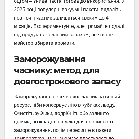
оцтом – вийде паста, готова до використання. У
2025 році популярні вакуумні пакети: видаліть
повітря, і часник залишиться свіжим до 4
місяців. Експериментуйте, але тримайте подалі
від продуктів з сильним запахом, бо часник –
майстер вбирати аромати.
Заморожування
часнику: метод для
довгострокового запасу
Заморожування перетворює часник на вічний
ресурс, ніби консервує літо в кубиках льоду.
Очистіть зубчики, подрібніть або залиште
цілими, розкладіть на деко для первинного
заморожування, потім пересипте в пакети.
Температура -18°C зберігає властивості до