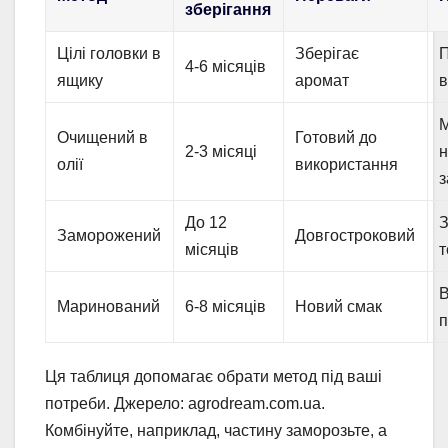
зберігання
Цілі головки в
Зберігає
П
4-6 місяців
ящику
аромат
в
Очищений в
Готовий до
2-3 місяці
н
олії
використання
з
До 12
З
Заморожений
Довгостроковий
місяців
т
Маринований
6-8 місяців
Новий смак
п
Ця таблиця допомагає обрати метод під ваші
потреби. Джерело: agrodream.com.ua.
Комбінуйте, наприклад, частину заморозьте, а