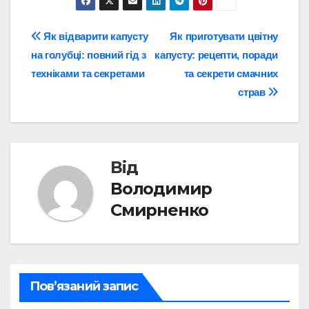
Навігація
Як відварити капусту
Як приготувати цвітну
на голубці: повний гід з
капусту: рецепти, поради
записів
техніками та секретами
та секрети смачних
страв
Від
Володимир
Смирненко
Пов’язаний запис