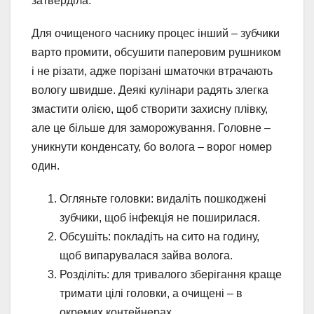
затверділа.
Для очищеного часнику процес інший – зубчики
варто промити, обсушити паперовим рушником
і не різати, адже порізані шматочки втрачають
вологу швидше. Деякі кулінари радять злегка
змастити олією, щоб створити захисну плівку,
але це більше для заморожування. Головне –
уникнути конденсату, бо волога – ворог номер
один.
Огляньте головки: видаліть пошкоджені
зубчики, щоб інфекція не поширилася.
Обсушіть: покладіть на сито на годину,
щоб випарувалася зайва волога.
Розділіть: для тривалого зберігання краще
тримати цілі головки, а очищені – в
окремих контейнерах.