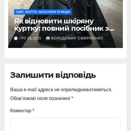
ОДЯГ, ВЗУТТЯ, АКСЕСУАРИ ТА МОДА
Як відновити шкіряну
куртку: повний посібник з
догляду та реставрації
ГРУ 19, 2025
ВОЛОДИМИР СМИРНЕНКО
Залишити відповідь
Ваша e-mail адреса не оприлюднюватиметься.
Обов’язкові поля позначені
*
Коментар
*