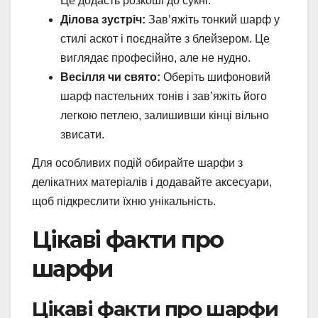
Це додасть розкоші до сукні.
Ділова зустріч:
Зав’яжіть тонкий шарф у
стилі аскот і поєднайте з блейзером. Це
виглядає професійно, але не нудно.
Весілля чи свято:
Оберіть шифоновий
шарф пастельних тонів і зав’яжіть його
легкою петлею, залишивши кінці вільно
звисати.
Для особливих подій обирайте шарфи з
делікатних матеріалів і додавайте аксесуари,
щоб підкреслити їхню унікальність.
Цікаві факти про
шарфи
Цікаві факти про шарфи