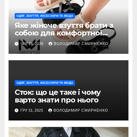
ОДЯГ, ВЗУТТЯ, АКСЕСУАРИ ТА МОДА
Яке жіноче взуття брати з
собою для комфортної
відпустки та скільки пар
ЧЕР 26, 2026
ВОЛОДИМИР СМИРНЕНКО
потрібно?
ОДЯГ, ВЗУТТЯ, АКСЕСУАРИ ТА МОДА
Сток: що це таке і чому
варто знати про нього
ГРУ 31, 2025
ВОЛОДИМИР СМИРНЕНКО