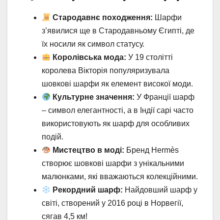
Стародавнє походження:
Шарфи
з’явилися ще в Стародавньому Єгипті, де
їх носили як символ статусу.
Королівська мода:
У 19 столітті
королева Вікторія популяризувала
шовкові шарфи як елемент високої моди.
Культурне значення:
У Франції шарф
– символ елегантності, а в Індії сарі часто
використовують як шарф для особливих
подій.
Мистецтво в моді:
Бренд Hermès
створює шовкові шарфи з унікальними
малюнками, які вважаються колекційними.
Рекордний шарф:
Найдовший шарф у
світі, створений у 2016 році в Норвегії,
сягав 4,5 км!