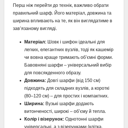
Перш ніж перейти до технік, важливо обрати
правильний шарф. Його матеріал, довжина та
ширина впливають на те, як він виглядатиме в
зав’язаному вигляді.
Матеріал:
Шовк і шифон ідеальні для
легких, елегантних вузлів, тоді як кашемір
чи вовна краще тримають об’ємні форми.
Бавовняні шарфи – універсальний вибір
для повсякденного образу.
Довжина:
Довгі шарфи (від 150 см)
підходять для складних вузлів, а короткі
(80–120 см) – для простих і компактних.
Ширина:
Вузькі шарфи додають
витонченості, широкі – об’єму й тепла.
Колір і візерунок:
Однотонні шарфи
універсальні, а з візерунками (клітка,