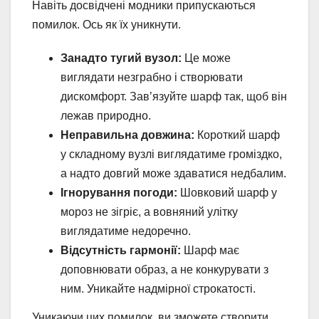
Навіть досвідчені модники припускаються
помилок. Ось як їх уникнути.
Занадто тугий вузол:
Це може
виглядати незграбно і створювати
дискомфорт. Зав’язуйте шарф так, щоб він
лежав природно.
Неправильна довжина:
Короткий шарф
у складному вузлі виглядатиме громіздко,
а надто довгий може здаватися недбалим.
Ігнорування погоди:
Шовковий шарф у
мороз не зігріє, а вовняний улітку
виглядатиме недоречно.
Відсутність гармонії:
Шарф має
доповнювати образ, а не конкурувати з
ним. Уникайте надмірної строкатості.
Уникаючи цих помилок, ви зможете створити