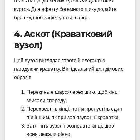
Шаль пасує до легких суконь чи джинсових
курток. Для ефекту богемного шику додайте
брошку, щоб зафіксувати шарф.
4. Аскот (Краватковий
вузол)
Цей вузол виглядає строго й елегантно,
нагадуючи краватку. Він ідеальний для ділових
образів.
Перекиньте шарф через шию, щоб кінці
звисали спереду.
Перехрестіть кінці, потім пропустіть один
під іншим, як при зав’язуванні краватки.
Затягніть вузол і розправте кінці, щоб
вони лежали рівно.