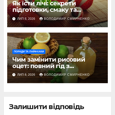
Як їсти лічі: секрети
підготовки, смаку та
корисного вживання
ЛИП 8, 2026
ВОЛОДИМИР СМИРНЕНКО
ПОРАДИ ТА ЛАЙФХАКИ
Чим замінити рисовий
оцет: повний гід з
альтернативами
ЛИП 8, 2026
ВОЛОДИМИР СМИРНЕНКО
Залишити відповідь