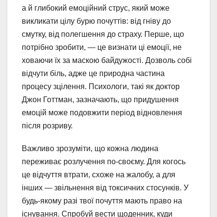
а й глибокий емоційний струс, який може
викликати цілу бурю почуттів: від гніву до
смутку, від полегшення до страху. Перше, що
потрібно зробити, — це визнати ці емоції, не
ховаючи їх за маскою байдужості. Дозволь собі
відчути біль, адже це природна частина
процесу зцілення. Психологи, такі як доктор
Джон Готтман, зазначають, що придушення
емоцій може подовжити період відновлення
після розриву.
Важливо зрозуміти, що кожна людина
переживає розлучення по-своєму. Для когось
це відчуття втрати, схоже на жалобу, а для
інших — звільнення від токсичних стосунків. У
будь-якому разі твої почуття мають право на
існування. Спробуй вести щоденник, куди