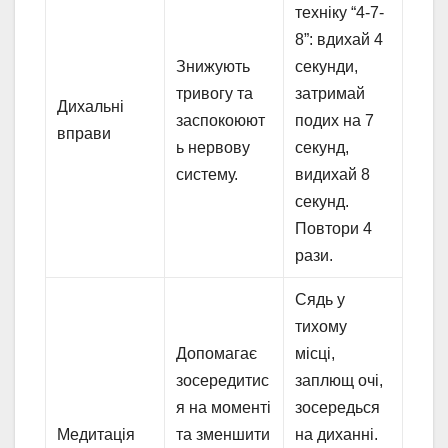
техніку “4-7-
8”: вдихай 4
Знижують
секунди,
тривогу та
затримай
Дихальні
заспокоюют
подих на 7
вправи
ь нервову
секунд,
систему.
видихай 8
секунд.
Повтори 4
рази.
Сядь у
тихому
Допомагає
місці,
зосередитис
заплющ очі,
я на моменті
зосередься
Медитація
та зменшити
на диханні.