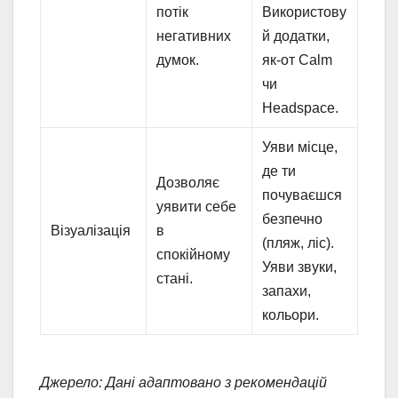
потік
Використову
негативних
й додатки,
думок.
як-от Calm
чи
Headspace.
Уяви місце,
де ти
Дозволяє
почуваєшся
уявити себе
безпечно
Візуалізація
в
(пляж, ліс).
спокійному
Уяви звуки,
стані.
запахи,
кольори.
Джерело: Дані адаптовано з рекомендацій