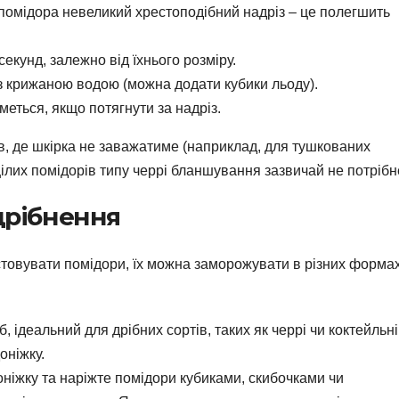
 помідора невеликий хрестоподібний надріз – це полегшить
секунд, залежно від їхнього розміру.
з крижаною водою (можна додати кубики льоду).
меться, якщо потягнути за надріз.
, де шкірка не заважатиме (наприклад, для тушкованих
цілих помідорів типу черрі бланшування зазвичай не потрібн
одрібнення
стовувати помідори, їх можна заморожувати в різних формах
 ідеальний для дрібних сортів, таких як черрі чи коктейльні
оніжку.
ніжку та наріжте помідори кубиками, скибочками чи