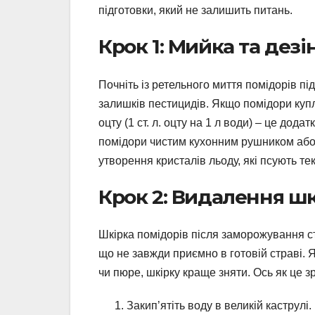
підготовки, який не залишить питань.
Крок 1: Мийка та дез
Почніть із ретельного миття помідорів п
залишків пестицидів. Якщо помідори купле
оцту (1 ст. л. оцту на 1 л води) – це дод
помідори чистим кухонним рушником або
утворення кристалів льоду, які псують тек
Крок 2: Видалення шк
Шкірка помідорів після заморожування с
що не завжди приємно в готовій страві. 
чи пюре, шкірку краще зняти. Ось як це
Закип’ятіть воду в великій каструлі.