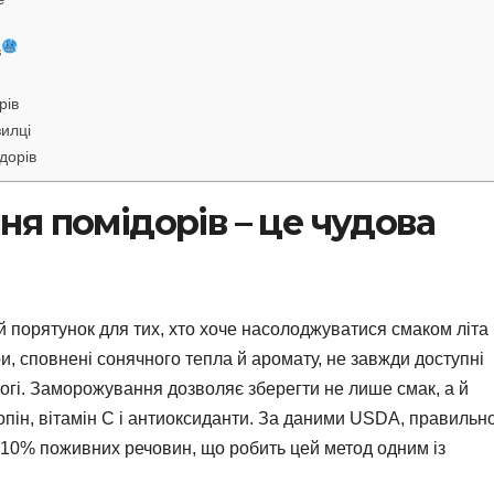
в
рів
зилці
дорів
я помідорів – це чудова
 порятунок для тих, хто хоче насолоджуватися смаком літа
ри, сповнені сонячного тепла й аромату, не завжди доступні
орогі. Заморожування дозволяє зберегти не лише смак, а й
копін, вітамін С і антиоксиданти. За даними USDA, правильн
10% поживних речовин, що робить цей метод одним із