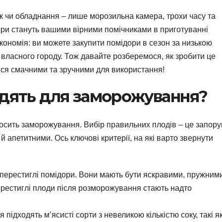
к чи обладнання – лише морозильна камера, трохи часу та
дори стануть вашими вірними помічниками в приготуванні
 економія: ви можете закупити помідори в сезон за низькою
 власного городу. Тож давайте розберемося, як зробити це
ся смачними та зручними для використання!
одять для заморожування?
сить заморожування. Вибір правильних плодів – це запору
й апетитними. Ось ключові критерії, на які варто звернути
 перестиглі помідори. Вони мають бути яскравими, пружним
Перестиглі плоди після розморожування стають надто
дходять м’ясисті сорти з невеликою кількістю соку, такі я