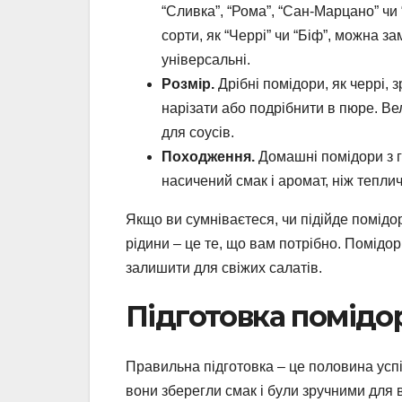
“Сливка”, “Рома”, “Сан-Марцано” чи 
сорти, як “Черрі” чи “Біф”, можна 
універсальні.
Розмір.
Дрібні помідори, як черрі, 
нарізати або подрібнити в пюре. Ве
для соусів.
Походження.
Домашні помідори з г
насичений смак і аромат, ніж теплич
Якщо ви сумніваєтеся, чи підійде помідор,
рідини – це те, що вам потрібно. Помідо
залишити для свіжих салатів.
Підготовка помідо
Правильна підготовка – це половина успі
вони зберегли смак і були зручними для