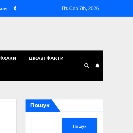
Пт. Сер 7th, 2026
акіяж без макіяжу»: як японська декоративна косметика зміни
ЙФХАКИ
ЦІКАВІ ФАКТИ
Пошук
Пошук