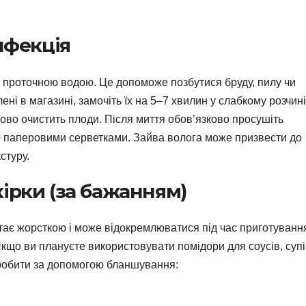
інфекція
ід проточною водою. Це допоможе позбутися бруду, пилу чи
ні в магазині, замочіть їх на 5–7 хвилин у слабкому розчині
атково очистить плоди. Після миття обов’язково просушіть
 паперовими серветками. Зайва волога може призвести до
стуру.
ірки (за бажанням)
тає жорсткою і може відокремлюватися під час приготуванн
Якщо ви плануєте використовувати помідори для соусів, суп
 зробити за допомогою бланшування: