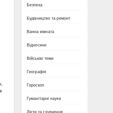
Безпека
Будівництво та ремонт
Ванна кімната
Відносини
Військіві теми
Географія
я,
Гороскоп
ів
Гуманітарні науки
Дієти та схуднення