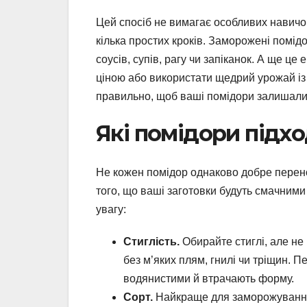
Цей спосіб не вимагає особливих навичо
кілька простих кроків. Заморожені помі
соусів, супів, рагу чи запіканок. А ще це
ціною або використати щедрий урожай із
правильно, щоб ваші помідори залишали
Які помідори підх
Не кожен помідор однаково добре перено
того, що ваші заготовки будуть смачними 
увагу:
Стиглість.
Обирайте стиглі, але не
без м’яких плям, гнилі чи тріщин. 
водянистими й втрачають форму.
Сорт.
Найкраще для заморожування пі