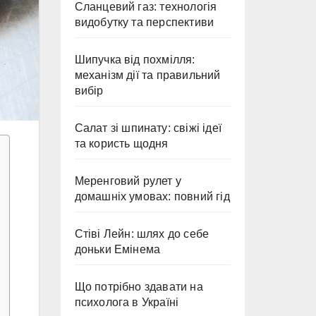
Сланцевий газ: технологія
видобутку та перспективи
Шипучка від похмілля:
механізм дії та правильний
вибір
Салат зі шпинату: свіжі ідеї
та користь щодня
Меренговий рулет у
домашніх умовах: повний гід
Стіві Лейн: шлях до себе
доньки Емінема
Що потрібно здавати на
психолога в Україні