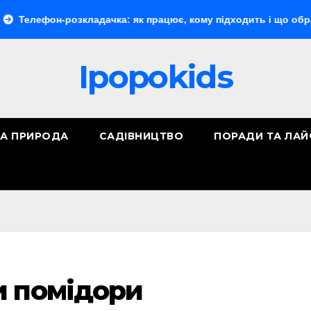
-розкладачка: як працює, кому підходить і що обрати
«М
Ipopokids
ТА ПРИРОДА
САДІВНИЦТВО
ПОРАДИ ТА ЛА
и помідори