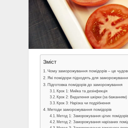
Зміст
Чому заморожування помідорів – це чудов
Які помідори підходять для заморожуванн
Підготовка помідорів до заморожування
Крок 1: Мийка та дезінфекція
Крок 2: Видалення шкірки (за бажанням)
Крок 3: Нарізка чи подрібнення
Методи заморожування помідорів
Метод 1: Заморожування цілих помідорі
Метод 2: Заморожування нарізаних помі
Метод 3: Заморожування томатного пюр