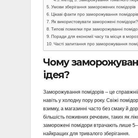
Умови зберігання заморожених помідорів
Цікаві факти про заморожування помідорі
Як використовувати заморожені помідори?
Типові помилки при заморожуванні помідо
Поради для економії часу та місця в моро
Часті запитання про заморожування помі
Чому заморожуванн
ідея?
Заморожування помідорів – це справжній
навіть у холодну пору року. Свіжі помідо
взимку, а магазинні часто без смаку й д
більшість поживних речовин, таких як лі
заморожені помідори втрачають лише 5–
найкращих для тривалого зберігання.