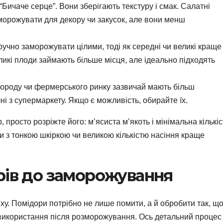
“Бичаче серце”. Вони зберігають текстуру і смак. Салатні
заморожувати для декору чи закусок, але вони менш
зручно заморожувати цілими, тоді як середні чи великі краще
ликі плоди займають більше місця, але ідеально підходять
ороду чи фермерського ринку зазвичай мають більш
ні з супермаркету. Якщо є можливість, обирайте їх.
 просто розріжте його: м’ясиста м’якоть і мінімальна кількіс
ри з тонкою шкіркою чи великою кількістю насіння краще
рів до заморожування
ху. Помідори потрібно не лише помити, а й обробити так, щ
 використання після розморожування. Ось детальний процес