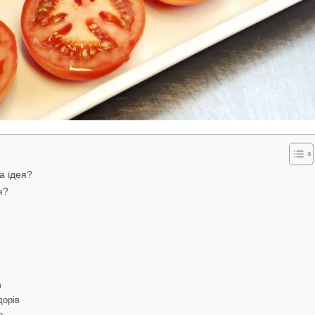
а ідея?
я?
в
дорів
е