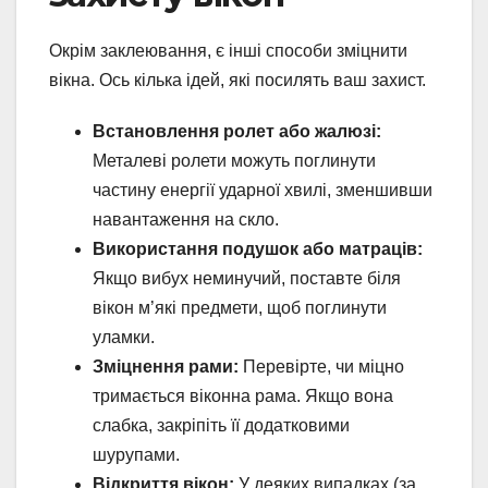
Окрім заклеювання, є інші способи зміцнити
вікна. Ось кілька ідей, які посилять ваш захист.
Встановлення ролет або жалюзі:
Металеві ролети можуть поглинути
частину енергії ударної хвилі, зменшивши
навантаження на скло.
Використання подушок або матраців:
Якщо вибух неминучий, поставте біля
вікон м’які предмети, щоб поглинути
уламки.
Зміцнення рами:
Перевірте, чи міцно
тримається віконна рама. Якщо вона
слабка, закріпіть її додатковими
шурупами.
Відкриття вікон:
У деяких випадках (за