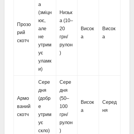
а
(зміцн
Низьк
ює,
а (10–
Прозо
але
20
Висок
Висок
рий
не
грн/
а
а
скотч
утрим
рулон
ує
)
уламк
и)
Сере
Сере
дня
дня
Армо
(добр
(50–
Висок
Серед
ваний
е
100
а
ня
скотч
утрим
грн/
ує
рулон
скло)
)