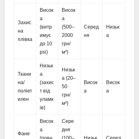
Висок
Висок
а
а
Захис
(витр
(500–
Серед
Низьк
на
имує
2000
ня
а
плівка
до 10
грн/
psi)
м²)
Низьк
Низьк
Ткани
а
а (20–
на/
(захис
Висок
Висок
50
поліет
т від
а
а
грн/
илен
уламк
м²)
ів)
Висок
Сере
а
дня
Фане
(повн
(100–
Низьк
Серед