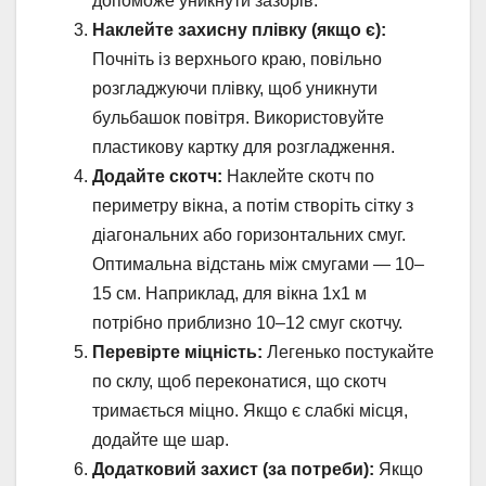
допоможе уникнути зазорів.
Наклейте захисну плівку (якщо є):
Почніть із верхнього краю, повільно
розгладжуючи плівку, щоб уникнути
бульбашок повітря. Використовуйте
пластикову картку для розгладження.
Додайте скотч:
Наклейте скотч по
периметру вікна, а потім створіть сітку з
діагональних або горизонтальних смуг.
Оптимальна відстань між смугами — 10–
15 см. Наприклад, для вікна 1х1 м
потрібно приблизно 10–12 смуг скотчу.
Перевірте міцність:
Легенько постукайте
по склу, щоб переконатися, що скотч
тримається міцно. Якщо є слабкі місця,
додайте ще шар.
Додатковий захист (за потреби):
Якщо