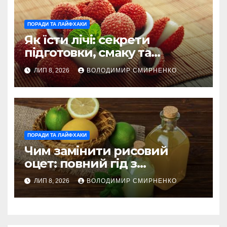
ПОРАДИ ТА ЛАЙФХАКИ
Як їсти лічі: секрети
підготовки, смаку та
корисного вживання
ЛИП 8, 2026
ВОЛОДИМИР СМИРНЕНКО
ПОРАДИ ТА ЛАЙФХАКИ
Чим замінити рисовий
оцет: повний гід з
альтернативами
ЛИП 8, 2026
ВОЛОДИМИР СМИРНЕНКО