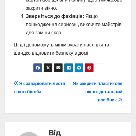
закрити вікно.
Зверніться до фахівців:
Якщо
пошкодження серйозні, викличте майстрів
для заміни скла.
Ці дії допоможуть мінімізувати наслідки та
швидко відновити безпеку в домі.
Навігація
Як заварювати листя
Як закрити пластикове
гінкго білоба
вікно: детальний
записів
посібник
Від