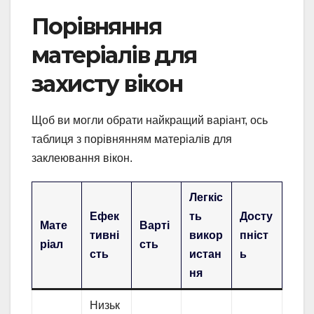
Порівняння
матеріалів для
захисту вікон
Щоб ви могли обрати найкращий варіант, ось
таблиця з порівнянням матеріалів для
заклеювання вікон.
Легкіс
Ефек
ть
Досту
Мате
Варті
тивні
викор
пніст
ріал
сть
сть
истан
ь
ня
Низьк