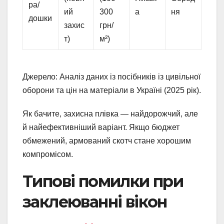
ра/
ий
300
а
ня
дошки
захис
грн/
т)
м²)
Джерело: Аналіз даних із посібників із цивільної
оборони та цін на матеріали в Україні (2025 рік).
Як бачите, захисна плівка — найдорожчий, але
й найефективніший варіант. Якщо бюджет
обмежений, армований скотч стане хорошим
компромісом.
Типові помилки при
заклеюванні вікон