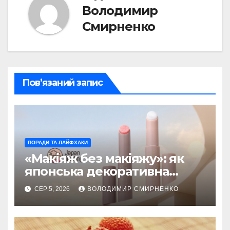
Володимир
Смирненко
Пов’язаний запис
ПОРАДИ ТА ЛАЙФХАКИ
«Макіяж без макіяжу»: як
японська декоративна
косметика змінила beauty
СЕР 5, 2026
ВОЛОДИМИР СМИРНЕНКО
тренди