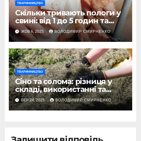
ТВАРИННИЦТВО
Скільки тривають пологи у
свині: від 1 до 5 годин та
фактори
ЖОВ 6, 2025
ВОЛОДИМИР СМИРНЕНКО
ТВАРИННИЦТВО
Сіно та солома: різниця у
складі, використанні та
вигляді
ВЕР 24, 2025
ВОЛОДИМИР СМИРНЕНКО
Залишити відповідь