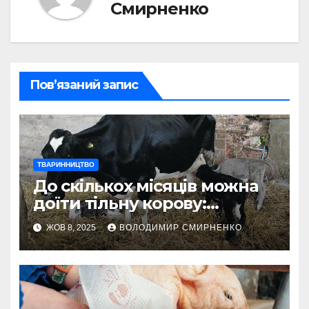
Смирненко
Пов’язаний запис
ТВАРИННИЦТВО
До скількох місяців можна
доїти тільну корову:
рекомендації ветеринарів
ЖОВ 8, 2025
ВОЛОДИМИР СМИРНЕНКО