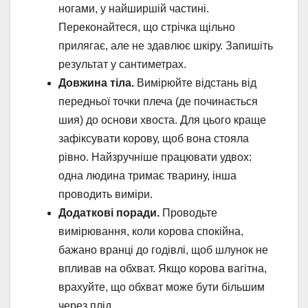
ногами, у найширшій частині.
Переконайтеся, що стрічка щільно
прилягає, але не здавлює шкіру. Запишіть
результат у сантиметрах.
Довжина тіла.
Вимірюйте відстань від
передньої точки плеча (де починається
шия) до основи хвоста. Для цього краще
зафіксувати корову, щоб вона стояла
рівно. Найзручніше працювати удвох:
одна людина тримає тварину, інша
проводить виміри.
Додаткові поради.
Проводьте
вимірювання, коли корова спокійна,
бажано вранці до годівлі, щоб шлунок не
впливав на обхват. Якщо корова вагітна,
врахуйте, що обхват може бути більшим
через плід.