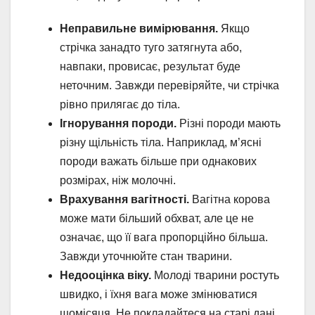
Неправильне вимірювання.
Якщо
стрічка занадто туго затягнута або,
навпаки, провисає, результат буде
неточним. Завжди перевіряйте, чи стрічка
рівно прилягає до тіла.
Ігнорування породи.
Різні породи мають
різну щільність тіла. Наприклад, м’ясні
породи важать більше при однакових
розмірах, ніж молочні.
Врахування вагітності.
Вагітна корова
може мати більший обхват, але це не
означає, що її вага пропорційно більша.
Завжди уточнюйте стан тварини.
Недооцінка віку.
Молоді тварини ростуть
швидко, і їхня вага може змінюватися
щомісяця. Не покладайтеся на старі дані.