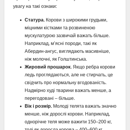
увагу на такі ознаки:
Статура.
Корови з широкими грудьми,
міцними кістками та розвиненою
мускулатурою зазвичай важать більше.
Наприклад, м’ясні породи, такі як
Абердин-ангус, виглядають масивніше,
ніж молочні, як Голштинська.
Жировий прошарок.
Якщо ребра корови
ледь проглядаються, але не стирчать, це
свідчить про нормальну вгодованість.
Надмірно худі тварини важать менше, а
перегодовані – більше.
Вік і розмір.
Молоді телята важать значно
менше, ніж дорослі корови. Наприклад,
однорічне теля може важити 150–200 кг,
тоді як доросла корова – 400–600 кг.