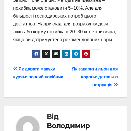
Звісно, точність цих методів не ідеальна –
похибка може становити 5–10%. Але для
більшості господарських потреб цього
достатньо. Наприклад, для розрахунку дози
ліків або корму похибка в 20–30 кг не критична,
якщо ви дотримуєтеся рекомендованих норм.
Навігація
Як давати макуху
Як заварити льон для
курям: повний посібник
корови: детальна
записів
інструкція
Від
Володимир