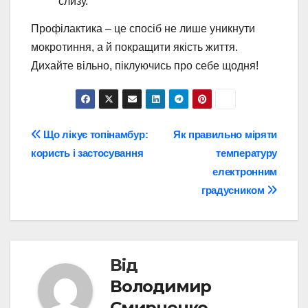
слизу.
Профілактика – це спосіб не лише уникнути
мокротиння, а й покращити якість життя.
Дихайте вільно, піклуючись про себе щодня!
Навігація
Що лікує топінамбур:
Як правильно міряти
користь і застосування
температуру
записів
електронним
градусником
Від
Володимир
Смирненко