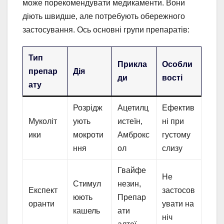
може порекомендувати медикаменти. Вони
діють швидше, але потребують обережного
застосування. Ось основні групи препаратів:
Тип
Прикла
Особли
препар
Дія
ди
вості
ату
Розрідж
Ацетилц
Ефектив
Муколіт
ують
истеїн,
ні при
ики
мокроти
Амброкс
густому
ння
ол
слизу
Гвайфе
Не
Стимул
незин,
Експект
застосов
юють
Препар
оранти
увати на
кашель
ати
ніч