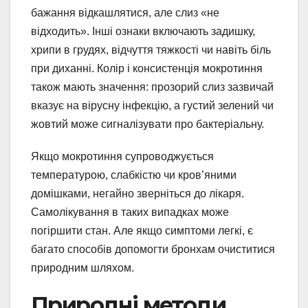
бажання відкашлятися, але слиз «не
відходить». Інші ознаки включають задишку,
хрипи в грудях, відчуття тяжкості чи навіть біль
при диханні. Колір і консистенція мокротиння
також мають значення: прозорий слиз зазвичай
вказує на вірусну інфекцію, а густий зелений чи
жовтий може сигналізувати про бактеріальну.
Якщо мокротиння супроводжується
температурою, слабкістю чи кров’яними
домішками, негайно зверніться до лікаря.
Самолікування в таких випадках може
погіршити стан. Але якщо симптоми легкі, є
багато способів допомогти бронхам очиститися
природним шляхом.
Природні методи