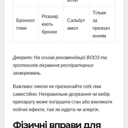
алтеї
Тільки
Розшир
Бронхол
Сальбут
за
юють
ітики
амол
признач
бронхи
енням
Джерело: На основі рекомендацій ВООЗ та
протоколів лікування респіраторних
захворювань.
Важливо: ніколи не призначайте собі ліки
самостійно. Неправильне дозування чи вибір
препарату може погіршити стан або викликати
побічні ефекти, такі як нудота чи алергія.
Фізичні вправи для