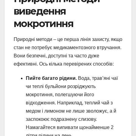
виведення
мокротиння
Природні методи – це перша лінія захисту, якщо
стан не потребує медикаментозного втручання.
Вони безпечні, доступні та часто дуже
ефективні. Ось кілька перевірених способів:
Пийте багато рідини.
Вода, трав’яні чаї
чи теплі бульйони розріджують
мокротиння, полегшуючи його
відходження. Наприклад, теплий чай з
медом і лимоном не лише зволожує, а й
заспокоює подразнену слизову.
Намагайтеся випивати щонайменше 2
літри рідини на день.