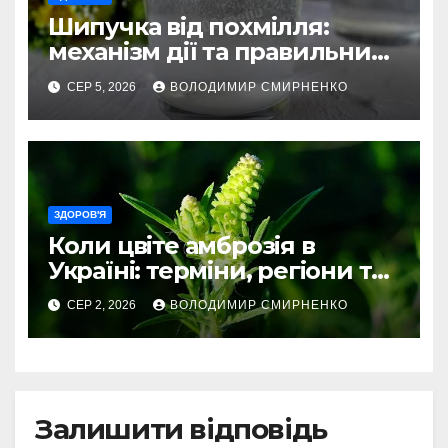
Шипучка від похмілля:
механізм дії та правильний
вибір
СЕР 5, 2026
ВОЛОДИМИР СМИРНЕНКО
ЗДОРОВ'Я
Коли цвіте амброзія в
Україні: терміни, регіони та
ризики
СЕР 2, 2026
ВОЛОДИМИР СМИРНЕНКО
Залишити відповідь