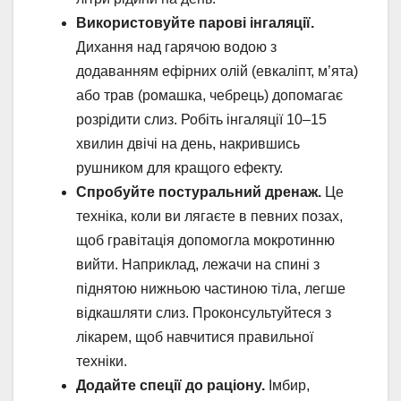
Використовуйте парові інгаляції.
Дихання над гарячою водою з
додаванням ефірних олій (евкаліпт, м’ята)
або трав (ромашка, чебрець) допомагає
розрідити слиз. Робіть інгаляції 10–15
хвилин двічі на день, накрившись
рушником для кращого ефекту.
Спробуйте постуральний дренаж.
Це
техніка, коли ви лягаєте в певних позах,
щоб гравітація допомогла мокротинню
вийти. Наприклад, лежачи на спині з
піднятою нижньою частиною тіла, легше
відкашляти слиз. Проконсультуйтеся з
лікарем, щоб навчитися правильної
техніки.
Додайте спеції до раціону.
Імбир,