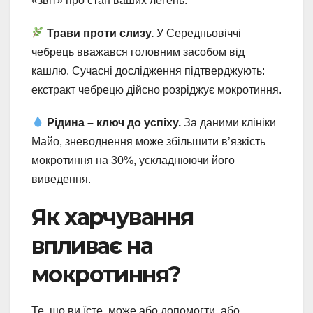
«звіт» про стан ваших легень.
Трави проти слизу.
У Середньовіччі
чебрець вважався головним засобом від
кашлю. Сучасні дослідження підтверджують:
екстракт чебрецю дійсно розріджує мокротиння.
Рідина – ключ до успіху.
За даними клініки
Майо, зневоднення може збільшити в’язкість
мокротиння на 30%, ускладнюючи його
виведення.
Як харчування
впливає на
мокротиння?
Те, що ви їсте, може або допомогти, або