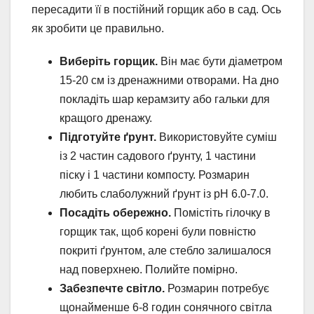
пересадити її в постійний горщик або в сад. Ось
як зробити це правильно.
Виберіть горщик.
Він має бути діаметром
15-20 см із дренажними отворами. На дно
покладіть шар керамзиту або гальки для
кращого дренажу.
Підготуйте ґрунт.
Використовуйте суміш
із 2 частин садового ґрунту, 1 частини
піску і 1 частини компосту. Розмарин
любить слаболужний ґрунт із pH 6.0-7.0.
Посадіть обережно.
Помістіть гілочку в
горщик так, щоб корені були повністю
покриті ґрунтом, але стебло залишалося
над поверхнею. Полийте помірно.
Забезпечте світло.
Розмарин потребує
щонайменше 6-8 годин сонячного світла