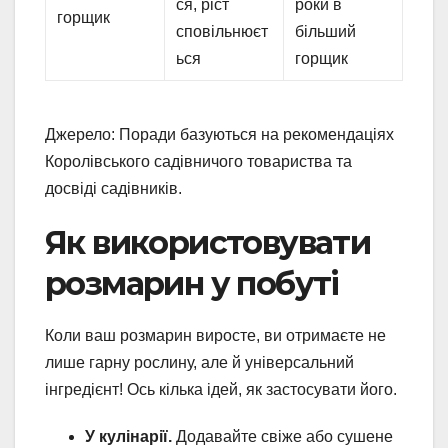
ся, ріст
роки в
горщик
сповільнюєт
більший
ься
горщик
Джерело: Поради базуються на рекомендаціях
Королівського садівничого товариства та
досвіді садівників.
Як використовувати
розмарин у побуті
Коли ваш розмарин виросте, ви отримаєте не
лише гарну рослину, але й універсальний
інгредієнт! Ось кілька ідей, як застосувати його.
У кулінарії.
Додавайте свіже або сушене