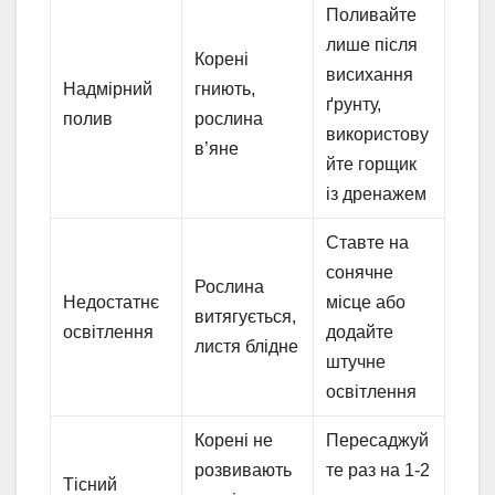
Поливайте
лише після
Корені
висихання
Надмірний
гниють,
ґрунту,
полив
рослина
використову
в’яне
йте горщик
із дренажем
Ставте на
сонячне
Рослина
Недостатнє
місце або
витягується,
освітлення
додайте
листя блідне
штучне
освітлення
Корені не
Пересаджуй
розвивають
те раз на 1-2
Тісний