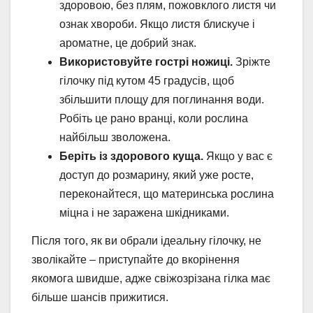
здоровою, без плям, пожовклого листя чи
ознак хвороби. Якщо листя блискуче і
ароматне, це добрий знак.
Використовуйте гострі ножиці.
Зріжте
гілочку під кутом 45 градусів, щоб
збільшити площу для поглинання води.
Робіть це рано вранці, коли рослина
найбільш зволожена.
Беріть із здорового куща.
Якщо у вас є
доступ до розмарину, який уже росте,
переконайтеся, що материнська рослина
міцна і не заражена шкідниками.
Після того, як ви обрали ідеальну гілочку, не
зволікайте – приступайте до вкорінення
якомога швидше, адже свіжозрізана гілка має
більше шансів прижитися.