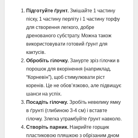
Підготуйте ґрунт.
Змішайте 1 частину
піску, 1 частину перліту і 1 частину торфу
для створення легкого, добре
дренованого субстрату. Можна також
використовувати готовий ґрунт для
кактусів.
Обробіть гілочку.
Занурте зріз гілочки в
порошок для вкорінення (наприклад,
“Корневін”), щоб стимулювати ріст
коренів. Це не обов’язково, але підвищує
шанси на успіх.
Посадіть гілочку.
Зробіть невелику ямку
в ґрунті (глибиною 3-4 см) і вставте
гілочку. Злегка утрамбуйте ґрунт навколо.
Створіть парник.
Накрийте горщик
пластиковою пляшкою з обрізаним дном