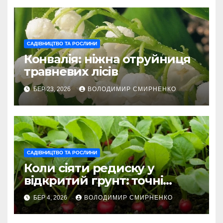
САДІВНИЦТВО ТА РОСЛИНИ
Конвалія: ніжна отруйниця
травневих лісів
БЕР 23, 2026
ВОЛОДИМИР СМИРНЕНКО
САДІВНИЦТВО ТА РОСЛИНИ
Коли сіяти редиску у
відкритий грунт: точні
терміни 2026
БЕР 4, 2026
ВОЛОДИМИР СМИРНЕНКО