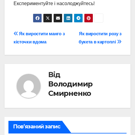
Експериментуйте і насолоджуйтесь!
Навігація
Як виростити манго з
Як виростити розу з
кісточки вдома
букета в картоплі
записів
Від
Володимир
Смирненко
Пов’язаний запис