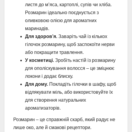
листя до м’яса, картоплі, супів чи хліба.
Розмарин ідеально поєднується з
оливковою олією для ароматних
маринадів.
Для здоров’я.
Заваріть чай із кількох
гілочок розмарину, щоб заспокоїти нерви
або покращити травлення.
У косметиці.
Зробіть настій із розмарину
для ополіскування волосся – це зміцнює
локони і додає блиску.
Для дому.
Покладіть гілочки в шафу, щоб
відлякувати міль, або використовуйте їх
для створення натуральних
ароматизаторів.
Розмарин – це справжній скарб, який радує не
лише око, але й смакові рецептори.