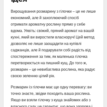
Вирощування розмарину з гілочки – це не лише
економний, але й захоплюючий спосіб
отримати ароматну рослину прямо у себе
вдома. Уявіть: свіжий, пряний аромат на вашій
кухні, який ви виростили власноруч! Цей метод
дозволяє не лише заощадити на купівлі
саджанців, але й подарувати собі радість від
спостереження за тим, як маленька гілочка
перетворюється на пишний кущ. До того ж,
розмарин – це невибаглива рослина, яка радує
своєю зеленню цілий рік.
Розмарин із гілочки має ще одну перевагу: ви
точно знаєте, звідки походить ваша рослина.
Якщо ви взяли гілочку з куща знайомих або з
власного саду, це гарантує, що вона здорова і