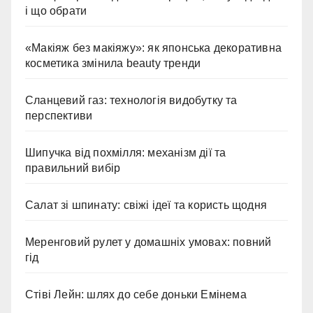
і що обрати
«Макіяж без макіяжу»: як японська декоративна
косметика змінила beauty тренди
Сланцевий газ: технологія видобутку та
перспективи
Шипучка від похмілля: механізм дії та
правильний вибір
Салат зі шпинату: свіжі ідеї та користь щодня
Меренговий рулет у домашніх умовах: повний
гід
Стіві Лейн: шлях до себе доньки Емінема