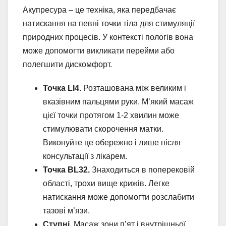
Акупресура – це техніка, яка передбачає
натискання на певні точки тіла для стимуляції
природних процесів. У контексті пологів вона
може допомогти викликати перейми або
полегшити дискомфорт.
Точка LI4.
Розташована між великим і
вказівним пальцями руки. М’який масаж
цієї точки протягом 1-2 хвилин може
стимулювати скорочення матки.
Виконуйте це обережно і лише після
консультації з лікарем.
Точка BL32.
Знаходиться в поперековій
області, трохи вище крижів. Легке
натискання може допомогти розслабити
тазові м’язи.
Ступні.
Масаж зони п’ят і внутрішньої