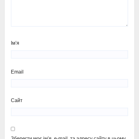
Ім'я
Email
Сайт
Зберегти моє ім'я, e-mail, та адресу сайту в цьому