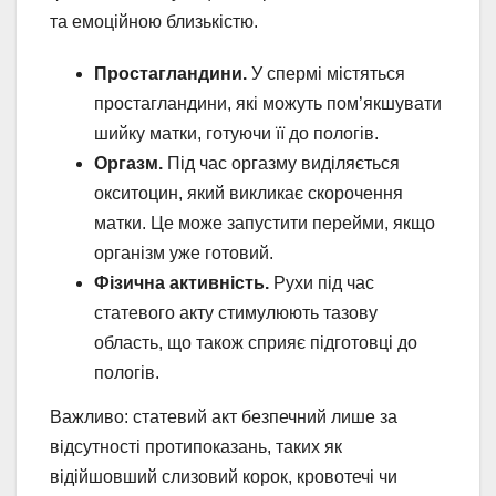
та емоційною близькістю.
Простагландини.
У спермі містяться
простагландини, які можуть пом’якшувати
шийку матки, готуючи її до пологів.
Оргазм.
Під час оргазму виділяється
окситоцин, який викликає скорочення
матки. Це може запустити перейми, якщо
організм уже готовий.
Фізична активність.
Рухи під час
статевого акту стимулюють тазову
область, що також сприяє підготовці до
пологів.
Важливо: статевий акт безпечний лише за
відсутності протипоказань, таких як
відійшовший слизовий корок, кровотечі чи