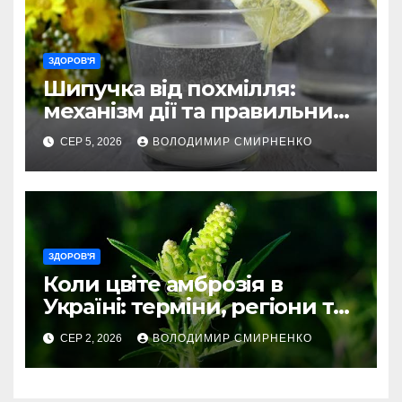
ЗДОРОВ'Я
Шипучка від похмілля:
механізм дії та правильний
вибір
СЕР 5, 2026
ВОЛОДИМИР СМИРНЕНКО
ЗДОРОВ'Я
Коли цвіте амброзія в
Україні: терміни, регіони та
ризики
СЕР 2, 2026
ВОЛОДИМИР СМИРНЕНКО