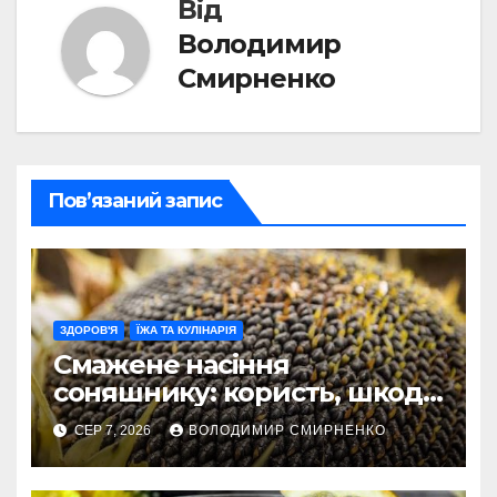
Від
Володимир
Смирненко
Пов’язаний запис
ЗДОРОВ'Я
ЇЖА ТА КУЛІНАРІЯ
Смажене насіння
соняшнику: користь, шкода
та секрети приготування
СЕР 7, 2026
ВОЛОДИМИР СМИРНЕНКО