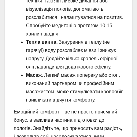
техніки, такі як глибоке дихання або
візуалізація пологів, допомагають
розслабитися і налаштуватися на позитив.
Спробуйте медитацію протягом 10-15
хвилин щодня.
Тепла ванна.
Занурення в теплу (не
гарячу!) воду розслабляє м’язи і знижує
напругу. Додайте кілька крапель ефірної
олії лаванди для додаткового ефекту.
Масаж.
Легкий масаж попереку або стоп,
виконаний партнером чи професійним
масажистом, може стимулювати кровообіг
і викликати відчуття комфорту.
Емоційний комфорт – це не просто приємний
бонус, а важлива частина підготовки до
пологів. Знайдіть те, що приносить вам радість,
і дозвольте собі насолоджуватися цими