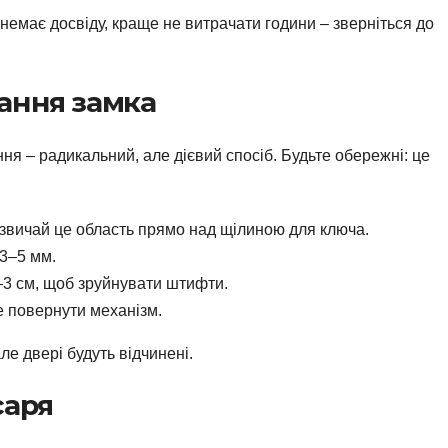
немає досвіду, краще не витрачати години – зверніться до
ання замка
я – радикальний, але дієвий спосіб. Будьте обережні: це
азвичай це область прямо над щілиною для ключа.
 3–5 мм.
–3 см, щоб зруйнувати штифти.
те повернути механізм.
ле двері будуть відчинені.
саря