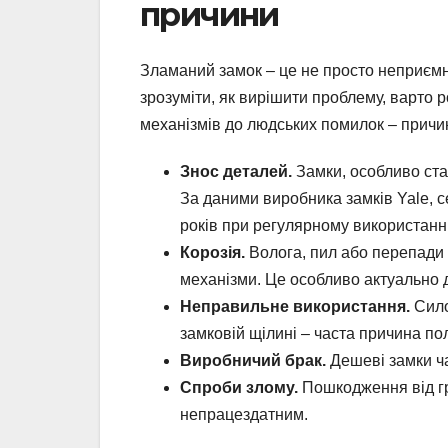
причини
Зламаний замок – це не просто неприємні
зрозуміти, як вирішити проблему, варто р
механізмів до людських помилок – причин
Знос деталей.
Замки, особливо ста
За даними виробника замків Yale, 
років при регулярному використанні
Корозія.
Волога, пил або перепади т
механізми. Це особливо актуально 
Неправильне використання.
Сило
замковій щілині – часта причина по
Виробничий брак.
Дешеві замки ча
Спроби злому.
Пошкодження від гр
непрацездатним.