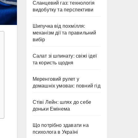
Сланцевий газ: технологія
видобутку та перспективи
Шипучка від похмілля:
механізм дії та правильний
вибір
Салат зі шпинату: свіжі ідеї
та користь щодня
Меренговий рулет у
домашніх умовах: повний гід
Стіві Лейн: шлях до себе
доньки Емінема
Що потрібно здавати на
психолога в Україні