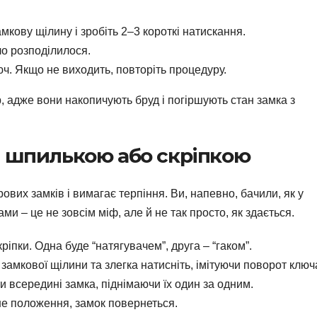
мкову щілину і зробіть 2–3 короткі натискання.
о розподілилося.
. Якщо не виходить, повторіть процедуру.
 адже вони накопичують бруд і погіршують стан замка з
я шпилькою або скріпкою
ових замків і вимагає терпіння. Ви, напевно, бачили, як у
и – це не зовсім міф, але й не так просто, як здається.
кріпки. Одна буде “натягувачем”, друга – “гаком”.
замкової щілини та злегка натисніть, імітуючи поворот ключ
всередині замка, піднімаючи їх один за одним.
не положення, замок повернеться.