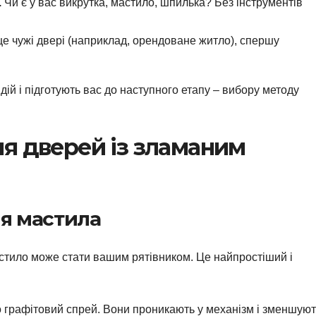
.
Чи є у вас викрутка, мастило, шпилька? Без інструментів
е чужі двері (наприклад, орендоване житло), спершу
дій і підготують вас до наступного етапу – вибору методу
я дверей із зламаним
ня мастила
астило може стати вашим рятівником. Це найпростіший і
 графітовий спрей. Вони проникають у механізм і зменшуют