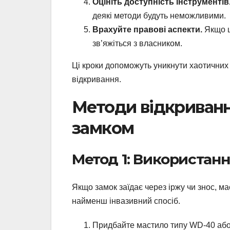
Оцініть доступність інструментів
деякі методи будуть неможливими.
Врахуйте правові аспекти.
Якщо ц
зв’яжіться з власником.
Ці кроки допоможуть уникнути хаотичних 
відкривання.
Методи відкриванн
замком
Метод 1: Використан
Якщо замок заїдає через іржу чи знос, м
найменш інвазивний спосіб.
Придбайте мастило типу WD-40 або