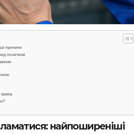
ші причини
ред початком
замком
іпкою
 замка
ти?
зламатися: найпоширеніші