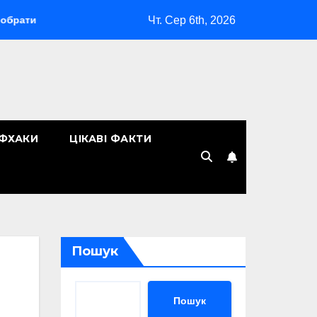
Чт. Сер 6th, 2026
«Макіяж без макіяжу»: як японська декоративна косметика 
ЙФХАКИ
ЦІКАВІ ФАКТИ
Пошук
Пошук