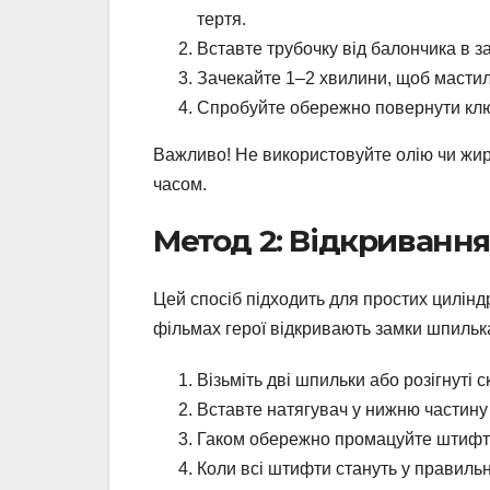
тертя.
Вставте трубочку від балончика в за
Зачекайте 1–2 хвилини, щоб мастил
Спробуйте обережно повернути ключ
Важливо! Не використовуйте олію чи жир,
часом.
Метод 2: Відкриванн
Цей спосіб підходить для простих циліндр
фільмах герої відкривають замки шпилькам
Візьміть дві шпильки або розігнуті с
Вставте натягувач у нижню частину 
Гаком обережно промацуйте штифти 
Коли всі штифти стануть у правиль