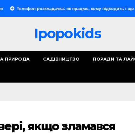
ефон-розкладачка: як працює, кому підходить і що обрати
Ipopokids
ТА ПРИРОДА
САДІВНИЦТВО
ПОРАДИ ТА ЛА
вері, якщо зламався