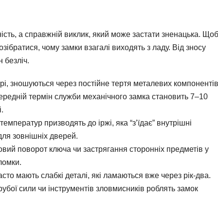
сть, а справжній виклик, який може застати зненацька. Що
озібратися, чому замки взагалі виходять з ладу. Від зносу
 безліч.
рі, зношуються через постійне тертя металевих компонентів
середній термін служби механічного замка становить 7–10
.
емператур призводять до іржі, яка “з’їдає” внутрішні
для зовнішніх дверей.
вий поворот ключа чи застрягання сторонніх предметів у
ломки.
сто мають слабкі деталі, які ламаються вже через рік-два.
убої сили чи інструментів зловмисників роблять замок