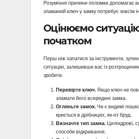
Розуміння причини поломки допомагає в
зламаний ключ у замку потребує зовсім ін
Оцінюємо ситуацію
початком
Перш ніж хапатися за інструменти, зупин
ситуацію, залишивши вас із розтрощеним 
зробити.
Перевірте ключ.
Якщо ключ не пове
зламати його всередині замка.
Огляньте замок.
Чи є видимі пошко
криється в дрібницях, як-от бруд.
Визначте тип замка.
Циліндрові, су
способи відкривання.