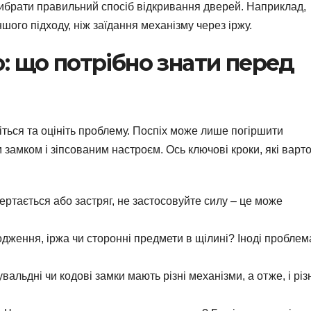
ибрати правильний спосіб відкривання дверей. Наприклад,
шого підходу, ніж заїдання механізму через іржу.
: що потрібно знати перед
іться та оцініть проблему. Поспіх може лише погіршити
замком і зіпсованим настроєм. Ось ключові кроки, які варт
ртається або застряг, не застосовуйте силу – це може
дження, іржа чи сторонні предмети в щілині? Іноді проблем
вальдні чи кодові замки мають різні механізми, а отже, і різ