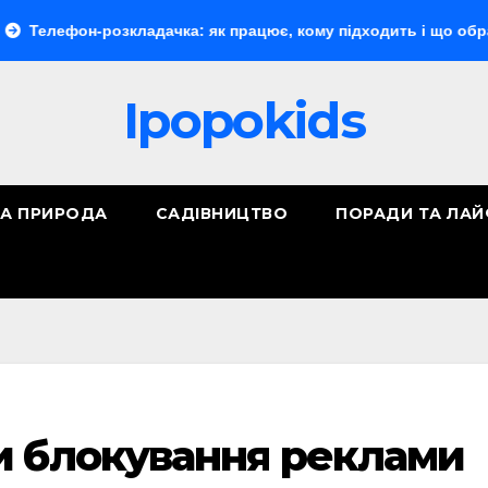
н-розкладачка: як працює, кому підходить і що обрати
«
Ipopokids
ТА ПРИРОДА
САДІВНИЦТВО
ПОРАДИ ТА ЛА
и блокування реклами