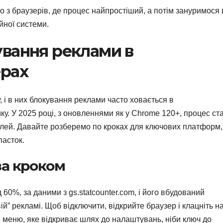
 з браузерів, де процес найпростіший, а потім зануримося 
йної системи.
вання реклами в
ерах
, і в них блокування реклами часто ховається в
ку. У 2025 році, з оновленнями як у Chrome 120+, процес ст
талей. Давайте розберемо по кроках для ключових платформ,
пасток.
за кроком
60%, за даними з gs.statcounter.com, і його вбудований
й” рекламі. Щоб відключити, відкрийте браузер і клацніть н
е меню, яке відкриває шлях до налаштувань, ніби ключ до