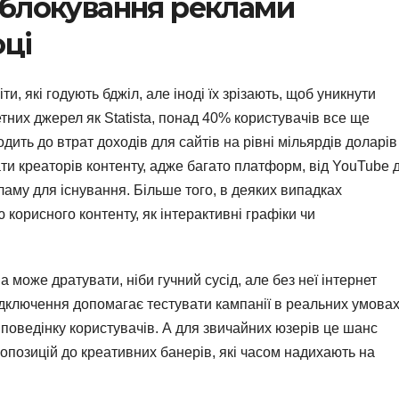
 блокування реклами
оці
ти, які годують бджіл, але іноді їх зрізають, щоб уникнути
тетних джерел як Statista, понад 40% користувачів все ще
ить до втрат доходів для сайтів на рівні мільярдів доларів
ти креаторів контенту, адже багато платформ, від YouTube 
аму для існування. Більше того, в деяких випадках
орисного контенту, як інтерактивні графіки чи
а може дратувати, ніби гучний сусід, але без неї інтернет
ідключення допомагає тестувати кампанії в реальних умовах
поведінку користувачів. А для звичайних юзерів це шанс
ропозицій до креативних банерів, які часом надихають на