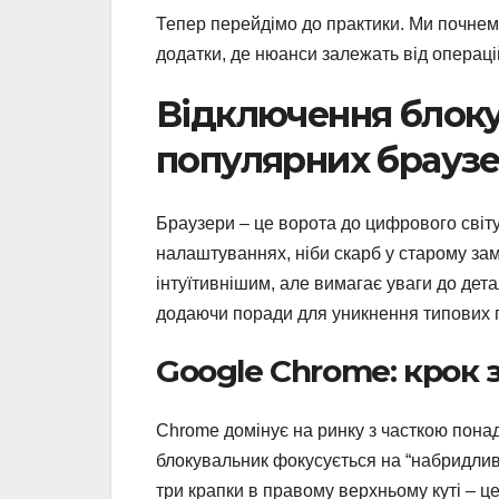
Тепер перейдімо до практики. Ми почнемо
додатки, де нюанси залежать від операці
Відключення блоку
популярних брауз
Браузери – це ворота до цифрового світу
налаштуваннях, ніби скарб у старому зам
інтуїтивнішим, але вимагає уваги до де
додаючи поради для уникнення типових 
Google Chrome: крок 
Chrome домінує на ринку з часткою понад 
блокувальник фокусується на “набридливі
три крапки в правому верхньому куті – ц