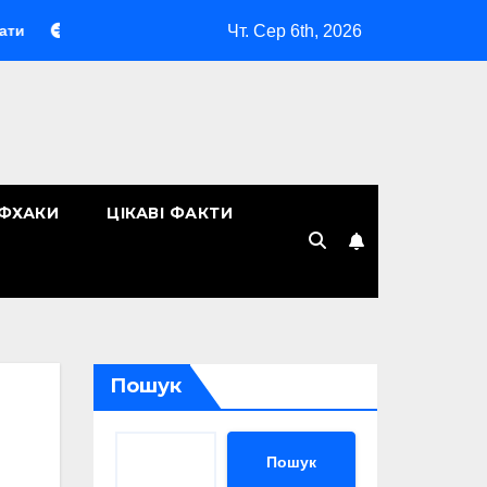
Чт. Сер 6th, 2026
Макіяж без макіяжу»: як японська декоративна косметика змін
ЙФХАКИ
ЦІКАВІ ФАКТИ
Пошук
Пошук