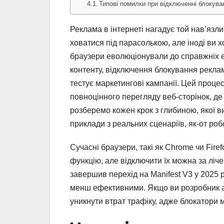
Типові помилки при відключенні блокув
Реклама в інтернеті нагадує той нав’яз
ховатися під парасолькою, але іноді ви хо
браузери еволюціонували до справжніх 
контенту, відключення блокування реклам
тестує маркетингові кампанії. Цей процес
повноцінного перегляду веб-сторінок, д
розберемо кожен крок з глибиною, якої в
приклади з реальних сценаріїв, як-от ро
Сучасні браузери, такі як Chrome чи Fire
функцію, але відключити їх можна за ліч
завершив перехід на Manifest V3 у 2025 
менш ефективними. Якщо ви розробник а
уникнути втрат трафіку, адже блокатори 