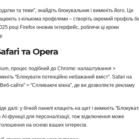
атки та теми”, знайдіть блокувальник і вимкніть його. Це
рацюють з кількома профілями – створіть окремий профіль б
25 році Firefox оновив інтерфейс, роблячи ці кроки
у.
afari та Opera
mium, процес подібний до Chrome: налаштування >
мкніть “Блокувати потенційно небажаний вміст”. Safari на
Веб-сайти” > “Спливаючі вікна”, де ви дозволяєте рекламу
е далі: у бічній панелі клацніть на щит і вимкніть “Блокуват
 AI-функції для персоналізації, тож відключення може
оголошення на основі ваших інтересів.