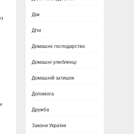
Дім
ез
ДІти
Домашнє господарство
Домашні улюбленці
Домашній затишок
Допомога
и
Дружба
Закони України