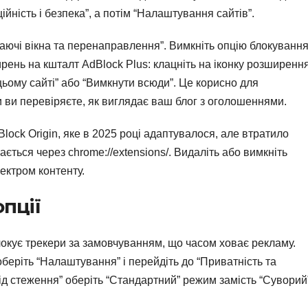
ійність і безпека”, а потім “Налаштування сайтів”.
аючі вікна та перенаправлення”. Вимкніть опцію блокування,
рень на кшталт AdBlock Plus: клацніть на іконку розширенн
 цьому сайті” або “Вимкнути всюди”. Це корисно для
 ви перевіряєте, як виглядає ваш блог з оголошеннями.
lock Origin, яке в 2025 році адаптувалося, але втратило
ється через chrome://extensions/. Видаліть або вимкніть
ектром контенту.
опції
блокує трекери за замовчуванням, що часом ховає рекламу.
 оберіть “Налаштування” і перейдіть до “Приватність та
від стеження” оберіть “Стандартний” режим замість “Суворий