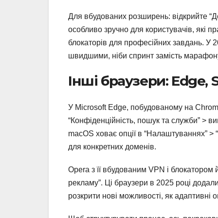
Для вбудованих розширень: відкрийте “Дод
особливо зручно для користувачів, які п
блокаторів для професійних завдань. У 20
швидшими, ніби спринт замість марафон
Інші браузери: Edge, S
У Microsoft Edge, побудованому на Chro
“Конфіденційність, пошук та служби” > ви
macOS ховає опції в “Налаштуваннях” > “
для конкретних доменів.
Opera з її вбудованим VPN і блокатором йд
рекламу”. Ці браузери в 2025 році додали
розкрити нові можливості, як адаптивні 