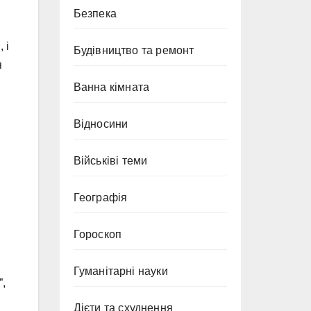
Безпека
 і
Будівництво та ремонт
я
Ванна кімната
Відносини
Військіві теми
Географія
Гороскоп
Гуманітарні науки
”,
Дієти та схуднення