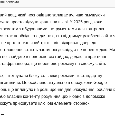
ання реклами
ливий дощ, який несподівано заливає вулицю, змушуючи
чете просто відчути краплі на шкірі. У 2025 році, коли
екосистем з вбудованими інструментами для контролю
и стає необхідністю для тих, хто підтримує улюблені сайти 
 не просто технічний трюк – він відкриває двері до
е оголошення стають частиною досвіду, а не перешкодою. Ми
и не знайдете в поверхневих гайдах, додаючи практичні
бота фрілансера, що перевіряє рекламу на своєму сайті.
fox, інтегрували блокувальники реклами як стандартну
ені хвилини. Це особливо актуально в епоху, коли Google
році, що вплинуло на розширення для блокування, роблячи ї
бо власник контенту, розуміння цих нюансів допоможе
можуть приховувати ключові елементи сторінок.