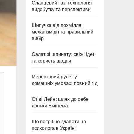
Сланцевий газ: технологія
видобутку та перспективи
Шипучка від похмілля:
механізм дії та правильний
вибір
Салат зі шпинату: свіжі ідеї
та користь щодня
Меренговий рулет у
домашніх умовах: повний гід
Стіві Лейн: шлях до себе
доньки Емінема
Що потрібно здавати на
психолога в Україні