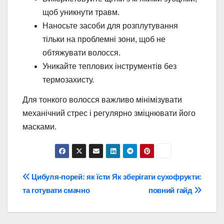
щоб уникнути травм.
Наносьте засоби для розплутування
тільки на проблемні зони, щоб не
обтяжувати волосся.
Уникайте теплових інструментів без
термозахисту.
Для тонкого волосся важливо мінімізувати
механічний стрес і регулярно зміцнювати його
масками.
Навігація
Цибуля-порей: як їсти
Як зберігати сухофрукти:
та готувати смачно
повний гайд
записів