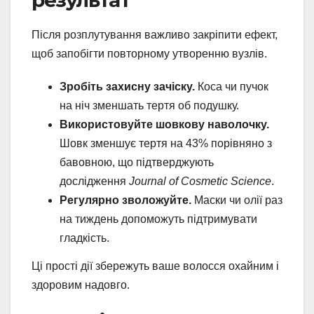
результат
Після розплутування важливо закріпити ефект,
щоб запобігти повторному утворенню вузлів.
Зробіть захисну зачіску.
Коса чи пучок
на ніч зменшать тертя об подушку.
Використовуйте шовкову наволочку.
Шовк зменшує тертя на 43% порівняно з
бавовною, що підтверджують
дослідження
Journal of Cosmetic Science
.
Регулярно зволожуйте.
Маски чи олії раз
на тиждень допоможуть підтримувати
гладкість.
Ці прості дії збережуть ваше волосся охайним і
здоровим надовго.