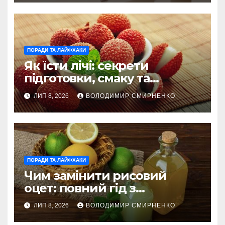
ПОРАДИ ТА ЛАЙФХАКИ
Як їсти лічі: секрети
підготовки, смаку та
корисного вживання
ЛИП 8, 2026
ВОЛОДИМИР СМИРНЕНКО
ПОРАДИ ТА ЛАЙФХАКИ
Чим замінити рисовий
оцет: повний гід з
альтернативами
ЛИП 8, 2026
ВОЛОДИМИР СМИРНЕНКО