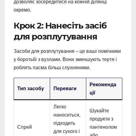
дозволяє зосередитися на кожній ділянці
окремо.
Крок 2: Нанесіть засіб
для розплутування
Засоби для розплутування – це ваші помічники
у боротьбі з вузлами. Вони зменшують тертя і
роблять пасма більш слухняними.
Рекоменда
Тип засобу
Переваги
ції
Легко
Шукайте
наноситься,
продукти з
підходить
Спрей
пантенолом
для сухого і
або