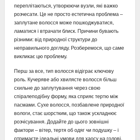
переплітаються, утворюючи вузли, які важко
розчесати. Це не просто естетична проблема –
заплутане волосся може пошкоджуватися,
ламатися і втрачати блиск. Причини бувають
різними: від природної структури до
неправильного догляду. Розберемося, що саме
викликає цю проблему.
Перш за все, тип волосся відіграє ключову
роль. Кучеряве або хвилясте волосся більш
схильне до заплутування через свою
спіралеподібну форму, яка сприяє тертю між
пасмами. Сухе волосся, позбавлене природної
вологи, стає шорстким, що також ускладнює
розчісування. Додайте до цього зовнішні
фактори – вітер, тертя об одяг чи подушку – і
отримаєте ідеальні умови для хаосу на голові.