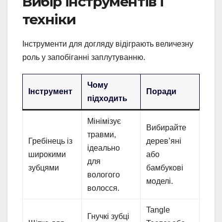
Вибір інструментів і
техніки
Інструменти для догляду відіграють величезну
роль у запобіганні заплутуванню.
Чому
Інструмент
Поради
підходить
Мінімізує
Вибирайте
травми,
Гребінець із
дерев’яні
ідеально
широкими
або
для
зубцями
бамбукові
вологого
моделі.
волосся.
Tangle
Гнучкі зубці