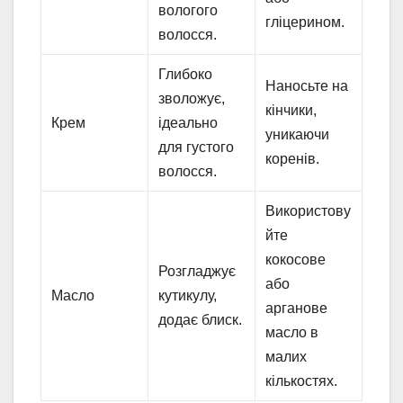
вологого
гліцерином.
волосся.
Глибоко
Наносьте на
зволожує,
кінчики,
Крем
ідеально
уникаючи
для густого
коренів.
волосся.
Використову
йте
кокосове
Розгладжує
або
Масло
кутикулу,
арганове
додає блиск.
масло в
малих
кількостях.