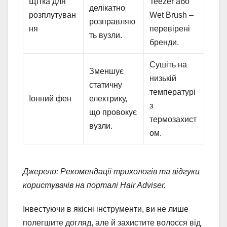
Щітка для
Teezer або
делікатно
розплутуван
Wet Brush –
розправляю
ня
перевірені
ть вузли.
бренди.
Сушіть на
Зменшує
низькій
статичну
температурі
Іонний фен
електрику,
з
що провокує
термозахист
вузли.
ом.
Джерело: Рекомендації трихологів та відгуки
користувачів на порталі Hair Adviser.
Інвестуючи в якісні інструменти, ви не лише
полегшите догляд, але й захистите волосся від