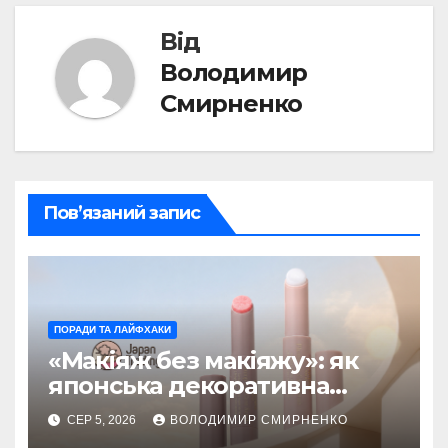
Від
Володимир
Смирненко
Пов’язаний запис
ПОРАДИ ТА ЛАЙФХАКИ
«Макіяж без макіяжу»: як
японська декоративна
косметика змінила beauty
СЕР 5, 2026
ВОЛОДИМИР СМИРНЕНКО
тренди