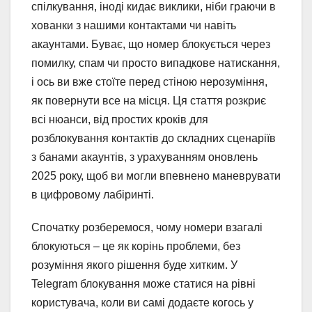
спілкування, іноді кидає виклики, ніби граючи в
хованки з нашими контактами чи навіть
акаунтами. Буває, що номер блокується через
помилку, спам чи просто випадкове натискання,
і ось ви вже стоїте перед стіною нерозуміння,
як повернути все на місця. Ця стаття розкриє
всі нюанси, від простих кроків для
розблокування контактів до складних сценаріїв
з банами акаунтів, з урахуванням оновлень
2025 року, щоб ви могли впевнено маневрувати
в цифровому лабіринті.
Спочатку розберемося, чому номери взагалі
блокуються – це як корінь проблеми, без
розуміння якого рішення буде хитким. У
Telegram блокування може статися на рівні
користувача, коли ви самі додаєте когось у