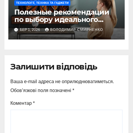
ТЕХНОЛОГІЇ, ТЕХНІКА ТА ГАДЖЕТИ
Полезные рекомендации
по выбору идеального
телевизора на любой
БЕР 1, 2026
ВОЛОДИМИР СМИРНЕНКО
бюджет
Залишити відповідь
Ваша e-mail адреса не оприлюднюватиметься.
Обов’язкові поля позначені
*
Коментар
*