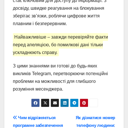
стає ключовим для доступу до інформації. З
досвіду, швидке реагування на блокування
зберігає зв’язки, роблячи цифрове життя
плавним і безперервним.
Найважливіше – завжди перевіряйте факти
перед апеляцією, бо помилкові дані тільки
ускладнюють справу.
З цими знаннями ви готові до будь-яких
викликів Telegram, перетворюючи потенційні
проблеми на можливості для глибшого
розуміння месенджера.
Навігація
Чим відрізняється
Як дізнатися номер
програмне забезпечення
телефону людини: