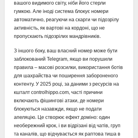
вашого видимого світу, ніби його стерли
гумкою. Але іноді система блокує номери
автоматично, реагуючи на скарги чи підозрілу
активність, як вартові на кордоні, що не
пропускають підозрілих мандрівників.
З іншого боку, ваш власний номер може бути
заблокований Telegram, якщо ви порушили
правила – масові розсилки, використання ботів
для шахрайства чи поширення забороненого
контенту. У 2025 році, за даними з ресурсів на
кшталт controlhippo.com, часті причини
включають фішингові атаки, де номери
блокуються назавжди, якщо не подати
апеляцію. Це створює ефект доміно: один
необережний крок, і ви відрізані від чатів, груп
та каналів, що відчувається як раптова тиша в