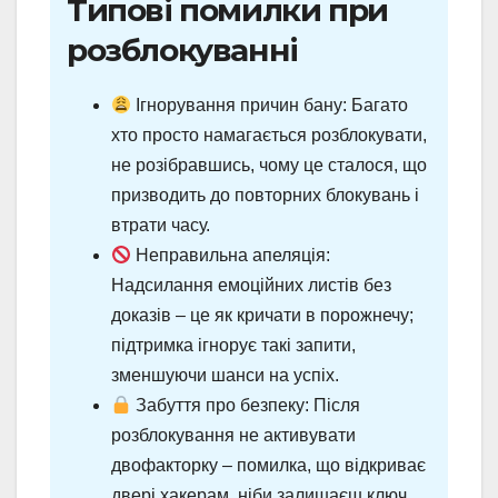
Типові помилки при
розблокуванні
Ігнорування причин бану: Багато
хто просто намагається розблокувати,
не розібравшись, чому це сталося, що
призводить до повторних блокувань і
втрати часу.
Неправильна апеляція:
Надсилання емоційних листів без
доказів – це як кричати в порожнечу;
підтримка ігнорує такі запити,
зменшуючи шанси на успіх.
Забуття про безпеку: Після
розблокування не активувати
двофакторку – помилка, що відкриває
двері хакерам, ніби залишаєш ключ