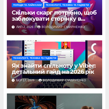
ПОРАДИ ТА ЛАЙФХАКИ
ТЕХНОЛОГІЇ, ТЕХНІКА ТА ГАДЖЕТИ
Скільки скарг потрібно, щоб
заблокувати сторінку в
Instagram
ЛИП 2, 2026
ВОЛОДИМИР СМИРНЕНКО
ТЕХНОЛОГІЇ, ТЕХНІКА ТА ГАДЖЕТИ
Як знайти спільноту у Viber:
детальний гайд на 2026 рік
БЕР 17, 2026
ВОЛОДИМИР СМИРНЕНКО